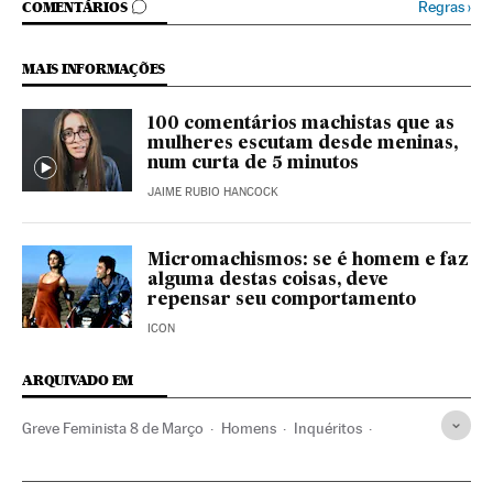
COMENTÁRIOS
Regras
›
COMENTÁRIOS
MAIS INFORMAÇÕES
100 comentários machistas que as
mulheres escutam desde meninas,
num curta de 5 minutos
JAIME RUBIO HANCOCK
Micromachismos: se é homem e faz
alguma destas coisas, deve
repensar seu comportamento
ICON
ARQUIVADO EM
Greve Feminista 8 de Março
Homens
Inquéritos
Dia internacional da mulher
Violência masculina