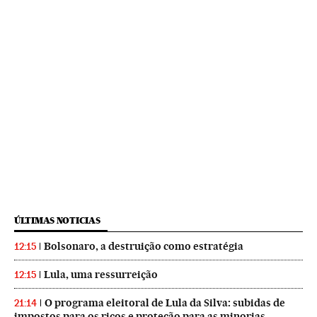
ÚLTIMAS NOTICIAS
Bolsonaro, a destruição como estratégia
12:15
Lula, uma ressurreição
12:15
O programa eleitoral de Lula da Silva: subidas de
21:14
impostos para os ricos e proteção para as minorias