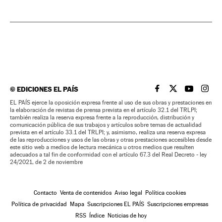
©
EDICIONES EL PAÍS
EL PAÍS BRASIL EN
EL PAÍS BRASI
EL PAÍS B
EL PA
EL PAÍS ejerce la oposición expresa frente al uso de sus obras y prestaciones en
la elaboración de revistas de prensa prevista en el artículo 32.1 del TRLPI;
también realiza la reserva expresa frente a la reproducción, distribución y
comunicación pública de sus trabajos y artículos sobre temas de actualidad
prevista en el artículo 33.1 del TRLPI; y, asimismo, realiza una reserva expresa
de las reproducciones y usos de las obras y otras prestaciones accesibles desde
este sitio web a medios de lectura mecánica u otros medios que resulten
adecuados a tal fin de conformidad con el artículo 67.3 del Real Decreto - ley
24/2021, de 2 de noviembre
Contacto
Venta de contenidos
Aviso legal
Política cookies
Política de privacidad
Mapa
Suscripciones EL PAÍS
Suscripciones empresas
RSS
Índice
Noticias de hoy