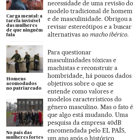
necessidade de uma revisão do
modelo tradicional de homem
Carga mental: a
e de masculinidade. Obrigou a
tarefa invisível
revisar estereótipos e a buscar
das mulheres
de que ninguém
alternativas ao
macho ibérico
.
fala
Para questionar
masculinidades tóxicas e
machistas e reconstruir a
hombridade, há poucos dados
Homens
objetivos sobre o que se
acomodados
no patriarcado
entende como valores e
modelos característicos do
gênero masculino. Mas o fato é
que algo está mudando. Uma
pesquisa da empresa 40dB
encomendada pelo EL PAÍS,
No país das
um ano após o histórico
mulheres fortes