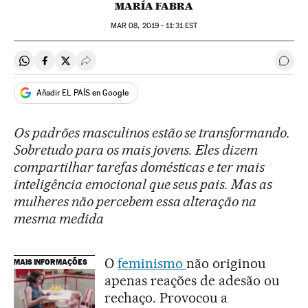
MARÍA FABRA
MAR
08, 2019 - 11:31
EST
Compartir en Whatsapp
Compartir en Facebook
Compartir en Twitter
Desplegar Redes Sociales
Come
Añadir EL PAÍS en Google
Os padrões masculinos estão se transformando.
Sobretudo para os mais jovens. Eles dizem
compartilhar tarefas domésticas e ter mais
inteligência emocional que seus pais. Mas as
mulheres não percebem essa alteração na
mesma medida
O
feminismo
não originou
MAIS INFORMAÇÕES
apenas reações de adesão ou
rechaço. Provocou a