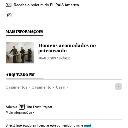
Receba o boletim do EL PAÍS América
Politica El País Brasil en Instagram
MAIS INFORMAÇÕES
Homens acomodados no
patriarcado
JUAN JESÚS AZNÁREZ
ARQUIVADO EM
Casamentos
Casamento
Casal
Dia internacional da mulher
Família
Feminismo
Emprego feminino
Dias mundiais
Movimentos sociais
Adere a
Mais informações
Emprego
Mulheres
Eventos
Trabalho
Sociedade
Smoda
Moda
Estilo de vida
aquí
Si está interesado en licenciar este contenido, pinche