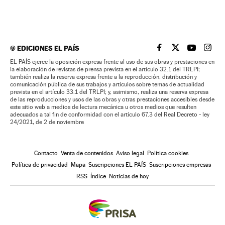
©
EDICIONES EL PAÍS
EL PAÍS BRASIL EN
EL PAÍS BRASI
EL PAÍS B
EL PA
EL PAÍS ejerce la oposición expresa frente al uso de sus obras y prestaciones en
la elaboración de revistas de prensa prevista en el artículo 32.1 del TRLPI;
también realiza la reserva expresa frente a la reproducción, distribución y
comunicación pública de sus trabajos y artículos sobre temas de actualidad
prevista en el artículo 33.1 del TRLPI; y, asimismo, realiza una reserva expresa
de las reproducciones y usos de las obras y otras prestaciones accesibles desde
este sitio web a medios de lectura mecánica u otros medios que resulten
adecuados a tal fin de conformidad con el artículo 67.3 del Real Decreto - ley
24/2021, de 2 de noviembre
Contacto
Venta de contenidos
Aviso legal
Política cookies
Política de privacidad
Mapa
Suscripciones EL PAÍS
Suscripciones empresas
RSS
Índice
Noticias de hoy