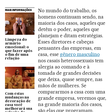
No mundo do trabalho, os
MAIS INFORMAÇÕES
homens continuam sendo, na
maioria dos casos, aqueles que
detêm o poder, aqueles que
planejam e ditam estratégias.
Limpeza do
Esses diretores e cabeças
armário
pensantes das empresas, em
emocional: o
que fazer após
casa, esse
gênero masculino
o fim de uma
relação
nos casais heterossexuais tem
alergia ao comando e à
tomada de grandes decisões
que deixa, quase sempre, nas
mãos de mulheres. Se
compararmos a casa com uma
Com estas
grande empresa, veremos que,
mudanças na
decoração de
na grande maioria dos casos,
casa você
melhorará sua
são elas que programam,