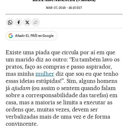
MAR
07, 2019 - 16:15
EST
Compartir en Whatsapp
Compartir en Facebook
Compartir en Twitter
Desplegar Redes Sociales
Añadir EL PAÍS en Google
Existe uma piada que circula por aí em que
um marido diz ao outro: “Eu também lavo os
pratos, faço as compras e passo aspirador,
mas minha
mulher
diz que sou eu que tenho
essas ideias estúpidas!”. Sim, alguns homens
já
ajudam
(ou assim o sentem quando falam
sobre a corresponsabilidade das tarefas) em
casa, mas a maioria se limita a executar as
ordens que, muitas vezes, devem ser
verbalizadas mais de uma vez e de forma
convincente.