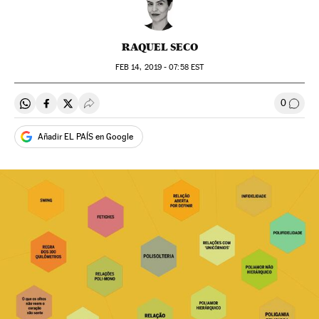
RAQUEL SECO
FEB
14, 2019 - 07:58
EST
0
Compartir en Whatsapp
Compartir en Facebook
Compartir en Twitter
Desplegar Redes Sociales
Comen
Añadir EL PAÍS en Google