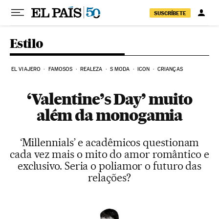
Pular para o conteúdo
SUSCRÍBETE
Estilo
EL VIAJERO
FAMOSOS
REALEZA
S MODA
ICON
CRIANÇAS
‘Valentine’s Day’ muito
além da monogamia
‘Millennials’ e acadêmicos questionam
cada vez mais o mito do amor romântico e
exclusivo. Seria o poliamor o futuro das
relações?