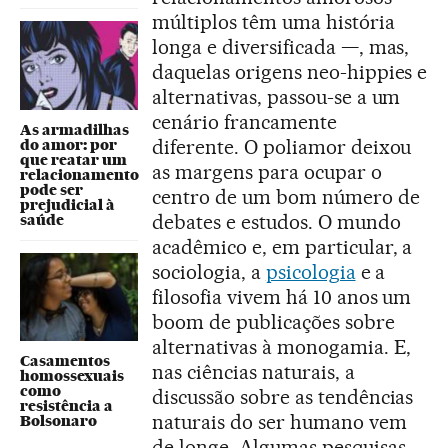
múltiplos têm uma história
longa e diversificada —, mas,
daquelas origens neo-hippies e
alternativas, passou-se a um
cenário francamente
As armadilhas
diferente. O poliamor deixou
do amor: por
que reatar um
as margens para ocupar o
relacionamento
pode ser
centro de um bom número de
prejudicial à
debates e estudos. O mundo
saúde
acadêmico e, em particular, a
sociologia, a
psicologia
e a
filosofia vivem há 10 anos um
boom de publicações sobre
alternativas à monogamia. E,
Casamentos
nas ciências naturais, a
homossexuais
como
discussão sobre as tendências
resistência a
naturais do ser humano vem
Bolsonaro
de longe. Algumas pesquisas