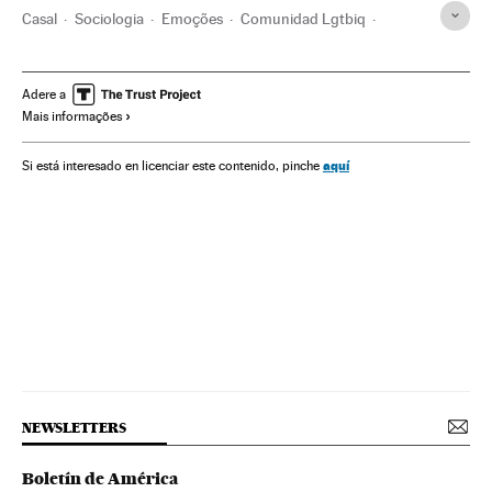
Casal
Sociologia
Emoções
Comunidad Lgtbiq
Direitos civis
Feminismo
Antropologia
Psicologia
Ciências sociais
Sexo
Amor
Sexualidade
Adere a
Mais informações
Relações gênero
Mulheres
Grupos sociais
Cultura
Patriarcado
Geração Millennial
Dia dos namorados
aquí
Si está interesado en licenciar este contenido, pinche
Dia dos Namorados
Relações humanas
Filosofia
Ativismo lgtbiq
Casamento
Sociedade
Ideas
NEWSLETTERS
Boletín de América