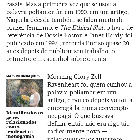
casais. Mas a primeira vez que se usou a
palavra poliamor foi em 1990, em um artigo.
Naquela década também se falou muito de
prazer feminino, e
The Ethical Slut
, o livro de
referência de Dossie Easton e Janet Hardy, foi
publicado em 1997”, recorda Enciso quase 20
anos depois de publicar seu trabalho, o
primeiro em espanhol sobre o tema.
Morning Glory Zell-
MAIS INFORMAÇÕES
Ravenheart foi quem cunhou a
palavra poliamor em um
artigo, e pouco depois voltou a
empregá-la numa convenção
Identificados os
neopagã. O que buscava
genes
relacionados
definir então não era algo tão
com a
radicalmente novo —
tendência à
monogamia
relacionamentos amorosos