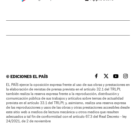
©
EDICIONES EL PAÍS
EL PAÍS BRASIL EN
EL PAÍS BRASI
EL PAÍS B
EL PA
EL PAÍS ejerce la oposición expresa frente al uso de sus obras y prestaciones en
la elaboración de revistas de prensa prevista en el artículo 32.1 del TRLPI;
también realiza la reserva expresa frente a la reproducción, distribución y
comunicación pública de sus trabajos y artículos sobre temas de actualidad
prevista en el artículo 33.1 del TRLPI; y, asimismo, realiza una reserva expresa
de las reproducciones y usos de las obras y otras prestaciones accesibles desde
este sitio web a medios de lectura mecánica u otros medios que resulten
adecuados a tal fin de conformidad con el artículo 67.3 del Real Decreto - ley
24/2021, de 2 de noviembre