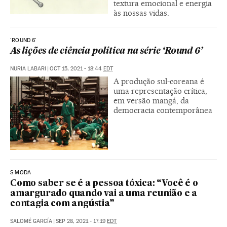
textura emocional e energia
às nossas vidas.
'ROUND 6'
As lições de ciência política na série ‘Round 6’
NURIA LABARI
|
OCT 15, 2021 - 18:44
EDT
A produção sul-coreana é
uma representação crítica,
em versão mangá, da
democracia contemporânea
S MODA
Como saber se é a pessoa tóxica: “Você é o
amargurado quando vai a uma reunião e a
contagia com angústia”
SALOMÉ GARCÍA
|
SEP 28, 2021 - 17:19
EDT