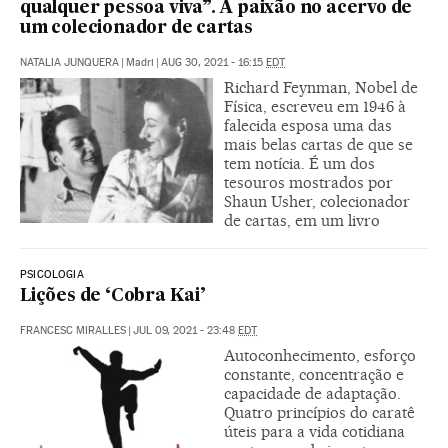
qualquer pessoa viva”. A paixão no acervo de
um colecionador de cartas
NATALIA JUNQUERA
|
Madri
|
AUG 30, 2021 - 16:15
EDT
Richard Feynman, Nobel de
Física, escreveu em 1946 à
falecida esposa uma das
mais belas cartas de que se
tem notícia. É um dos
tesouros mostrados por
Shaun Usher, colecionador
de cartas, em um livro
PSICOLOGIA
Lições de ‘Cobra Kai’
FRANCESC MIRALLES
|
JUL 09, 2021 - 23:48
EDT
Autoconhecimento, esforço
constante, concentração e
capacidade de adaptação.
Quatro princípios do caratê
úteis para a vida cotidiana