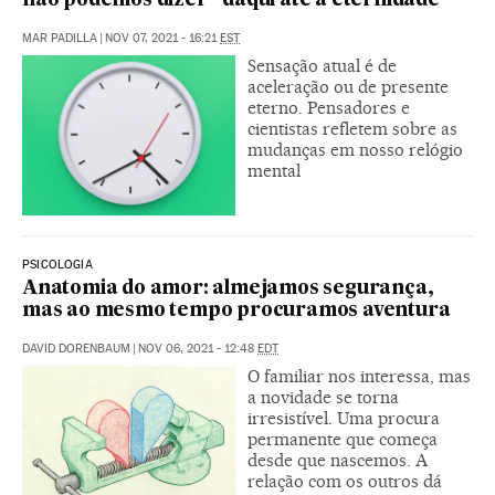
não podemos dizer “daqui até a eternidade”
MAR PADILLA
|
NOV 07, 2021 - 16:21
EST
Sensação atual é de
aceleração ou de presente
eterno. Pensadores e
cientistas refletem sobre as
mudanças em nosso relógio
mental
PSICOLOGIA
Anatomia do amor: almejamos segurança,
mas ao mesmo tempo procuramos aventura
DAVID DORENBAUM
|
NOV 06, 2021 - 12:48
EDT
O familiar nos interessa, mas
a novidade se torna
irresistível. Uma procura
permanente que começa
desde que nascemos. A
relação com os outros dá