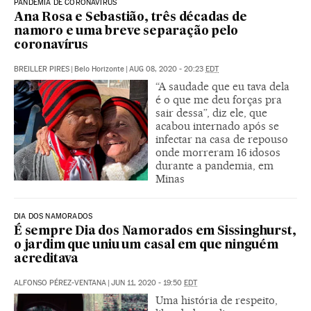
PANDEMIA DE CORONAVÍRUS
Ana Rosa e Sebastião, três décadas de
namoro e uma breve separação pelo
coronavírus
BREILLER PIRES
|
Belo Horizonte
|
AUG 08, 2020 - 20:23
EDT
“A saudade que eu tava dela
é o que me deu forças pra
sair dessa”, diz ele, que
acabou internado após se
infectar na casa de repouso
onde morreram 16 idosos
durante a pandemia, em
Minas
DIA DOS NAMORADOS
É sempre Dia dos Namorados em Sissinghurst,
o jardim que uniu um casal em que ninguém
acreditava
ALFONSO PÉREZ-VENTANA
|
JUN 11, 2020 - 19:50
EDT
Uma história de respeito,