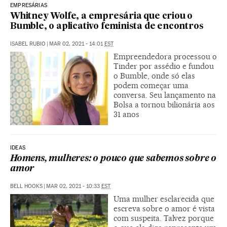
EMPRESÁRIAS
Whitney Wolfe, a empresária que criou o
Bumble, o aplicativo feminista de encontros
ISABEL RUBIO
|
MAR 02, 2021 - 14:01
EST
Empreendedora processou o
Tinder por assédio e fundou
o Bumble, onde só elas
podem começar uma
conversa. Seu lançamento na
Bolsa a tornou bilionária aos
31 anos
IDEAS
Homens, mulheres: o pouco que sabemos sobre o
amor
BELL HOOKS
|
MAR 02, 2021 - 10:33
EST
Uma mulher esclarecida que
escreva sobre o amor é vista
com suspeita. Talvez porque