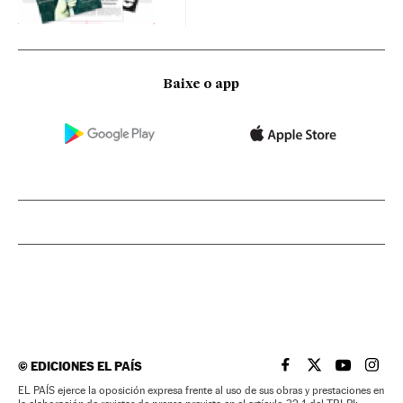
Baixe o app
©
EDICIONES EL PAÍS
EL PAÍS BRASIL EN
EL PAÍS BRASI
EL PAÍS B
EL PA
EL PAÍS ejerce la oposición expresa frente al uso de sus obras y prestaciones en