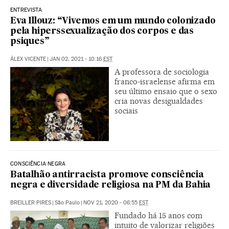
ENTREVISTA
Eva Illouz: “Vivemos em um mundo colonizado
pela hiperssexualização dos corpos e das
psiques”
ÁLEX VICENTE
|
JAN 02, 2021 - 10:16
EST
A professora de sociologia
franco-israelense afirma em
seu último ensaio que o sexo
cria novas desigualdades
sociais
CONSCIÊNCIA NEGRA
Batalhão antirracista promove consciência
negra e diversidade religiosa na PM da Bahia
BREILLER PIRES
|
São Paulo
|
NOV 21, 2020 - 06:55
EST
Fundado há 15 anos com
intuito de valorizar religiões