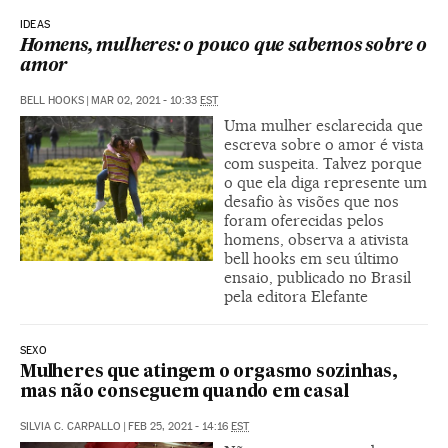
IDEAS
Homens, mulheres: o pouco que sabemos sobre o
amor
BELL HOOKS
|
MAR 02, 2021 - 10:33
EST
Uma mulher esclarecida que
escreva sobre o amor é vista
com suspeita. Talvez porque
o que ela diga represente um
desafio às visões que nos
foram oferecidas pelos
homens, observa a ativista
bell hooks em seu último
ensaio, publicado no Brasil
pela editora Elefante
SEXO
Mulheres que atingem o orgasmo sozinhas,
mas não conseguem quando em casal
SILVIA C. CARPALLO
|
FEB 25, 2021 - 14:16
EST