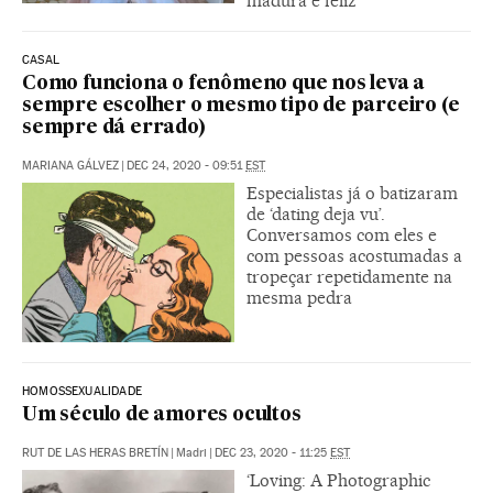
madura e feliz
CASAL
Como funciona o fenômeno que nos leva a
sempre escolher o mesmo tipo de parceiro (e
sempre dá errado)
MARIANA GÁLVEZ
|
DEC 24, 2020 - 09:51
EST
Especialistas já o batizaram
de ‘dating deja vu’.
Conversamos com eles e
com pessoas acostumadas a
tropeçar repetidamente na
mesma pedra
HOMOSSEXUALIDADE
Um século de amores ocultos
RUT DE LAS HERAS BRETÍN
|
Madri
|
DEC 23, 2020 - 11:25
EST
‘Loving: A Photographic