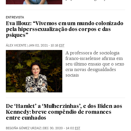
ENTREVISTA
Eva Illouz: “Vivemos em um mundo colonizado
pela hiperssexualização dos corpos e das
psiques”
ÁLEX VICENTE
|
JAN 02, 2021 - 10:16
EST
A professora de sociologia
franco-israelense afirma em
seu último ensaio que o sexo
cria novas desigualdades
sociais
De ‘Hamlet’ a ‘Mulherzinhas’, e dos Biden aos
Kennedy: breve compêndio de romances
entre cunhados
BEGOÑA GÓMEZ URZAIZ
|
DEC 30, 2020 - 14:02
EST