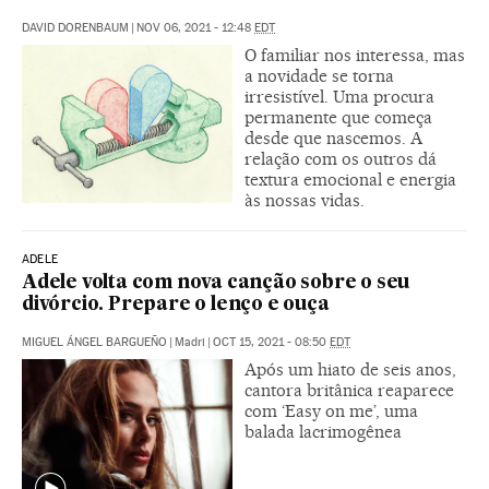
DAVID DORENBAUM
|
NOV 06, 2021 - 12:48
EDT
O familiar nos interessa, mas
a novidade se torna
irresistível. Uma procura
permanente que começa
desde que nascemos. A
relação com os outros dá
textura emocional e energia
às nossas vidas.
ADELE
Adele volta com nova canção sobre o seu
divórcio. Prepare o lenço e ouça
MIGUEL ÁNGEL BARGUEÑO
|
Madri
|
OCT 15, 2021 - 08:50
EDT
Após um hiato de seis anos,
cantora britânica reaparece
com ‘Easy on me’, uma
balada lacrimogênea