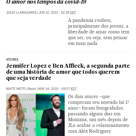
O amor nos tempos da covid-19
JULIO LLAMAZARES
|
JUN 12, 2021 - 10:28
EDT
A pandemia roubou,
principalmente dos jovens, a
liberdade de amar como tem
que ser, ou seja, sem pensar
em mais nada
ATORES
Jennifer Lopez e Ben Affleck, a segunda parte
de uma história de amor que todos querem
que seja verdade
MAITE NIETO
|
Madri
|
MAY 14, 2021 - 09:07
EDT
Os dois atores –que
romperam seu noivado há 17
anos– foram fotografados
passando alguns dias em
Montana, um mês depois de
JLo acabar o relacionamento
com Alex Rodríguez