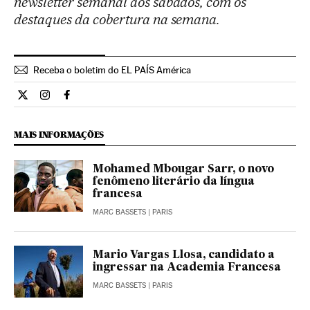
newsletter semanal aos sábados, com os
destaques da cobertura na semana.
Receba o boletim do EL PAÍS América
Internacional El País Brasil en Twitter
Internacional El País Brasil en Instagram
Internacional El País Brasil en Facebook
MAIS INFORMAÇÕES
Mohamed Mbougar Sarr, o novo
fenômeno literário da língua
francesa
MARC BASSETS
| PARIS
Mario Vargas Llosa, candidato a
ingressar na Academia Francesa
MARC BASSETS
| PARIS