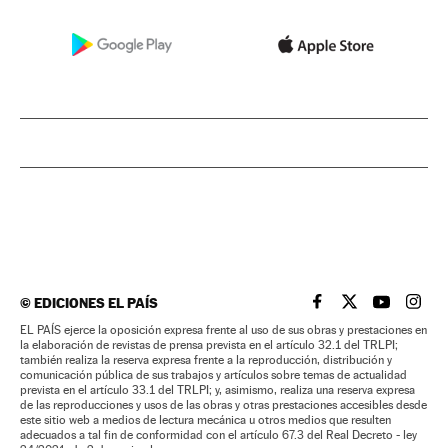
©
EDICIONES EL PAÍS
EL PAÍS BRASIL EN
EL PAÍS BRASI
EL PAÍS B
EL PA
EL PAÍS ejerce la oposición expresa frente al uso de sus obras y prestaciones en
la elaboración de revistas de prensa prevista en el artículo 32.1 del TRLPI;
también realiza la reserva expresa frente a la reproducción, distribución y
comunicación pública de sus trabajos y artículos sobre temas de actualidad
prevista en el artículo 33.1 del TRLPI; y, asimismo, realiza una reserva expresa
de las reproducciones y usos de las obras y otras prestaciones accesibles desde
este sitio web a medios de lectura mecánica u otros medios que resulten
adecuados a tal fin de conformidad con el artículo 67.3 del Real Decreto - ley