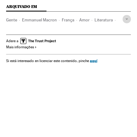
ARQUIVADO EM
Gente
Emmanuel Macron
França
Amor
Literatura
Brigitte Macron
Livros
Política
Primeiras-damas
Casal
Setor editorial
Adere a
Mais informações
aquí
Si está interesado en licenciar este contenido, pinche