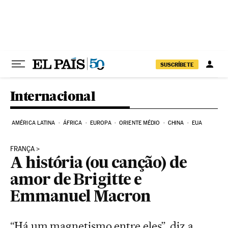
Pular para o conteúdo
SUSCRÍBETE
Internacional
AMÉRICA LATINA
ÁFRICA
EUROPA
ORIENTE MÉDIO
CHINA
EUA
FRANÇA
A história (ou canção) de
amor de Brigitte e
Emmanuel Macron
“Há um magnetismo entre eles”, diz a