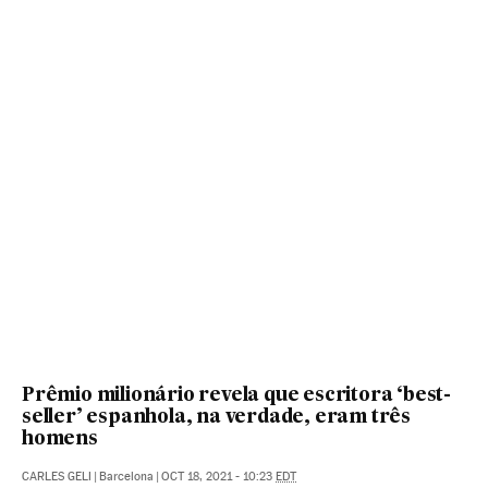
Prêmio milionário revela que escritora ‘best-
seller’ espanhola, na verdade, eram três
homens
CARLES GELI
|
Barcelona
|
OCT 18, 2021 - 10:23
EDT