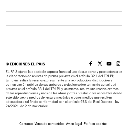
©
EDICIONES EL PAÍS
EL PAÍS BRASIL EN
EL PAÍS BRASI
EL PAÍS B
EL PA
EL PAÍS ejerce la oposición expresa frente al uso de sus obras y prestaciones en
la elaboración de revistas de prensa prevista en el artículo 32.1 del TRLPI;
también realiza la reserva expresa frente a la reproducción, distribución y
comunicación pública de sus trabajos y artículos sobre temas de actualidad
prevista en el artículo 33.1 del TRLPI; y, asimismo, realiza una reserva expresa
de las reproducciones y usos de las obras y otras prestaciones accesibles desde
este sitio web a medios de lectura mecánica u otros medios que resulten
adecuados a tal fin de conformidad con el artículo 67.3 del Real Decreto - ley
24/2021, de 2 de noviembre
Contacto
Venta de contenidos
Aviso legal
Política cookies