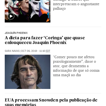
interpretaram o angustiante
palhaço
JOAQUÍN PHOENIX
A dieta para fazer ‘Coringa’ que quase
enlouqueceu Joaquin Phoenix
SARA NAVAS
|
OCT 06, 2019 - 11:16
EDT
“Comer pouco me afetou
psicologicamente", disse o
ator, que desmentiu a
informação de que só comia
uma maçã ao dia
EUA processam Snowden pela publicação de
suas memórias