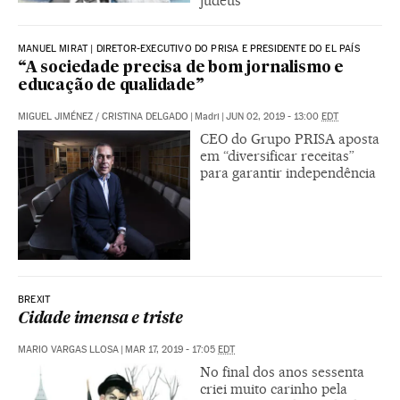
judeus
MANUEL MIRAT | DIRETOR-EXECUTIVO DO PRISA E PRESIDENTE DO EL PAÍS
“A sociedade precisa de bom jornalismo e
educação de qualidade”
MIGUEL JIMÉNEZ
/
CRISTINA DELGADO
|
Madri
|
JUN 02, 2019 - 13:00
EDT
CEO do Grupo PRISA aposta
em “diversificar receitas”
para garantir independência
BREXIT
Cidade imensa e triste
MARIO VARGAS LLOSA
|
MAR 17, 2019 - 17:05
EDT
No final dos anos sessenta
criei muito carinho pela