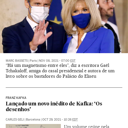
MARC BASSETS
|
Paris
|
NOV 08, 2021 - 07:00
EST
“Há um magnetismo entre eles”, diz a escritora Gaël
Tchakaloff, amiga do casal presidencial e autora de um
livro sobre os bastidores do Palácio do Eliseu
FRANZ KAFKA
Lançado um novo inédito de Kafka: ‘Os
desenhos’
CARLES GELI
|
Barcelona
|
OCT 29, 2021 - 10:26
EDT
Um volume reúne pela