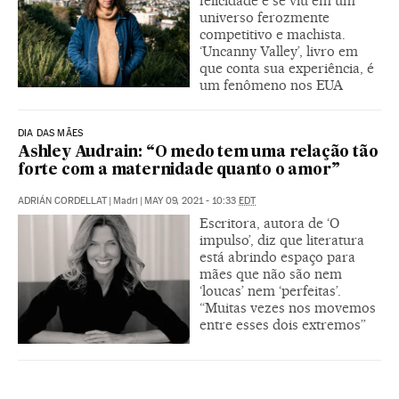
felicidade e se viu em um
universo ferozmente
competitivo e machista.
‘Uncanny Valley’, livro em
que conta sua experiência, é
um fenômeno nos EUA
DIA DAS MÃES
Ashley Audrain: “O medo tem uma relação tão
forte com a maternidade quanto o amor”
ADRIÁN CORDELLAT
|
Madri
|
MAY 09, 2021 - 10:33
EDT
Escritora, autora de ‘O
impulso’, diz que literatura
está abrindo espaço para
mães que não são nem
‘loucas’ nem ‘perfeitas’.
“Muitas vezes nos movemos
entre esses dois extremos”