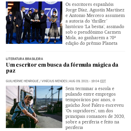
Os escritores espanhóis
Jorge Díaz, Agustín Martínez
e Antonio Mercero assumem
a autoria do ‘thriller’
histórico ‘La bestia’, assinado
sob o pseudônimo Carmen
Mola, ao ganharem a 70ª
edição do prêmio Planeta
LITERATURA BRASILEIRA
Um escritor em busca da fórmula mágica da
paz
GUILHERME HENRIQUE
/
VINÍCIUS MENDES
|
AUG 09, 2021 - 19:04
EDT
Sem terminar a escola e
pulando entre empregos
temporários por anos, o
gaúcho José Falero escreveu
‘Os supridores’, um dos
principais romances de 2020,
sobre a periferia e feito na
periferia