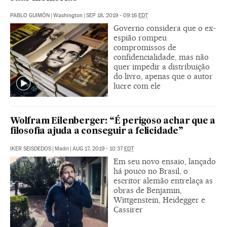
PABLO GUIMÓN
|
Washington
|
SEP 18, 2019 - 09:16
EDT
Governo considera que o ex-
espião rompeu
compromissos de
confidencialidade, mas não
quer impedir a distribuição
do livro, apenas que o autor
lucre com ele
Wolfram Eilenberger: “É perigoso achar que a
filosofia ajuda a conseguir a felicidade”
IKER SEISDEDOS
|
Madri
|
AUG 17, 2019 - 10:37
EDT
Em seu novo ensaio, lançado
há pouco no Brasil, o
escritor alemão entrelaça as
obras de Benjamin,
Wittgenstein, Heidegger e
Cassirer