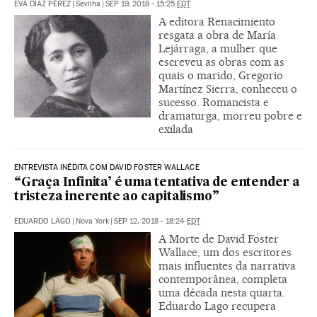
EVA DÍAZ PÉREZ
|
Sevilha
|
SEP 19, 2018 - 15:25
EDT
A editora Renacimiento
resgata a obra de María
Lejárraga, a mulher que
escreveu as obras com as
quais o marido, Gregorio
Martínez Sierra, conheceu o
sucesso. Romancista e
dramaturga, morreu pobre e
exilada
ENTREVISTA INÉDITA COM DAVID FOSTER WALLACE
“Graça Infinita’ é uma tentativa de entender a
tristeza inerente ao capitalismo”
EDUARDO LAGO
|
Nova York
|
SEP 12, 2018 - 18:24
EDT
A Morte de David Foster
Wallace, um dos escritores
mais influentes da narrativa
contemporânea, completa
uma década nesta quarta.
Eduardo Lago recupera