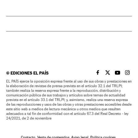
©
EDICIONES EL PAÍS
EL PAÍS BRASIL EN
EL PAÍS BRASI
EL PAÍS B
EL PA
EL PAÍS ejerce la oposición expresa frente al uso de sus obras y prestaciones en
la elaboración de revistas de prensa prevista en el artículo 32.1 del TRLPI;
también realiza la reserva expresa frente a la reproducción, distribución y
comunicación pública de sus trabajos y artículos sobre temas de actualidad
prevista en el artículo 33.1 del TRLPI; y, asimismo, realiza una reserva expresa
de las reproducciones y usos de las obras y otras prestaciones accesibles desde
este sitio web a medios de lectura mecánica u otros medios que resulten
adecuados a tal fin de conformidad con el artículo 67.3 del Real Decreto - ley
24/2021, de 2 de noviembre
Contacto
Venta de contenidos
Aviso legal
Política cookies