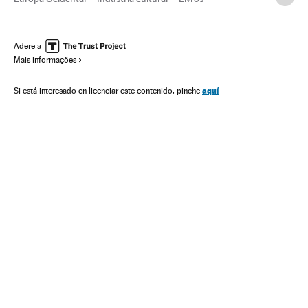
Movimentos literários
Literatura espanhola
Europa
Literatura
Movimentos culturais
Cultura
Espanha
Adere a
Mais informações
Opinião
Carmen Balcells
Londres
Agentes literários
Inglaterra
Boom latinoamericano
Reino Unido
aquí
Si está interesado en licenciar este contenido, pinche
Literatura hispanoamericana
Setor editorial