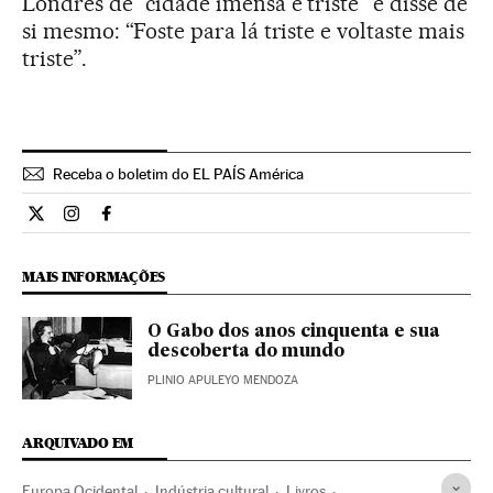
Londres de “cidade imensa e triste” e disse de
si mesmo: “Foste para lá triste e voltaste mais
triste”.
Receba o boletim do EL PAÍS América
Opiniao El País Brasil en Twitter
Opiniao El País Brasil en Instagram
Opiniao El País Brasil en Facebook
MAIS INFORMAÇÕES
O Gabo dos anos cinquenta e sua
descoberta do mundo
PLINIO APULEYO MENDOZA
ARQUIVADO EM
Europa Ocidental
Indústria cultural
Livros