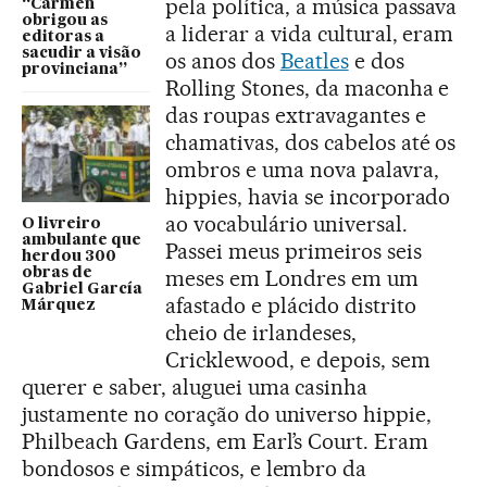
pela política, a música passava
“Carmen
obrigou as
a liderar a vida cultural, eram
editoras a
sacudir a visão
os anos dos
Beatles
e dos
provinciana”
Rolling Stones, da maconha e
das roupas extravagantes e
chamativas, dos cabelos até os
ombros e uma nova palavra,
hippies, havia se incorporado
ao vocabulário universal.
O livreiro
ambulante que
Passei meus primeiros seis
herdou 300
obras de
meses em Londres em um
Gabriel García
afastado e plácido distrito
Márquez
cheio de irlandeses,
Cricklewood, e depois, sem
querer e saber, aluguei uma casinha
justamente no coração do universo hippie,
Philbeach Gardens, em Earl’s Court. Eram
bondosos e simpáticos, e lembro da