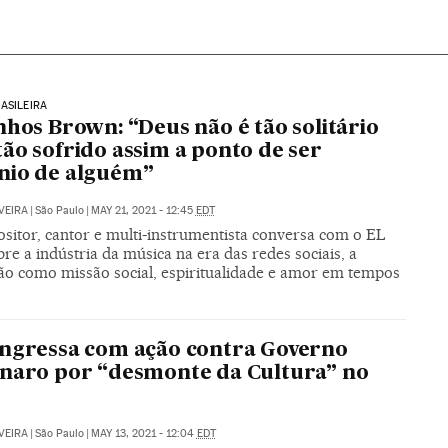
ASILEIRA
nhos Brown: “Deus não é tão solitário
ão sofrido assim a ponto de ser
nio de alguém”
VEIRA
|
São Paulo
|
MAY 21, 2021 - 12:45
EDT
sitor, cantor e multi-instrumentista conversa com o EL
re a indústria da música na era das redes sociais, a
ão como missão social, espiritualidade e amor em tempos
ngressa com ação contra Governo
naro por “desmonte da Cultura” no
VEIRA
|
São Paulo
|
MAY 13, 2021 - 12:04
EDT