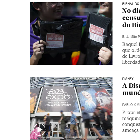
BIENAL DO
No di
censu
do Ri
B. J.
|
São P
Raquel 
que orde
de Livr
liberda
DISNEY
A Dis
mundi
PABLO XIM
Proprie
máquina
conquis
ameaça 