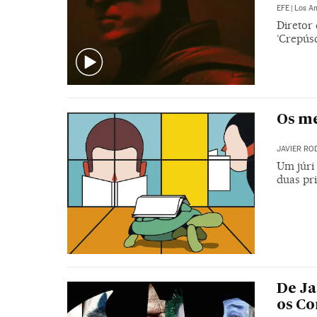
EFE
|
Los A
Diretor
‘Crepús
Os me
JAVIER RO
Um júri 
duas pr
De Ja
os Co