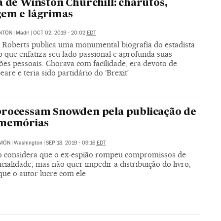
a de Winston Churchill: charutos,
em e lágrimas
NTÓN
|
Madri
|
OCT 02, 2019 - 20:02
EDT
Roberts publica uma monumental biografia do estadista
o que enfatiza seu lado passional e aprofunda suas
ões pessoais. Chorava com facilidade, era devoto de
are e teria sido partidário do ‘Brexit’
rocessam Snowden pela publicação de
 memórias
IMÓN
|
Washington
|
SEP 18, 2019 - 09:16
EDT
 considera que o ex-espião rompeu compromissos de
cialidade, mas não quer impedir a distribuição do livro,
que o autor lucre com ele