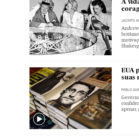
A vid
corag
JACINTO A
Andrew 
britânic
motivaç
Shakespe
EUA p
suas
PABLO GU
Governo
confiden
apenas 