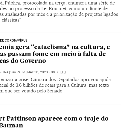
il Pública, protocolada na terça, enumera uma série de
dades no processo da Lei Rouanet, como um limite de
s analisadas por mês e a priorização de projetos ligados
s clássicas”
 DE CORONAVÍRUS
mia gera “cataclisma” na cultura, e
tas passam fome em meio à falta de
icas do Governo
VEIRA
|
São Paulo
|
MAY 30, 2020 - 08:30
EDT
enizar a crise, Câmara dos Deputados aprovou ajuda
ial de 3,6 bilhões de reais para a Cultura, mas texto
em que ser votado pelo Senado
t Pattinson aparece com o traje do
 Batman