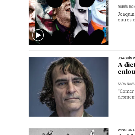
RUBÉN RO
Joaquin
outros 
JOAQUÍN 
A die
enlo
SARA NAVA
“Comer 
desment
WINSTON 