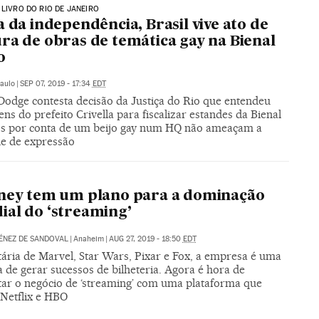
 LIVRO DO RIO DE JANEIRO
a da independência, Brasil vive ato de
ra de obras de temática gay na Bienal
o
aulo
|
SEP 07, 2019 - 17:34
EDT
Dodge contesta decisão da Justiça do Rio que entendeu
ns do prefeito Crivella para fiscalizar estandes da Bienal
os por conta de um beijo gay num HQ não ameaçam a
de de expressão
ney tem um plano para a dominação
al do ‘streaming’
ÉNEZ DE SANDOVAL
|
Anaheim
|
AUG 27, 2019 - 18:50
EDT
tária de Marvel, Star Wars, Pixar e Fox, a empresa é uma
 de gerar sucessos de bilheteria. Agora é hora de
tar o negócio de ‘streaming’ com uma plataforma que
Netflix e HBO