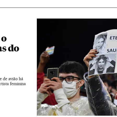
 o
as do
e de avião há
tista feminina