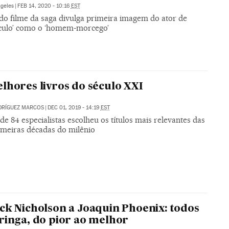
ngeles
|
FEB 14, 2020 - 10:16
EST
 do filme da saga divulga primeira imagem do ator de
culo’ como o ‘homem-morcego’
lhores livros do século XXI
DRÍGUEZ MARCOS
|
DEC 01, 2019 - 14:19
EST
de 84 especialistas escolheu os títulos mais relevantes das
imeiras décadas do milênio
ck Nicholson a Joaquin Phoenix: todos
ringa, do pior ao melhor