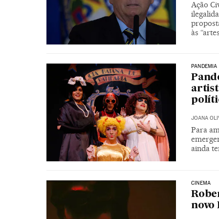
Ação Civ
ilegali
proposta
às “arte
PANDEMIA
Pande
artis
polít
JOANA OLI
Para am
emergenc
ainda t
CINEMA
Rober
novo