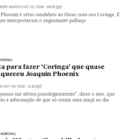
MERO SANTOS
|
OCT 12, 2019 - 09:52
EDT
 Phoenix é sério candidato ao Oscar com seu Coringa. E
que interpretaram o angustiante palhaço
PHOENIX
ta para fazer ‘Coringa’ que quase
uqueceu Joaquin Phoenix
S
|
OCT 06, 2019 - 11:16
EDT
pouco me afetou psicologicamente", disse o ator, que
iu a informação de que só comia uma maçã ao dia
CHURCHILL