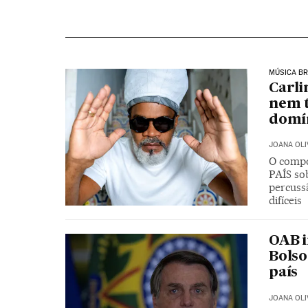
MÚSICA BR
Carli
nem t
domí
JOANA OLI
O compo
PAÍS sob
percuss
difíceis
OAB i
Bolso
país
JOANA OLI