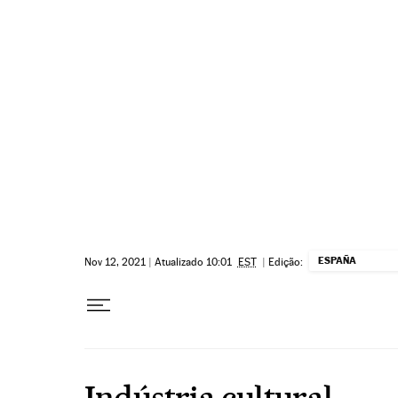
Pular para o conteúdo
ESPAÑA
Nov 12, 2021
|
Atualizado 10:01
EST
|
Edição:
Indústria cultural