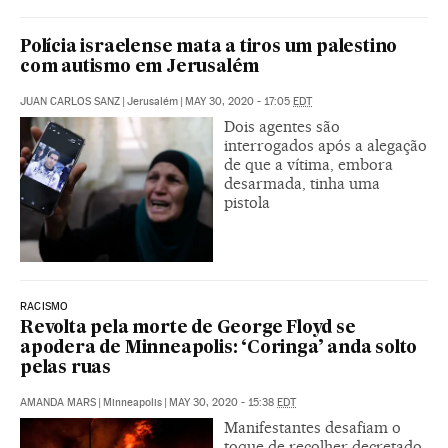
Polícia israelense mata a tiros um palestino
com autismo em Jerusalém
JUAN CARLOS SANZ
|
Jerusalém
|
MAY 30, 2020 - 17:05
EDT
Dois agentes são
interrogados após a alegação
de que a vítima, embora
desarmada, tinha uma
pistola
RACISMO
Revolta pela morte de George Floyd se
apodera de Minneapolis: ‘Coringa’ anda solto
pelas ruas
AMANDA MARS
|
Minneapolis
|
MAY 30, 2020 - 15:38
EDT
Manifestantes desafiam o
toque de recolher decretado