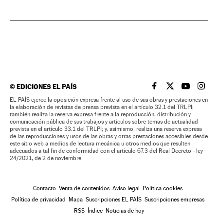
©
EDICIONES EL PAÍS
EL PAÍS BRASIL EN
EL PAÍS BRASI
EL PAÍS B
EL PA
EL PAÍS ejerce la oposición expresa frente al uso de sus obras y prestaciones en
la elaboración de revistas de prensa prevista en el artículo 32.1 del TRLPI;
también realiza la reserva expresa frente a la reproducción, distribución y
comunicación pública de sus trabajos y artículos sobre temas de actualidad
prevista en el artículo 33.1 del TRLPI; y, asimismo, realiza una reserva expresa
de las reproducciones y usos de las obras y otras prestaciones accesibles desde
este sitio web a medios de lectura mecánica u otros medios que resulten
adecuados a tal fin de conformidad con el artículo 67.3 del Real Decreto - ley
24/2021, de 2 de noviembre
Contacto
Venta de contenidos
Aviso legal
Política cookies
Política de privacidad
Mapa
Suscripciones EL PAÍS
Suscripciones empresas
RSS
Índice
Noticias de hoy