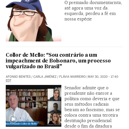
O premiado documentarista,
até agora uma voz da
esquerda, perdeu a fé em
nossa espécie
Collor de Mello: “Sou contrário a um
impeachment de Bolsonaro, um processo
vulgarizado no Brasil”
AFONSO BENITES
/
CARLA JIMÉNEZ
/
FLÁVIA MARREIRO
|
MAY 30, 2020 - 17:40
EDT
Senador admite que o
presidente não exerce a
política como deveria e que
seus métodos radicais
beiram ao fascismo, mas se
coloca contra uma terceira
destituição presidencial
desde o fim da ditadura