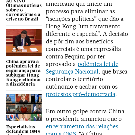
AO VIVO |
americano que inicie um
Últimas notícias
processo para eliminar as
sobre o
coronavírus e a
“isenções políticas” que dão a
crise no Brasil
Hong Kong “um tratamento
diferente e especial”. A decisão
de pôr fim aos benefícios
comerciais é uma represália
contra Pequim por ter
China aprova a
aprovado a
polêmica lei de
polêmica lei de
Segurança Nacional
, que busca
segurança para
subjugar Hong
controlar o território
Kong e eliminar
a dissidência
autônomo e acabar com os
protestos pró-democracia
.
Em outro golpe contra China,
o presidente anunciou que o
encerramento das relações
Especialistas
defendem OMS
com a OMS
. “A China