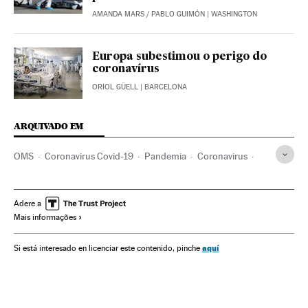
AMANDA MARS
/
PABLO GUIMÓN
| WASHINGTON
Europa subestimou o perigo do
coronavírus
ORIOL GÜELL
| BARCELONA
ARQUIVADO EM
OMS
Coronavirus Covid-19
Pandemia
Coronavirus
Doenças infecciosas
Doenças respiratórias
Estados Unidos
Donald Trump
China
Mike Pompeo
Adere a
Mais informações
Diplomacia
União Europeia
aquí
Si está interesado en licenciar este contenido, pinche