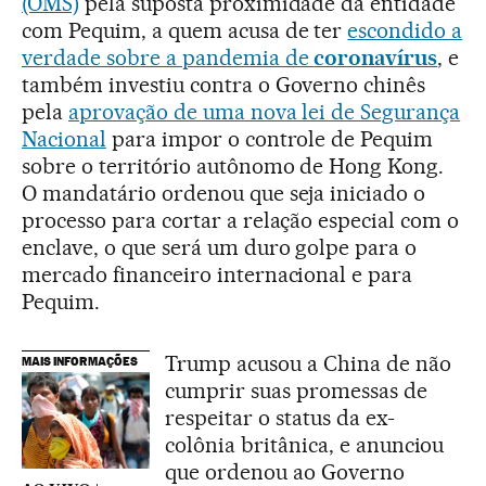
(OMS)
pela suposta proximidade da entidade
com Pequim, a quem acusa de ter
escondido a
verdade sobre a pandemia de
coronavírus
, e
também investiu contra o Governo chinês
pela
aprovação de uma nova lei de Segurança
Nacional
para impor o controle de Pequim
sobre o território autônomo de Hong Kong.
O mandatário ordenou que seja iniciado o
processo para cortar a relação especial com o
enclave, o que será um duro golpe para o
mercado financeiro internacional e para
Pequim.
Trump acusou a China de não
MAIS INFORMAÇÕES
cumprir suas promessas de
respeitar o status da ex-
colônia britânica, e anunciou
que ordenou ao Governo