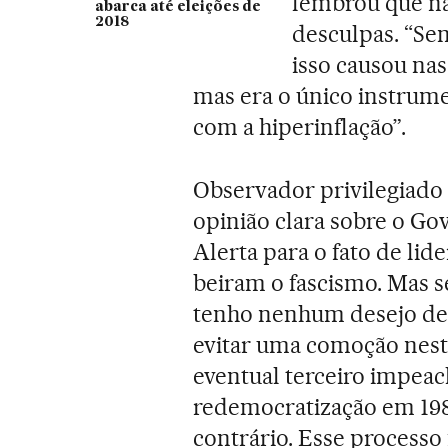
lembrou que nã
abarca até eleições de
2018
desculpas. “Se
isso causou na
mas era o único instrum
com a hiperinflação”.
Observador privilegiado 
opinião clara sobre o Go
Alerta para o fato de l
beiram o fascismo. Mas s
tenho nenhum desejo de v
evitar uma comoção neste
eventual terceiro impea
redemocratização em 198
contrário. Esse processo 