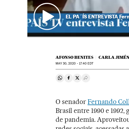
EL PA´ÍS ENTREVISTA Fern
AFONSO BENITES
CARLA JIMÉ
MAY
30, 2020 - 17:40
EDT
Compartir en Whatsapp
Compartir en Facebook
Compartir en Twitter
Desplegar Redes Soci
O senador
Fernando Col
Brasil entre 1990 e 1992
de pandemia. Aproveitou 
redes sociais, acessadas