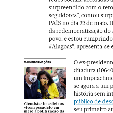
surpreendido com o reto
seguidores”, contou surpr
PAÍS no dia 22 de maio. 
da redemocratização do #
povo, e estou cumprindo
#Alagoas”, apresenta-se e
O ex-presidente
MAIS INFORMAÇÕES
ditadura (1964
um impeachment
se agora a um 
história sem i
público de des
Cientistas brasileiros
seu primeiro a
vivem pesadelo em
meio à politização da