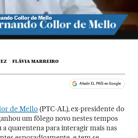
ando Collor de Mello
NEZ
FLÁVIA MARREIRO
Añadir EL PAÍS en Google
ales
lor de Mello
(PTC-AL), ex-presidente do
, ganhou um fôlego novo nestes tempos
a quarentena para interagir mais nas
 antes esporadicamente, e tem se