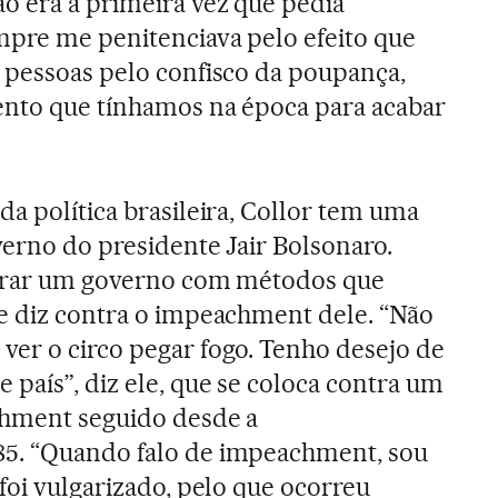
o era a primeira vez que pedia
mpre me penitenciava pelo efeito que
s pessoas pelo confisco da poupança,
ento que tínhamos na época para acabar
da política brasileira, Collor tem uma
verno do presidente Jair Bolsonaro.
iderar um governo com métodos que
e diz contra o impeachment dele. “Não
er o circo pegar fogo. Tenho desejo de
 país”, diz ele, que se coloca contra um
chment seguido desde a
5. “Quando falo de impeachment, sou
foi vulgarizado, pelo que ocorreu