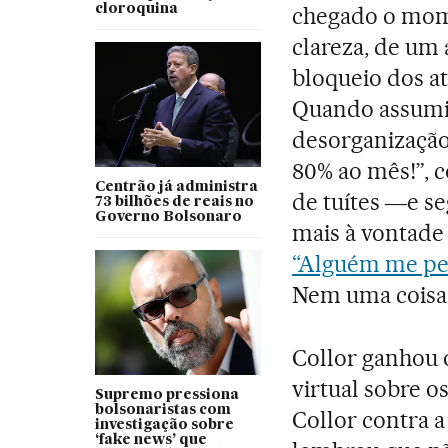
cloroquina
chegado o mome
clareza, de um 
bloqueio dos a
Quando assumi 
desorganização
80% ao mês!”, 
Centrão já administra
de tuítes ―e se
73 bilhões de reais no
Governo Bolsonaro
mais à vontade 
“Alguém me pe
Nem uma coisa 
Collor ganhou 
virtual sobre 
Supremo pressiona
bolsonaristas com
Collor contra a
investigação sobre
‘fake news’ que