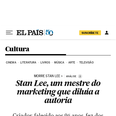
Pular para o conteúdo
SUSCRÍBETE
Cultura
CINEMA
LITERATURA
LIVROS
MÚSICA
ARTE
TELEVISÃO
MORRE STAN LEE
i
ANÁLISE
Stan Lee, um mestre do
marketing que diluía a
autoria
Criador, falecido aos 95 anos, fez dos