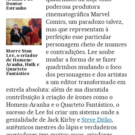
Doutor
poderosa produtora
Estranho
cinematográfica Marvel
Comics, um paradoxo talvez,
mas que representam à
perfeição esse particular
personagem cheio de nuances
e contradições. Lee soube
Morre Stan
Lee, o criador
mudar a forma de se fazer
de Homem-
Aranha, Hulk e
quadrinhos mudando o foco
Quarteto
dos personagens e dos artistas
Fantástico
a um editor transformado em
estrela absoluta: além de sua discutida
contribuição à criação de ícones como o
Homem-Aranha e o Quarteto Fantástico, o
sucesso de Lee foi criar um sistema onde a
genialidade de Jack Kirby e
Steve Ditko
,
autênticos mestres do lápis e verdadeiros
cocriadores (em muitos casos, criadores