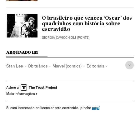
O brasileiro que venceu ‘Oscar’ dos
quadrinhos com história sobre
escravidão
GIORGIA CAVICCHIOLI (PONTE)
ARQUIVADO EM
Stan Lee
Obituários
Marvel (comics)
Editoriais
Setor editorial
Livros
Acontecimentos
Sociedade
Indústria cultural
Cultura
Adere a
Mais informações
aquí
Si está interesado en licenciar este contenido, pinche