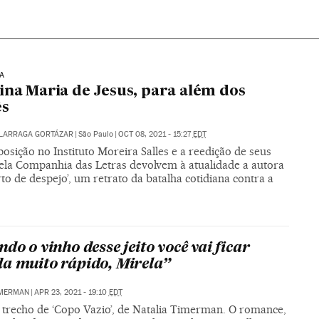
A
ina Maria de Jesus, para além dos
ês
ALARRAGA GORTÁZAR
|
São Paulo
|
OCT 08, 2021 - 15:27
EDT
sição no Instituto Moreira Salles e a reedição de seus
pela Companhia das Letras devolvem à atualidade a autora
to de despejo’, um retrato da batalha cotidiana contra a
do o vinho desse jeito você vai ficar
a muito rápido, Mirela”
IMERMAN
|
APR 23, 2021 - 19:10
EDT
 trecho de ‘Copo Vazio’, de Natalia Timerman. O romance,