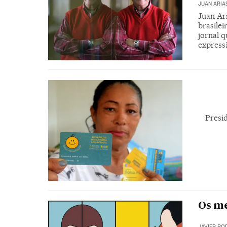
JUAN ARIA
Juan Ari
brasilei
jornal 
express
Presi
Os me
JAVIER RO