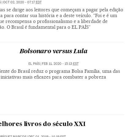
S
|
OCT 02, 2020 - 07:17
EDT
as se dirige aos leitores que começam a pagar pela edição
ra para contar sua história e a deste veículo. “Foi e é um
que recompensa o profissionalismo e a liberdade de
ão. O Brasil é fundamental para o EL PAÍS”
Bolsonaro versus Lula
EL PAÍS
|
FEB 11, 2020 - 15:13
EST
dente do Brasil reduz o programa Bolsa Família, uma das
iniciativas mais eficazes para combater a pobreza
lhores livros do século XXI
DRÍGUEZ MARCOS
|
DEC 01, 2019 - 14:19
EST