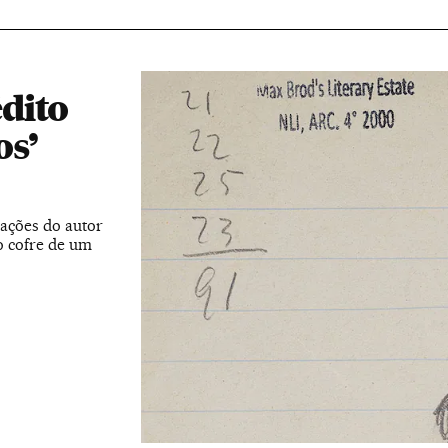
dito
os’
rações do autor
o cofre de um