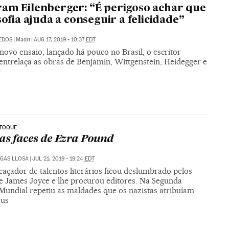
am Eilenberger: “É perigoso achar que
osofia ajuda a conseguir a felicidade”
DEDOS
|
Madri
|
AUG 17, 2019 - 10:37
EDT
ovo ensaio, lançado há pouco no Brasil, o escritor
entrelaça as obras de Benjamin, Wittgenstein, Heidegger e
r
 TOQUE
as faces de Ezra Pound
GAS LLOSA
|
JUL 21, 2019 - 19:24
EDT
caçador de talentos literários ficou deslumbrado pelos
de James Joyce e lhe procurou editores. Na Segunda
Mundial repetiu as maldades que os nazistas atribuíam
eus