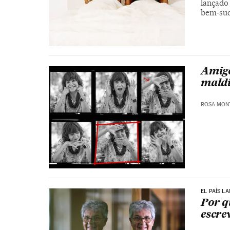
lançado
bem-suc
Amigo
maldi
ROSA MON
EL PAÍS L
Por q
escre