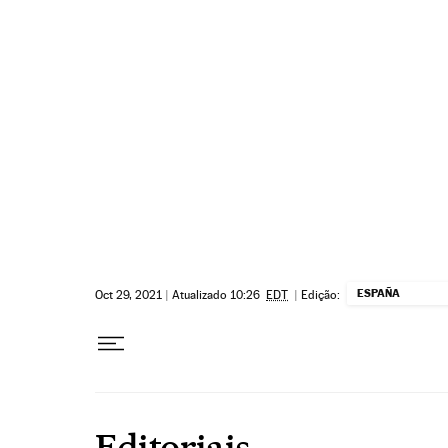
Pular para o conteúdo
ESPAÑA
Oct 29, 2021
|
Atualizado 10:26
EDT
|
Edição:
Editoriais