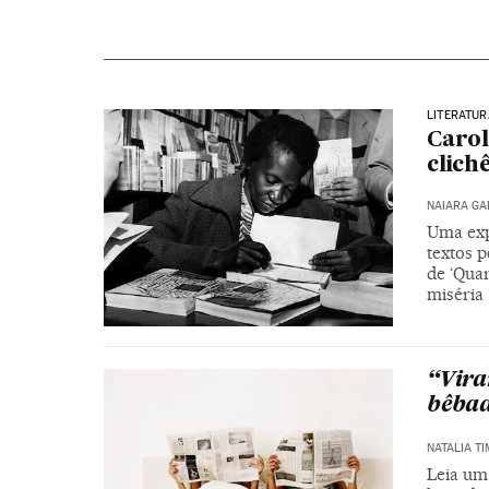
LITERATUR
Carol
clich
NAIARA G
Uma expo
textos 
de ‘Quar
miséria
“Viran
bêbad
NATALIA T
Leia um