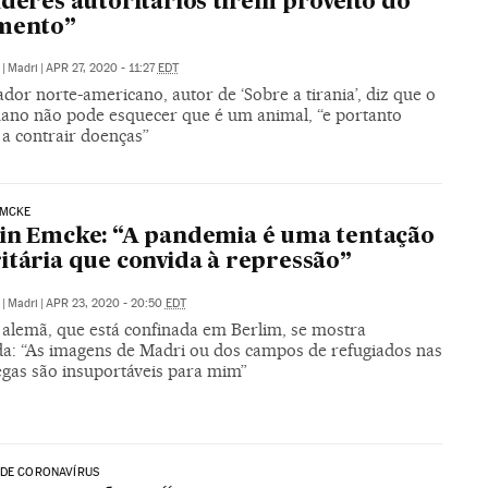
íderes autoritários tirem proveito do
imento”
|
Madri
|
APR 27, 2020 - 11:27
EDT
dor norte-americano, autor de ‘Sobre a tirania’, diz que o
ano não pode esquecer que é um animal, “e portanto
 a contrair doenças”
EMCKE
in Emcke: “A pandemia é uma tentação
itária que convida à repressão”
|
Madri
|
APR 23, 2020 - 20:50
EDT
a alemã, que está confinada em Berlim, se mostra
a: “As imagens de Madri ou dos campos de refugiados nas
egas são insuportáveis para mim”
 DE CORONAVÍRUS