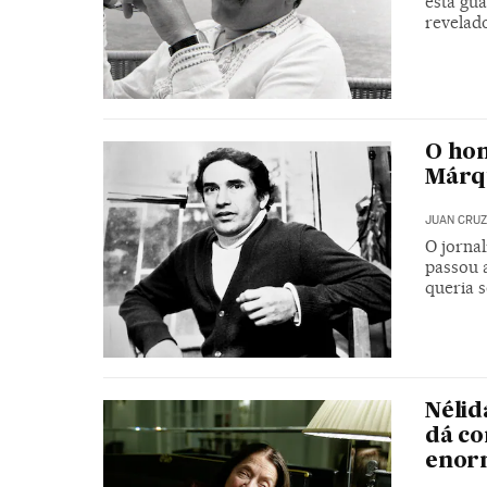
está gu
revelad
O hom
Márq
JUAN CRUZ
O jornal
passou 
queria 
Nélid
dá co
enorm