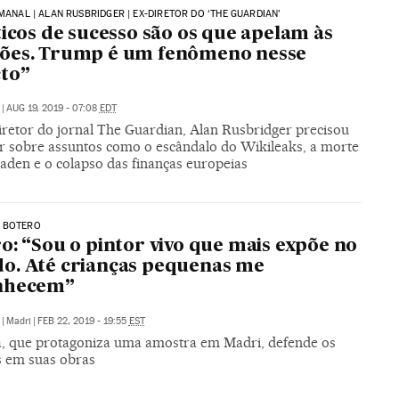
EMANAL | ALAN RUSBRIDGER | EX-DIRETOR DO ‘THE GUARDIAN’
ticos de sucesso são os que apelam às
ões. Trump é um fenômeno nesse
to”
|
AUG 19, 2019 - 07:08
EDT
retor do jornal The Guardian, Alan Rusbridger precisou
r sobre assuntos como o escândalo do Wikileaks, a morte
Laden e o colapso das finanças europeias
 BOTERO
o: “Sou o pintor vivo que mais expõe no
o. Até crianças pequenas me
nhecem”
|
Madri
|
FEB 22, 2019 - 19:55
EST
ta, que protagoniza uma amostra em Madri, defende os
 em suas obras