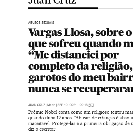
ABUSOS SEXUAIS
Vargas Llosa, sobre 
que sofreu quando m
“Me distanciei por
completo da religião
garotos do meu bair
nunca se recuperar
JUAN CRUZ
|
Madri
|
SEP 10, 2021 - 20:13
EDT
Prêmio Nobel conta como um religioso tentou mas
quando tinha 12 anos. “Abusar de crianças é absol
inaceitável. Protegê-las é a primeira obrigação de
diz o escritor