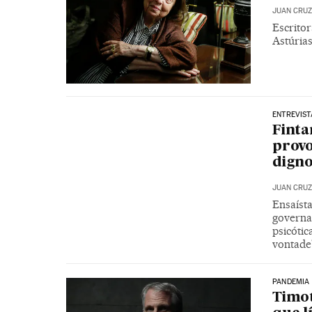
JUAN CRUZ
Escrito
Astúrias
ENTREVIST
Finta
provo
digno
JUAN CRUZ
Ensaísta
governa
psicóti
vontade
PANDEMIA
Timot