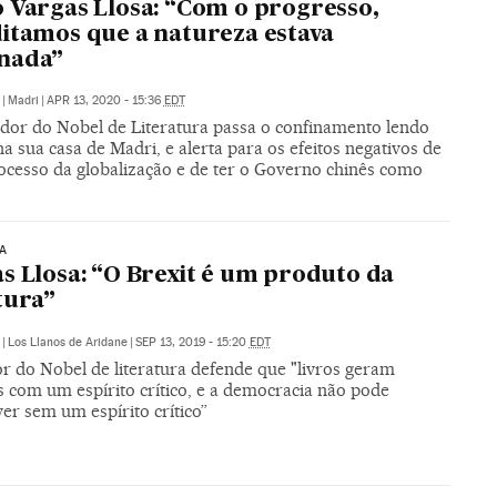
 Vargas Llosa: “Com o progresso,
itamos que a natureza estava
nada”
|
Madri
|
APR 13, 2020 - 15:36
EDT
dor do Nobel de Literatura passa o confinamento lendo
a sua casa de Madri, e alerta para os efeitos negativos de
ocesso da globalização e de ter o Governo chinês como
A
s Llosa: “O Brexit é um produto da
tura”
|
Los Llanos de Aridane
|
SEP 13, 2019 - 15:20
EDT
r do Nobel de literatura defende que "livros geram
s com um espírito crítico, e a democracia não pode
er sem um espírito crítico”