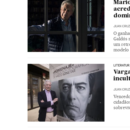
Mario
acred
domi
JUAN CRUZ
O ganha
Galdós n
um retr
modelo
LITERATUR
Varga
incul
JUAN CRUZ
Vencedo
cidadão
sobreviv