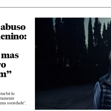
o abuso
enino:
, mas
ro
am”
turbá-lo
utamente
 uma sociedade”,