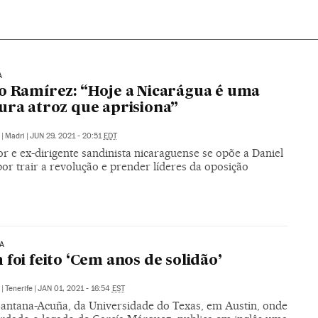
A
o Ramírez: “Hoje a Nicarágua é uma
ura atroz que aprisiona”
|
Madri
|
JUN 29, 2021 - 20:51
EDT
or e ex-dirigente sandinista nicaraguense se opõe a Daniel
or trair a revolução e prender líderes da oposição
A
 foi feito ‘Cem anos de solidão’
|
Tenerife
|
JAN 01, 2021 - 16:54
EST
Santana-Acuña, da Universidade do Texas, em Austin, onde