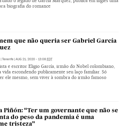
ardado o legado de García Márquez, publica em inglês uma
ora biografia do romance
em que não queria ser Gabriel García
uez
|
Tenerife
|
AUG 21, 2020 - 13:08
EDT
ista e escritor Eligio García, irmão do Nobel colombiano,
a vida escondendo publicamente seu laço familiar. Só
ser ele mesmo, sem viver à sombra do irmão famoso
a Piñón: “Ter um governante que não se
nta do peso da pandemia é uma
e tristeza”