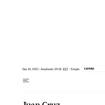
Pular para o conteúdo
ESPAÑA
Sep 10, 2021
|
Atualizado 20:18
EDT
|
Edição:
Juan Cruz