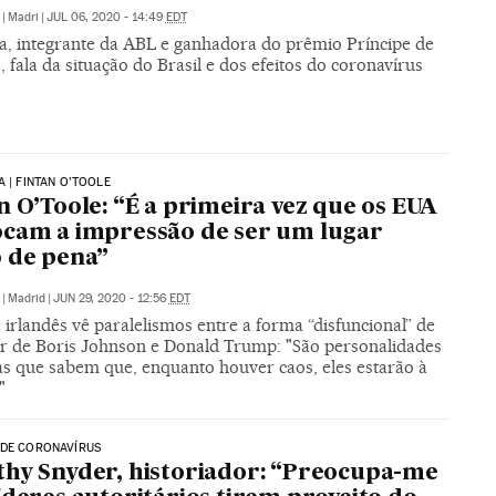
|
Madri
|
JUL 06, 2020 - 14:49
EDT
ra, integrante da ABL e ganhadora do prêmio Príncipe de
, fala da situação do Brasil e dos efeitos do coronavírus
A | FINTAN O’TOOLE
n O’Toole: “É a primeira vez que os EUA
cam a impressão de ser um lugar
 de pena”
|
Madrid
|
JUN 29, 2020 - 12:56
EDT
 irlandês vê paralelismos entre a forma “disfuncional” de
r de Boris Johnson e Donald Trump: "São personalidades
cas que sabem que, enquanto houver caos, eles estarão à
"
 DE CORONAVÍRUS
hy Snyder, historiador: “Preocupa-me