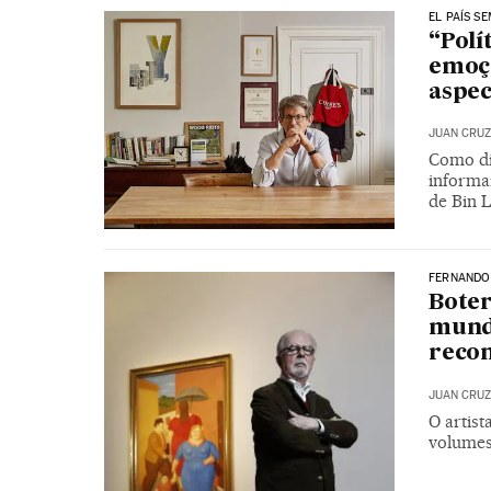
EL PAÍS S
“Polí
emoç
aspec
JUAN CRUZ
Como di
informa
de Bin 
FERNANDO
Boter
mund
reco
JUAN CRUZ
O artis
volumes