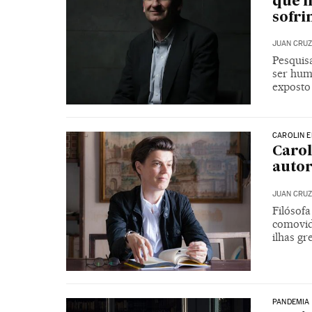
que l
sofr
JUAN CRUZ
Pesquisa
ser hum
exposto
CAROLIN 
Carol
autor
JUAN CRUZ
Filósof
comovid
ilhas gr
PANDEMIA