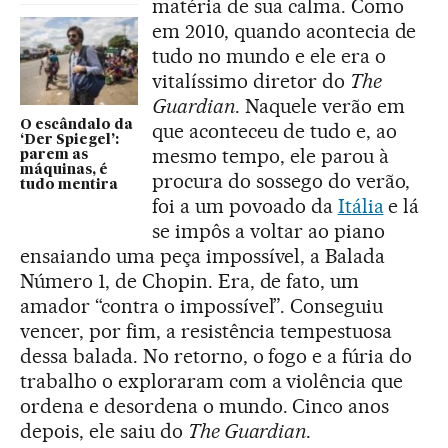
matéria de sua calma. Como
em 2010, quando acontecia de
tudo no mundo e ele era o
vitalíssimo diretor do
The
Guardian
. Naquele verão em
O escândalo da
que aconteceu de tudo e, ao
‘Der Spiegel’:
mesmo tempo, ele parou à
parem as
máquinas, é
procura do sossego do verão,
tudo mentira
foi a um povoado da
Itália
e lá
se impôs a voltar ao piano
ensaiando uma peça impossível, a Balada
Número 1, de Chopin. Era, de fato, um
amador “contra o impossível”. Conseguiu
vencer, por fim, a resistência tempestuosa
dessa balada. No retorno, o fogo e a fúria do
trabalho o exploraram com a violência que
ordena e desordena o mundo. Cinco anos
depois, ele saiu do
The Guardian
.