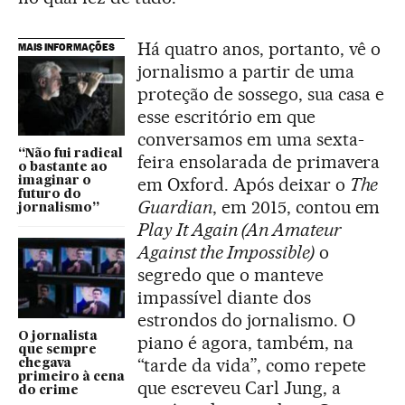
Há quatro anos, portanto, vê o
MAIS INFORMAÇÕES
jornalismo a partir de uma
proteção de sossego, sua casa e
esse escritório em que
conversamos em uma sexta-
“Não fui radical
feira ensolarada de primavera
o bastante ao
em Oxford. Após deixar o
The
imaginar o
futuro do
Guardian
, em 2015, contou em
jornalismo”
Play It Again (An Amateur
Against the Impossible)
o
segredo que o manteve
impassível diante dos
estrondos do jornalismo. O
O jornalista
piano é agora, também, na
que sempre
“tarde da vida”, como repete
chegava
primeiro à cena
que escreveu Carl Jung, a
do crime