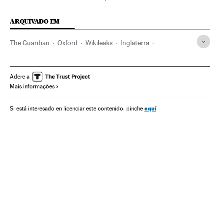
ARQUIVADO EM
The Guardian
Oxford
Wikileaks
Inglaterra
Filtração documentos
Reino Unido
Jornalismo
Imprensa
Europa Ocidental
Europa
Adere a
Mais informações
Meios comunicação
Comunicação
El Pais Semanal
Actualidad
aquí
Si está interesado en licenciar este contenido, pinche