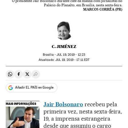
O presidente Jair Bolsonaro durante café da manhã com jornalistas no
Palácio do Planalto, em Brasília, nesta sexta-feira.
MARCOS CORRÊA (PR)
C. JIMÉNEZ
Brasília -
JUL
19, 2019 - 12:23
atualizado:
JUL
19, 2019 - 17:11
EDT
Compartir en Whatsapp
Compartir en Facebook
Compartir en Twitter
Desplegar Redes Sociales
Añadir EL PAÍS en Google
Jair Bolsonaro
recebeu pela
MAIS INFORMAÇÕES
primeira vez, nesta sexta-feira,
19, a imprensa estrangeira
desde que assumiu o cargo