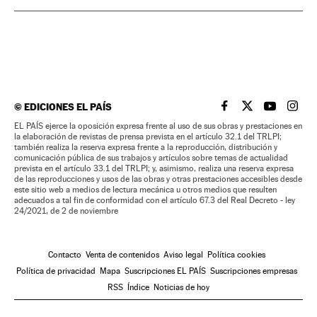
©
EDICIONES EL PAÍS
EL PAÍS BRASIL EN
EL PAÍS BRASI
EL PAÍS B
EL PA
EL PAÍS ejerce la oposición expresa frente al uso de sus obras y prestaciones en
la elaboración de revistas de prensa prevista en el artículo 32.1 del TRLPI;
también realiza la reserva expresa frente a la reproducción, distribución y
comunicación pública de sus trabajos y artículos sobre temas de actualidad
prevista en el artículo 33.1 del TRLPI; y, asimismo, realiza una reserva expresa
de las reproducciones y usos de las obras y otras prestaciones accesibles desde
este sitio web a medios de lectura mecánica u otros medios que resulten
adecuados a tal fin de conformidad con el artículo 67.3 del Real Decreto - ley
24/2021, de 2 de noviembre
Contacto
Venta de contenidos
Aviso legal
Política cookies
Política de privacidad
Mapa
Suscripciones EL PAÍS
Suscripciones empresas
RSS
Índice
Noticias de hoy