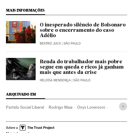
MAIS INFORMAÇÕES
O inesperado silêncio de Bolsonaro
sobre o encerramento do caso
Adélio
BEATRIZ JUCÁ
| SÃO PAULO
Renda do trabalhador mais pobre
segue em queda e ricos já ganham
mais que antes da crise
HELOÍSA MENDONÇA
| SÃO PAULO
ARQUIVADO EM
Partido Social Liberal
Rodrigo Maia
Onyx Lorenzoni
Augusto Heleno
Bolsa Família
Jair Bolsonaro
Crise econômica
FAO
Presidente Brasil
Fome
Adere a