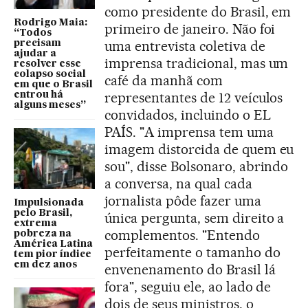
como presidente do Brasil, em
Rodrigo Maia:
primeiro de janeiro. Não foi
“Todos
uma entrevista coletiva de
precisam
ajudar a
imprensa tradicional, mas um
resolver esse
colapso social
café da manhã com
em que o Brasil
representantes de 12 veículos
entrou há
alguns meses”
convidados, incluindo o EL
PAÍS. "A imprensa tem uma
imagem distorcida de quem eu
sou", disse Bolsonaro, abrindo
a conversa, na qual cada
jornalista pôde fazer uma
Impulsionada
pelo Brasil,
única pergunta, sem direito a
extrema
complementos. "Entendo
pobreza na
América Latina
perfeitamente o tamanho do
tem pior índice
em dez anos
envenenamento do Brasil lá
fora", seguiu ele, ao lado de
dois de seus ministros, o