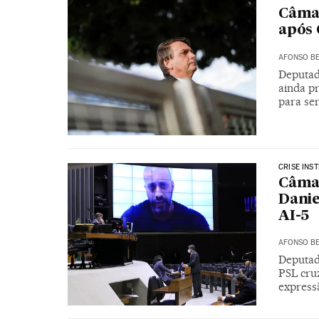
Câmar
após 
AFONSO BE
Deputad
ainda p
para ser
CRISE INS
Câmar
Danie
AI-5
AFONSO BE
Deputad
PSL cruz
expressã