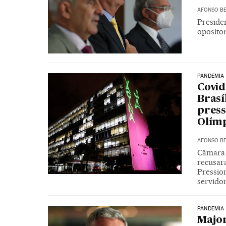
AFONSO BE
Presiden
opositor
PANDEMIA
Covid
Brasí
press
Olím
AFONSO BE
Câmara j
recusar
Pressio
servido
PANDEMIA
Major