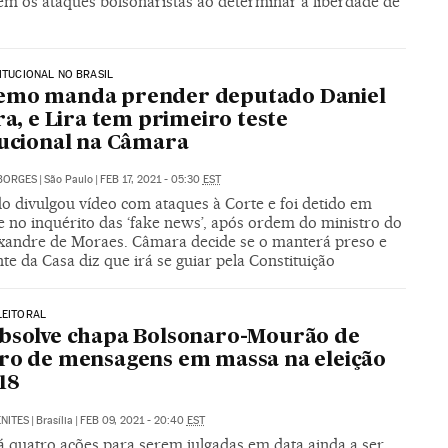
cem os ataques bolsonaristas ao determinar a liberdade de
TITUCIONAL NO BRASIL
emo manda prender deputado Daniel
ira, e Lira tem primeiro teste
tucional na Câmara
BORGES
|
São Paulo
|
FEB 17, 2021 - 05:30
EST
o divulgou vídeo com ataques à Corte e foi detido em
e no inquérito das ‘fake news’, após ordem do ministro do
xandre de Moraes. Câmara decide se o manterá preso e
te da Casa diz que irá se guiar pela Constituição
LEITORAL
bsolve chapa Bolsonaro-Mourão de
ro de mensagens em massa na eleição
18
NITES
|
Brasília
|
FEB 09, 2021 - 20:40
EST
á quatro ações para serem julgadas em data ainda a ser