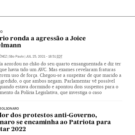
VO
rio ronda a agressão a Joice
elmann
ÉNEZ
|
São Paulo
|
JUL 25, 2021 - 18:51
EDT
a acordou no chão do seu quarto ensanguentada e diz ter
que havia tido um AVC. Mas exames revelaram fraturas
erem uso de força. Chegou-se a suspeitar de que marido a
 agredido, o que ambos negam. Parlamentar vê possível
quando estava dormindo e apontou dois suspeitos para o
ento da Polícia Legislativa, que investiga o caso
BOLSONARO
lor dos protestos anti-Governo,
naro se encaminha ao Patriota para
tar 2022