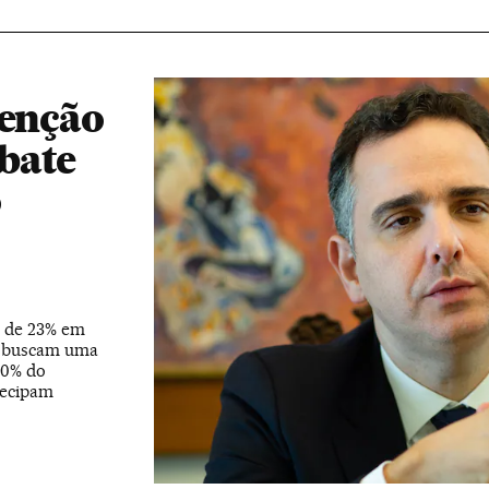
tenção
 bate
o
u de 23% em
e buscam uma
60% do
tecipam