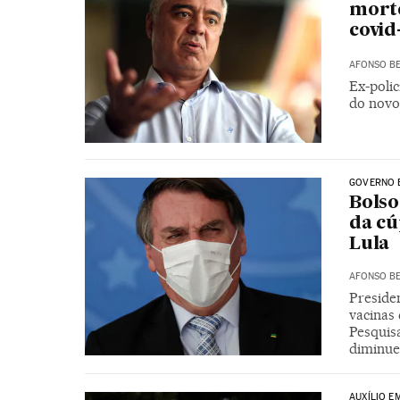
morte
covid
AFONSO BE
Ex-polic
do novo
GOVERNO 
Bolso
da cú
Lula
AFONSO BE
Preside
vacinas
Pesquisa
diminue
AUXÍLIO E