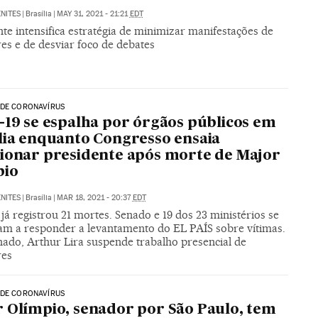
NITES
|
Brasília
|
MAY 31, 2021 - 21:21
EDT
te intensifica estratégia de minimizar manifestações de
es e de desviar foco de debates
 DE CORONAVÍRUS
-19 se espalha por órgãos públicos em
lia enquanto Congresso ensaia
ionar presidente após morte de Major
pio
NITES
|
Brasília
|
MAR 18, 2021 - 20:37
EDT
á registrou 21 mortes. Senado e 19 dos 23 ministérios se
am a responder a levantamento do EL PAÍS sobre vítimas.
nado, Arthur Lira suspende trabalho presencial de
res
 DE CORONAVÍRUS
 Olímpio, senador por São Paulo, tem