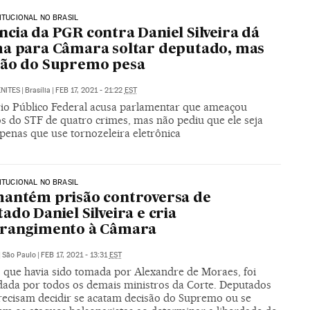
TITUCIONAL NO BRASIL
cia da PGR contra Daniel Silveira dá
a para Câmara soltar deputado, mas
são do Supremo pesa
NITES
|
Brasília
|
FEB 17, 2021 - 21:22
EST
rio Público Federal acusa parlamentar que ameaçou
os do STF de quatro crimes, mas não pediu que ele seja
penas que use tornozeleira eletrônica
TITUCIONAL NO BRASIL
antém prisão controversa de
ado Daniel Silveira e cria
trangimento à Câmara
|
São Paulo
|
FEB 17, 2021 - 13:31
EST
, que havia sido tomada por Alexandre de Moraes, foi
dada por todos os demais ministros da Corte. Deputados
recisam decidir se acatam decisão do Supremo ou se