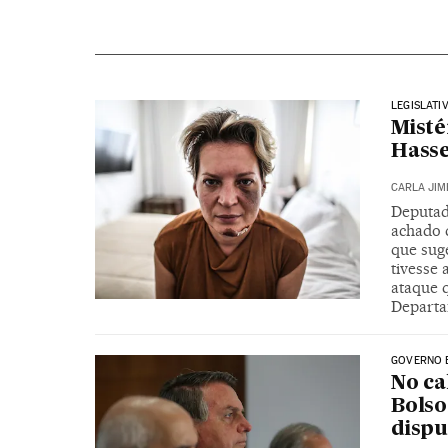
LEGISLATI
Misté
Hass
CARLA JIM
Deputad
achado 
que sug
tivesse
ataque 
Departam
GOVERNO 
No ca
Bolso
dispu