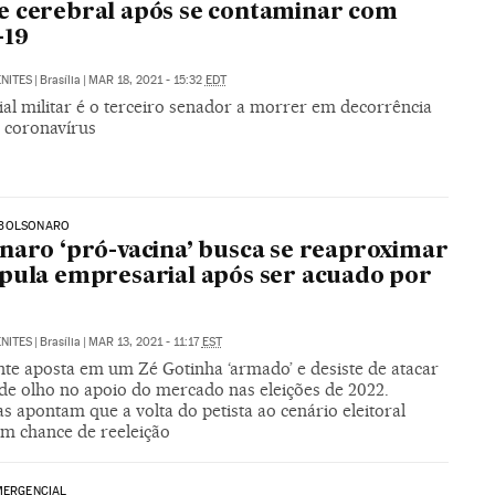
 cerebral após se contaminar com
-19
NITES
|
Brasília
|
MAR 18, 2021 - 15:32
EDT
ial militar é o terceiro senador a morrer em decorrência
 coronavírus
BOLSONARO
naro ‘pró-vacina’ busca se reaproximar
pula empresarial após ser acuado por
NITES
|
Brasília
|
MAR 13, 2021 - 11:17
EST
nte aposta em um Zé Gotinha ‘armado’ e desiste de atacar
 de olho no apoio do mercado nas eleições de 2022.
s apontam que a volta do petista ao cenário eleitoral
m chance de reeleição
MERGENCIAL