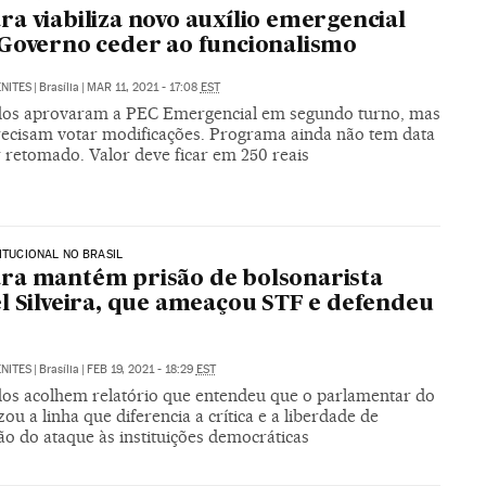
a viabiliza novo auxílio emergencial
Governo ceder ao funcionalismo
NITES
|
Brasília
|
MAR 11, 2021 - 17:08
EST
os aprovaram a PEC Emergencial em segundo turno, mas
recisam votar modificações. Programa ainda não tem data
 retomado. Valor deve ficar em 250 reais
TITUCIONAL NO BRASIL
a mantém prisão de bolsonarista
l Silveira, que ameaçou STF e defendeu
NITES
|
Brasília
|
FEB 19, 2021 - 18:29
EST
os acolhem relatório que entendeu que o parlamentar do
ou a linha que diferencia a crítica e a liberdade de
o do ataque às instituições democráticas