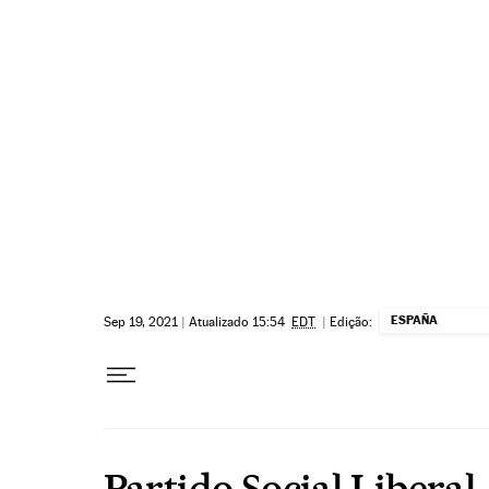
Pular para o conteúdo
ESPAÑA
Sep 19, 2021
|
Atualizado 15:54
EDT
|
Edição:
Partido Social Liberal