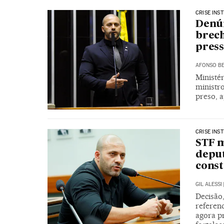
CRISE INS
Denún
brech
pres
AFONSO BE
Ministé
ministr
preso, a
CRISE INS
STF m
deput
cons
GIL ALESSI
Decisão
referen
agora p