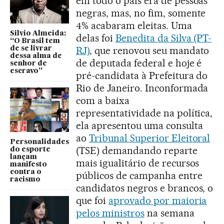
em todo o país era de pessoas
negras, mas, no fim, somente
4% acabaram eleitas. Uma
Silvio Almeida:
delas foi
Benedita da Silva (PT-
“O Brasil tem
RJ)
, que renovou seu mandato
de se livrar
dessa alma de
de deputada federal e hoje é
senhor de
escravo”
pré-candidata à Prefeitura do
Rio de Janeiro. Inconformada
com a baixa
representatividade na política,
ela apresentou uma consulta
ao
Tribunal Superior Eleitoral
Personalidades
(TSE) demandando reparte
do esporte
lançam
mais igualitário de recursos
manifesto
contra o
públicos de campanha entre
racismo
candidatos negros e brancos, o
que foi
aprovado por maioria
pelos ministros
na semana