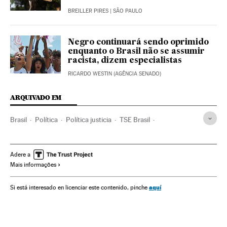
BREILLER PIRES
| SÃO PAULO
Negro continuará sendo oprimido
enquanto o Brasil não se assumir
racista, dizem especialistas
RICARDO WESTIN (AGÊNCIA SENADO)
ARQUIVADO EM
Brasil
Política
Política justicia
TSE Brasil
Tribunal superior
Justicia
PSOL
PSL Brasil
Partidos políticos
Ideologías
Población negra
Adere a
Mais informações
Racismo
Elecciones
Elecciones Brasil
Elecciones Brasil 2022
Voto (Cantabria)
Votaciones
aquí
Si está interesado en licenciar este contenido, pinche
Minorías raciales
Minorías étnicas