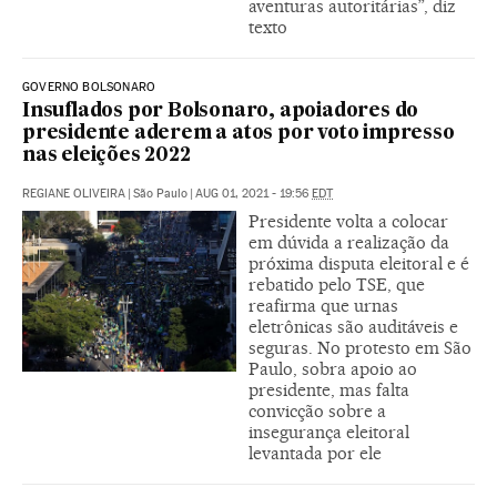
aventuras autoritárias”, diz
texto
GOVERNO BOLSONARO
Insuflados por Bolsonaro, apoiadores do
presidente aderem a atos por voto impresso
nas eleições 2022
REGIANE OLIVEIRA
|
São Paulo
|
AUG 01, 2021 - 19:56
EDT
Presidente volta a colocar
em dúvida a realização da
próxima disputa eleitoral e é
rebatido pelo TSE, que
reafirma que urnas
eletrônicas são auditáveis e
seguras. No protesto em São
Paulo, sobra apoio ao
presidente, mas falta
convicção sobre a
insegurança eleitoral
levantada por ele