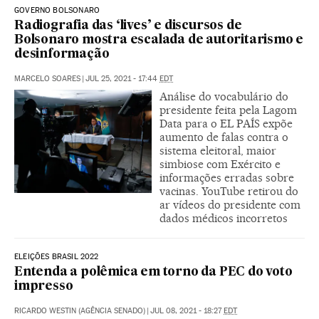
GOVERNO BOLSONARO
Radiografia das ‘lives’ e discursos de
Bolsonaro mostra escalada de autoritarismo e
desinformação
MARCELO SOARES
|
JUL 25, 2021 - 17:44
EDT
Análise do vocabulário do
presidente feita pela Lagom
Data para o EL PAÍS expõe
aumento de falas contra o
sistema eleitoral, maior
simbiose com Exército e
informações erradas sobre
vacinas. YouTube retirou do
ar vídeos do presidente com
dados médicos incorretos
ELEIÇÕES BRASIL 2022
Entenda a polêmica em torno da PEC do voto
impresso
RICARDO WESTIN (AGÊNCIA SENADO)
|
JUL 08, 2021 - 18:27
EDT