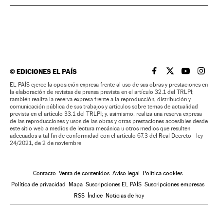
©
EDICIONES EL PAÍS
EL PAÍS BRASIL EN
EL PAÍS BRASI
EL PAÍS B
EL PA
EL PAÍS ejerce la oposición expresa frente al uso de sus obras y prestaciones en
la elaboración de revistas de prensa prevista en el artículo 32.1 del TRLPI;
también realiza la reserva expresa frente a la reproducción, distribución y
comunicación pública de sus trabajos y artículos sobre temas de actualidad
prevista en el artículo 33.1 del TRLPI; y, asimismo, realiza una reserva expresa
de las reproducciones y usos de las obras y otras prestaciones accesibles desde
este sitio web a medios de lectura mecánica u otros medios que resulten
adecuados a tal fin de conformidad con el artículo 67.3 del Real Decreto - ley
24/2021, de 2 de noviembre
Contacto
Venta de contenidos
Aviso legal
Política cookies
Política de privacidad
Mapa
Suscripciones EL PAÍS
Suscripciones empresas
RSS
Índice
Noticias de hoy