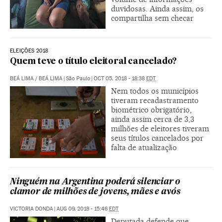
duvidosas. Ainda assim, os
compartilha sem checar
ELEIÇÕES 2018
Quem teve o título eleitoral cancelado?
BEÁ LIMA
/
BEÁ LIMA
|
São Paulo
|
OCT 05, 2018 - 18:38
EDT
Nem todos os municípios
tiveram recadastramento
biométrico obrigatório,
ainda assim cerca de 3,3
milhões de eleitores tiveram
seus títulos cancelados por
falta de atualização
Ninguém na Argentina poderá silenciar o
clamor de milhões de jovens, mães e avós
VICTORIA DONDA
|
AUG 09, 2018 - 15:46
EDT
Deputada defende que