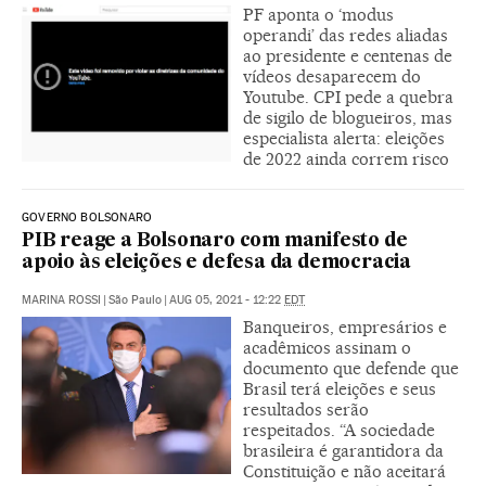
PF aponta o ‘modus
operandi’ das redes aliadas
ao presidente e centenas de
vídeos desaparecem do
Youtube. CPI pede a quebra
de sigilo de blogueiros, mas
especialista alerta: eleições
de 2022 ainda correm risco
GOVERNO BOLSONARO
PIB reage a Bolsonaro com manifesto de
apoio às eleições e defesa da democracia
MARINA ROSSI
|
São Paulo
|
AUG 05, 2021 - 12:22
EDT
Banqueiros, empresários e
acadêmicos assinam o
documento que defende que
Brasil terá eleições e seus
resultados serão
respeitados. “A sociedade
brasileira é garantidora da
Constituição e não aceitará