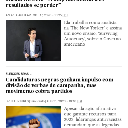
resultados se perder”
ANDREA AGUILAR
|
OCT 17, 2020 - 13:25
EDT
Ela trabalha como analista
na ‘The New Yorker’ e assina
um novo ensaio, ‘Surviving
Autocracy’, sobre o Governo
americano
ELEIÇÕES BRASIL
Candidaturas negras ganham impulso com
divisão de verbas de campanha, mas
movimento cobra partidos
BREILLER PIRES
|
São Paulo
|
AUG 31, 2020 - 10:16
EDT
Apesar da ação afirmativa
que garante recursos para
2022, lideranças antirracistas
demandam que as legendas