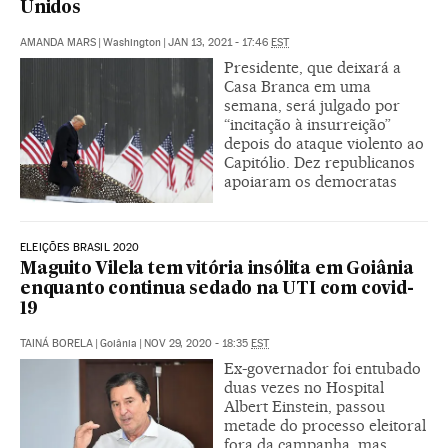
Unidos
AMANDA MARS
|
Washington
|
JAN 13, 2021 - 17:46
EST
Presidente, que deixará a
Casa Branca em uma
semana, será julgado por
“incitação à insurreição”
depois do ataque violento ao
Capitólio. Dez republicanos
apoiaram os democratas
ELEIÇÕES BRASIL 2020
Maguito Vilela tem vitória insólita em Goiânia
enquanto continua sedado na UTI com covid-
19
TAINÁ BORELA
|
Goiânia
|
NOV 29, 2020 - 18:35
EST
Ex-governador foi entubado
duas vezes no Hospital
Albert Einstein, passou
metade do processo eleitoral
fora da campanha, mas