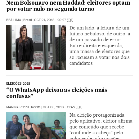
Nem Bolsonaro nem Haddad: eleitores optam
por votar nulo no segundo turno
BEÁ LIMA
|
Brasil
|
OCT 21, 2018 - 20:27
EDT
De um lado, a leitura de um
futuro nebuloso, de outro, a
de um passado de erros.
Entre direita e esquerda,
uma massa de eleitores que
se recusam a votar nos dois
candidatos
ELEIÇÕES 2018
“O WhatsApp deixou as eleições mais
confusas”
MARINA ROSSI
|
Recife
|
OCT 06, 2018 - 11:45
EDT
Na eleição protagonizada
pelo aplicativo, eleitor afirma
que conteúdo que recebe
“confunde a cabeça” pelo
volume de informações