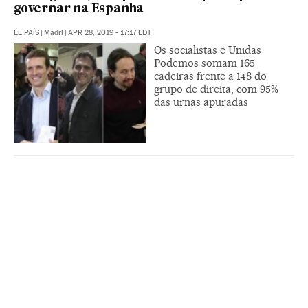
governar na Espanha
EL PAÍS
|
Madri
|
APR 28, 2019 - 17:17
EDT
Os socialistas e Unidas
Podemos somam 165
cadeiras frente a 148 do
grupo de direita, com 95%
das urnas apuradas