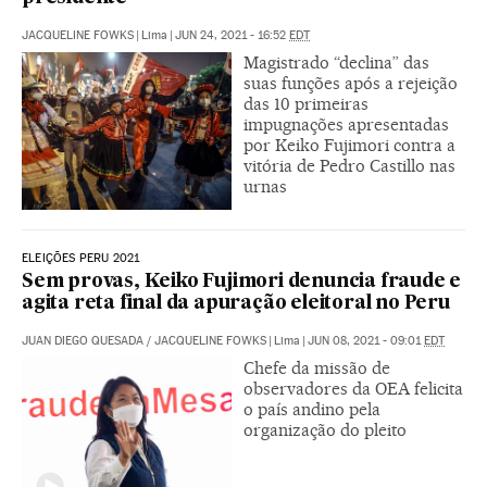
JACQUELINE FOWKS
|
Lima
|
JUN 24, 2021 - 16:52
EDT
Magistrado “declina” das
suas funções após a rejeição
das 10 primeiras
impugnações apresentadas
por Keiko Fujimori contra a
vitória de Pedro Castillo nas
urnas
ELEIÇÕES PERU 2021
Sem provas, Keiko Fujimori denuncia fraude e
agita reta final da apuração eleitoral no Peru
JUAN DIEGO QUESADA
/
JACQUELINE FOWKS
|
Lima
|
JUN 08, 2021 - 09:01
EDT
Chefe da missão de
observadores da OEA felicita
o país andino pela
organização do pleito