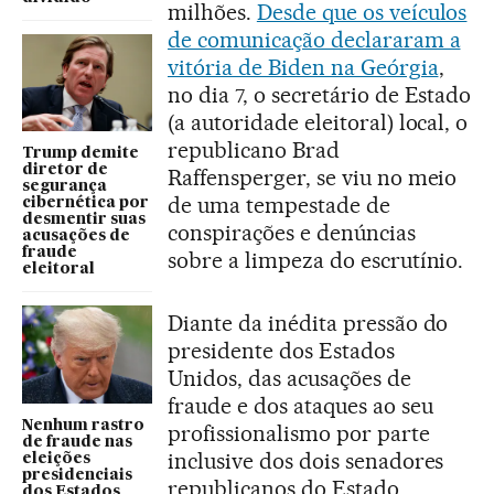
milhões.
Desde que os veículos
de comunicação declararam a
vitória de Biden na Geórgia
,
no dia 7, o secretário de Estado
(a autoridade eleitoral) local, o
republicano Brad
Trump demite
diretor de
Raffensperger, se viu no meio
segurança
de uma tempestade de
cibernética por
desmentir suas
conspirações e denúncias
acusações de
fraude
sobre a limpeza do escrutínio.
eleitoral
Diante da inédita pressão do
presidente dos Estados
Unidos, das acusações de
fraude e dos ataques ao seu
Nenhum rastro
profissionalismo por parte
de fraude nas
inclusive dos dois senadores
eleições
presidenciais
republicanos do Estado,
dos Estados