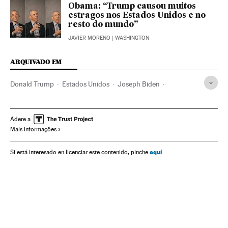
Obama: “Trump causou muitos
estragos nos Estados Unidos e no
resto do mundo”
JAVIER MORENO
| WASHINGTON
ARQUIVADO EM
Donald Trump
Estados Unidos
Joseph Biden
Kamala Harris
Mike Pence
Casa Branca
Eleições EUA
América
Eleições EUA 2020
Voto
Votações
Geórgia
Adere a
Mais informações
aquí
Si está interesado en licenciar este contenido, pinche