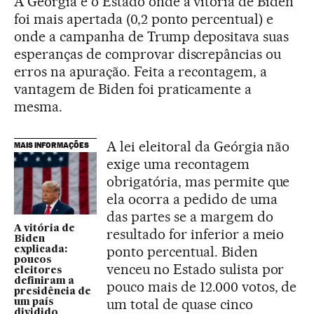
A Geórgia é o Estado onde a vitória de Biden
foi mais apertada (0,2 ponto percentual) e
onde a campanha de Trump depositava suas
esperanças de comprovar discrepâncias ou
erros na apuração. Feita a recontagem, a
vantagem de Biden foi praticamente a
mesma.
A lei eleitoral da Geórgia não
MAIS INFORMAÇÕES
exige uma recontagem
obrigatória, mas permite que
ela ocorra a pedido de uma
das partes se a margem do
A vitória de
resultado for inferior a meio
Biden
ponto percentual. Biden
explicada:
poucos
venceu no Estado sulista por
eleitores
definiram a
pouco mais de 12.000 votos, de
presidência de
um total de quase cinco
um país
dividido