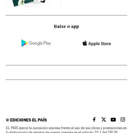
Baixe o app
©
EDICIONES EL PAÍS
EL PAÍS BRASIL EN
EL PAÍS BRASI
EL PAÍS B
EL PA
EL PAÍS ejerce la oposición expresa frente al uso de sus obras y prestaciones en
la elaboración de revistas de prensa prevista en el artículo 32.1 del TRLPI;