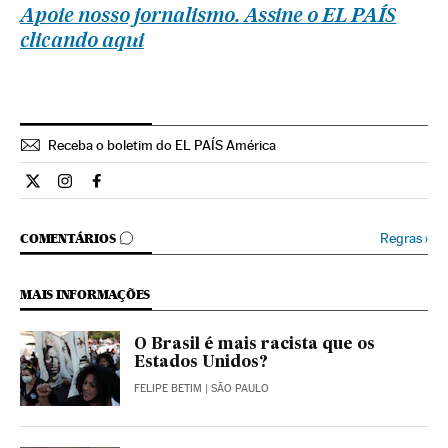
Apoie nosso jornalismo. Assine o EL PAÍS
clicando aqui
Receba o boletim do EL PAÍS América
Internacional El País Brasil en Twitter
Internacional El País Brasil en Instagram
Internacional El País Brasil en Facebook
COMENTÁRIOS
Regras
›
COMENTÁRIOS
MAIS INFORMAÇÕES
O Brasil é mais racista que os
Estados Unidos?
FELIPE BETIM
| SÃO PAULO