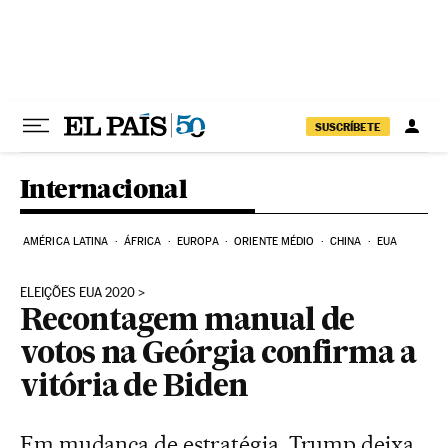
Pular para o conteúdo
SUSCRÍBETE
Internacional
AMÉRICA LATINA
ÁFRICA
EUROPA
ORIENTE MÉDIO
CHINA
EUA
ELEIÇÕES EUA 2020
Recontagem manual de
votos na Geórgia confirma a
vitória de Biden
Em mudança de estratégia, Trump deixa