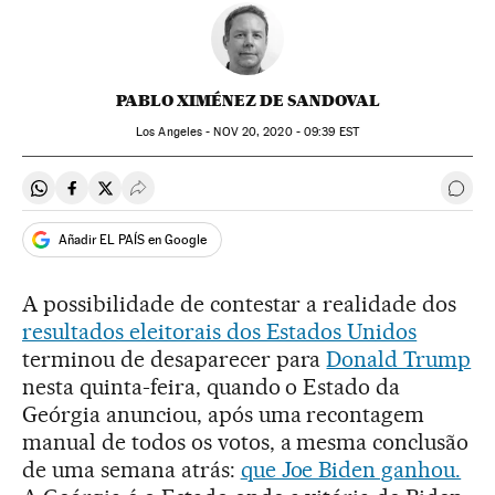
PABLO XIMÉNEZ DE SANDOVAL
Los Angeles -
NOV
20, 2020 - 09:39
EST
Compartir en Whatsapp
Compartir en Facebook
Compartir en Twitter
Desplegar Redes Sociales
Come
Añadir EL PAÍS en Google
A possibilidade de contestar a realidade dos
resultados eleitorais dos Estados Unidos
terminou de desaparecer para
Donald Trump
nesta quinta-feira, quando o Estado da
Geórgia anunciou, após uma recontagem
manual de todos os votos, a mesma conclusão
de uma semana atrás:
que Joe Biden ganhou.