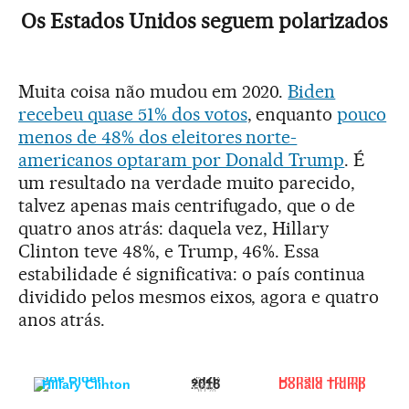
Os Estados Unidos seguem polarizados
Muita coisa não mudou em 2020.
Biden
recebeu quase 51% dos votos
, enquanto
pouco
menos de 48% dos eleitores norte-
americanos optaram por Donald Trump
. É
um resultado na verdade muito parecido,
talvez apenas mais centrifugado, que o de
quatro anos atrás: daquela vez, Hillary
Clinton teve 48%, e Trump, 46%. Essa
estabilidade é significativa: o país continua
dividido pelos mesmos eixos, agora e quatro
anos atrás.
2020
Joe Biden
Donald Trump
51%
48%
2016
Hillary Clinton
Donald Trump
48%
46%
50%