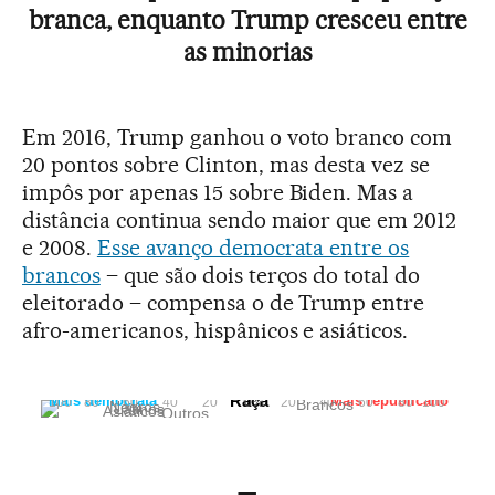
branca, enquanto Trump cresceu entre
as minorias
Em 2016, Trump ganhou o voto branco com
20 pontos sobre Clinton, mas desta vez se
impôs por apenas 15 sobre Biden. Mas a
distância continua sendo maior que em 2012
e 2008.
Esse avanço democrata entre os
brancos
– que são dois terços do total do
eleitorado – compensa o de Trump entre
afro-americanos, hispânicos e asiáticos.
Raça
Mais democrata
Mais republicano
100
80
60
40
20
0%
20
40
60
80
100
Brancos
Negros
Latinos
Asiáticos
Outros