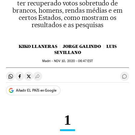
ter recuperado votos sobretudo de
brancos, homens, rendas médias e em
certos Estados, como mostram os
resultados e as pesquisas
KIKO LLANERAS
JORGE GALINDO
LUIS
SEVILLANO
Madri -
NOV
10, 2020 - 06:47
EST
Compartir en Whatsapp
Compartir en Facebook
Compartir en Twitter
Desplegar Redes Sociales
Come
Añadir EL PAÍS en Google
1