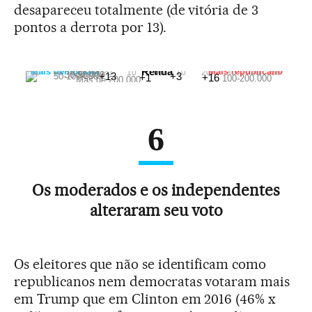
desapareceu totalmente (de vitória de 3
pontos a derrota por 13).
Renda
Mais democrata
Mais republicano
50
40
30
20
10
0%
10
20
30
40
50
<30.000
30-50.000
+13
+3
50-100.000
+1
+16
100-200.000
Más de 200.000
6
Os moderados e os independentes
alteraram seu voto
Os eleitores que não se identificam como
republicanos nem democratas votaram mais
em Trump que em Clinton em 2016 (46% x