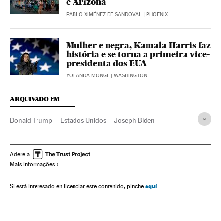
e Arizona
PABLO XIMÉNEZ DE SANDOVAL
| PHOENIX
Mulher e negra, Kamala Harris faz
história e se torna a primeira vice-
presidenta dos EUA
YOLANDA MONGE
| WASHINGTON
ARQUIVADO EM
Donald Trump
Estados Unidos
Joseph Biden
Kamala Harris
Mike Pence
Casa Branca
Eleições EUA
América
Eleições EUA 2020
Adere a
Mais informações
aquí
Si está interesado en licenciar este contenido, pinche