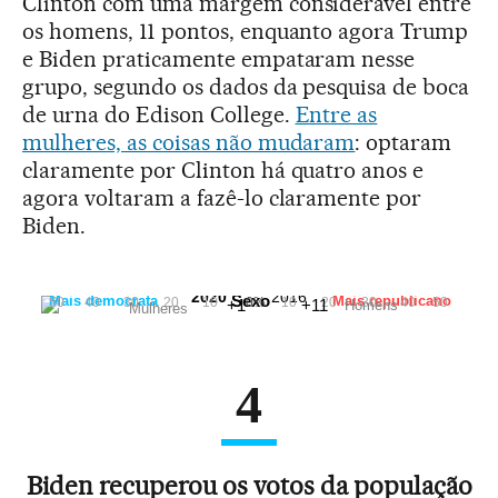
Clinton com uma margem considerável entre
os homens, 11 pontos, enquanto agora Trump
e Biden praticamente empataram nesse
grupo, segundo os dados da pesquisa de boca
de urna do Edison College.
Entre as
mulheres, as coisas não mudaram
: optaram
claramente por Clinton há quatro anos e
agora voltaram a fazê-lo claramente por
Biden.
2020
2016
Sexo
Mais democrata
Mais republicano
50
40
30
20
10
0%
10
20
30
40
50
+1
+11
Homens
Mulheres
4
Biden recuperou os votos da população