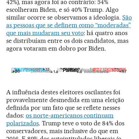
42%), mas agora foi ao contrário: 54%
escolheram Biden, e só 40% Trump. Algo
similar ocorre se observamos a ideologia.
São
as pessoas que se definem como “moderadas”
que mais mudaram seu voto
: há quatro anos
se distribuíam entre os dois candidatos, mas
agora votaram em dobro por Biden.
Ideologia
Mais democrata
Mais republicano
100
80
60
40
20
0%
20
40
60
80
100
Liberal
+31
+12
Moderado
Conservador
+70
Partido
Mais democrata
Mais republicano
100
80
60
40
20
0%
20
40
60
80
100
+88
Democratas
+87
Republicanos
+14
+4
Independentes
A influência destes eleitores oscilantes foi
provavelmente desmedida em uma eleição
definida por um fato que se reflete nesses
dados:
os norte-americanos continuam
polarizados
. Trump teve o voto de 84% dos
conservadores, mais inclusive do que em
2016. E 89% dos autointitulados liberais (o