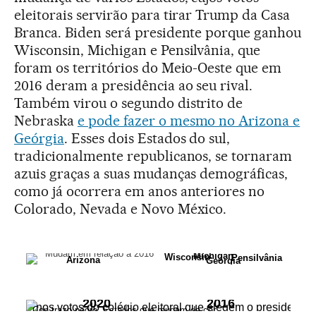
eleitorais servirão para tirar Trump da Casa
Branca. Biden será presidente porque ganhou
Wisconsin, Michigan e Pensilvânia, que
foram os territórios do Meio-Oeste que em
2016 deram a presidência ao seu rival.
Também virou o segundo distrito de
Nebraska
e pode fazer o mesmo no Arizona e
Geórgia
. Esses dois Estados do sul,
tradicionalmente republicanos, se tornaram
azuis graças a suas mudanças demográficas,
como já ocorrera em anos anteriores no
Colorado, Nevada e Novo México.
Mudam em relação a 2016
Michigan
Wisconsin
Pensilvânia
Arizona
Geórgia
Este cartograma representa o peso de cada Estado
2020
2016
nos votos do colégio eleitoral que elegem o presidente.
Con trazo negro, Estados que mudam de cor