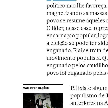
político não lhe favoreç
magnetizando as massas r
povo se resume àqueles q
O líder, nesse caso, repre
encarnação popular, logo
a eleição só pode ter sid
enganado. E aí se trata d
movimento populista. Qua
enganado pelos caudilho
povo foi enganado pelas e
P.
Existe alguma
MAIS INFORMAÇÕES
populismo de 
anteriores na 