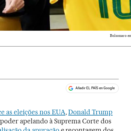
Bolsonaro en
Añadir EL PAÍS en Google
ales
ce as eleições nos EUA
,
Donald Trump
o poder apelando à Suprema Corte dos
alisação da apuração
e recontagem dos