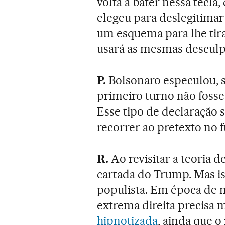
volta a bater nessa tecl
elegeu para deslegitimar
um esquema para lhe tira
usará as mesmas desculp
P.
Bolsonaro especulou, s
primeiro turno não fosse
Esse tipo de declaração 
recorrer ao pretexto no 
R.
Ao revisitar a teoria 
cartada do Trump. Mas is
populista. Em época de m
extrema direita precisa
hipnotizada
, ainda que o