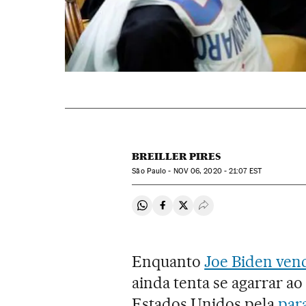
BREILLER PIRES
São Paulo -
NOV
06, 2020 - 21:07
EST
Compartir en Whatsapp
Compartir en Facebook
Compartir en Twitter
Desplegar Redes Soci
Enquanto
Joe Biden ven
ainda tenta se agarrar a
Estados Unidos pela
par