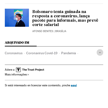
Bolsonaro tenta guinada na
resposta a coronavírus, lança
pacote para informais, mas prevê
corte salarial
AFONSO BENITES
| BRASÍLIA
ARQUIVADO EM
Coronavirus
Coronavirus Covid-19
Pandemia
Pneumonia
Jair Bolsonaro
Eduardo Bolsonaro
OMS
Brasília
Pequim
China
Brasil
Relações bilaterais
Adere a
Mais informações
Relações comerciais
Doenças infecciosas
Doenças respiratórias
SARS
Saúde
Medicina
aquí
Si está interesado en licenciar este contenido, pinche
Virologia
Xi Jinping