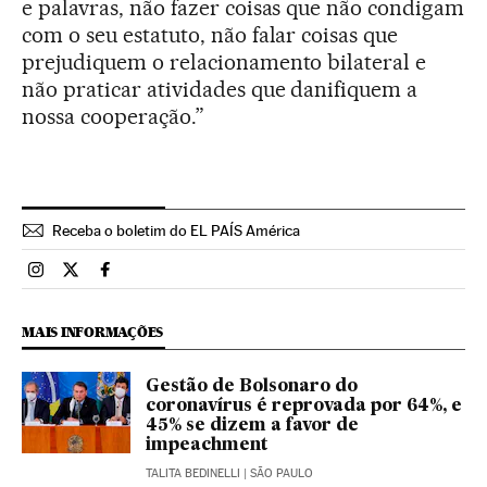
e palavras, não fazer coisas que não condigam
com o seu estatuto, não falar coisas que
prejudiquem o relacionamento bilateral e
não praticar atividades que danifiquem a
nossa cooperação.”
Receba o boletim do EL PAÍS América
Brasil El País Brasil en Instagram
Brasil El País Brasil en Twitter
Brasil El País Brasil en Facebook
MAIS INFORMAÇÕES
Gestão de Bolsonaro do
coronavírus é reprovada por 64%, e
45% se dizem a favor de
impeachment
TALITA BEDINELLI
| SÃO PAULO