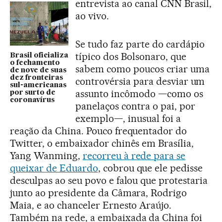
entrevista ao canal CNN Brasil,
ao vivo.
Se tudo faz parte do cardápio
típico dos Bolsonaro, que
Brasil oficializa
o fechamento
sabem como poucos criar uma
de nove de suas
dez fronteiras
controvérsia para desviar um
sul-americanas
assunto incômodo —como os
por surto de
coronavírus
panelaços contra o pai, por
exemplo—, inusual foi a
reação da China. Pouco frequentador do
Twitter, o embaixador chinês em Brasília,
Yang Wanming,
recorreu à rede para se
queixar de Eduardo
, cobrou que ele pedisse
desculpas ao seu povo e falou que protestaria
junto ao presidente da Câmara, Rodrigo
Maia, e ao chanceler Ernesto Araújo.
Também na rede, a embaixada da China foi