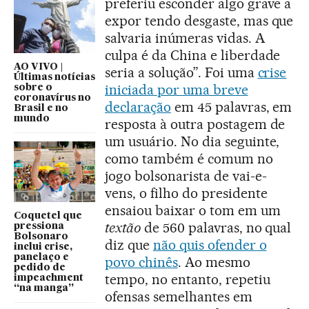
preferiu esconder algo grave a
expor tendo desgaste, mas que
salvaria inúmeras vidas. A
culpa é da China e liberdade
AO VIVO |
seria a solução”. Foi uma
crise
Últimas notícias
iniciada por uma breve
sobre o
coronavírus no
declaração
em 45 palavras, em
Brasil e no
mundo
resposta à outra postagem de
um usuário. No dia seguinte,
como também é comum no
jogo bolsonarista de vai-e-
vens, o filho do presidente
ensaiou baixar o tom em um
Coquetel que
textão
de 560 palavras, no qual
pressiona
Bolsonaro
diz que
não quis ofender o
inclui crise,
panelaço e
povo chinês
. Ao mesmo
pedido de
tempo, no entanto, repetiu
impeachment
“na manga”
ofensas semelhantes em