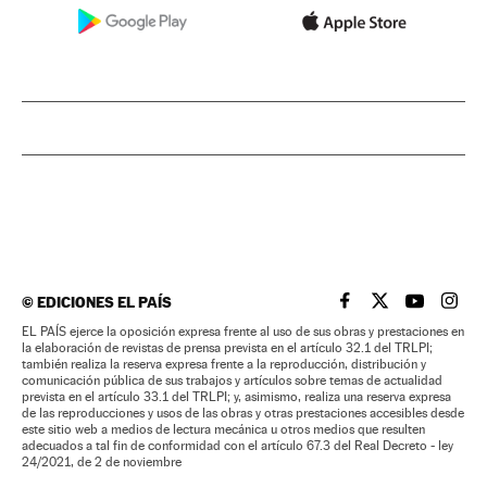
©
EDICIONES EL PAÍS
EL PAÍS BRASIL EN
EL PAÍS BRASI
EL PAÍS B
EL PA
EL PAÍS ejerce la oposición expresa frente al uso de sus obras y prestaciones en
la elaboración de revistas de prensa prevista en el artículo 32.1 del TRLPI;
también realiza la reserva expresa frente a la reproducción, distribución y
comunicación pública de sus trabajos y artículos sobre temas de actualidad
prevista en el artículo 33.1 del TRLPI; y, asimismo, realiza una reserva expresa
de las reproducciones y usos de las obras y otras prestaciones accesibles desde
este sitio web a medios de lectura mecánica u otros medios que resulten
adecuados a tal fin de conformidad con el artículo 67.3 del Real Decreto - ley
24/2021, de 2 de noviembre