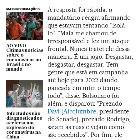
A resposta foi rápida: o
MAIS INFORMAÇÕES
mandatário reagiu afirmando
que estavam tentando “isolá-
lo”. “Maia me chamou de
irresponsável e fez um ataque
AO VIVO |
frontal. Nunca tratei ele dessa
Últimas notícias
maneira. É um jogo. Desgastar,
sobre o
coronavírus no
desgastar, desgastar. Tem
Brasil e no
mundo
gente que está em campanha
até hoje para 2022 dando
pancada em mim o tempo
todo”, disse. Bolsonaro foi
além, e disparou: “Prezado
Davi [Alcolumbre
, presidente
Infectados não
do Senado], prezado Rodrigo,
diagnosticados
aceleraram
saiam às ruas e vejam como
explosão do
coronavírus na
são recebidos”. Por fim, ele
China