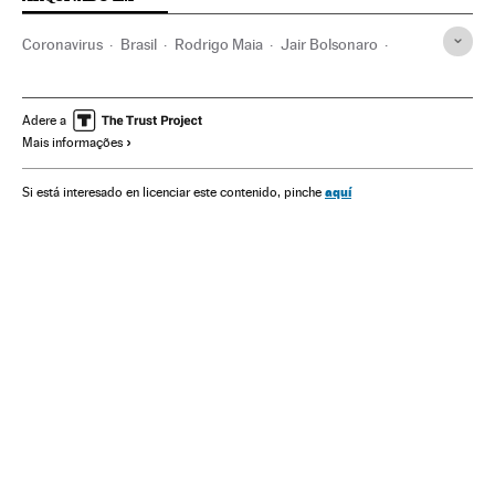
Coronavirus
Brasil
Rodrigo Maia
Jair Bolsonaro
Proceso destitución
Cámara Diputados Brasil
Congreso Nacional Brasil
Pandemia
Salud
Medicina
Adere a
Mais informações
OMS
MS Brasil
Enfermedades respiratorias
Coronavirus Covid-19
aquí
Si está interesado en licenciar este contenido, pinche