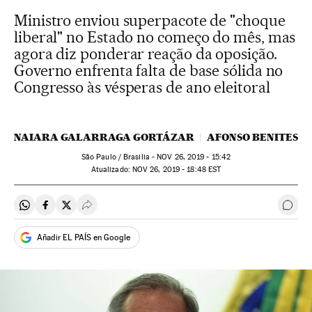
Ministro enviou superpacote de "choque
liberal" no Estado no começo do mês, mas
agora diz ponderar reação da oposição.
Governo enfrenta falta de base sólida no
Congresso às vésperas de ano eleitoral
NAIARA GALARRAGA GORTÁZAR
AFONSO BENITES
São Paulo / Brasilia -
NOV
26, 2019 - 15:42
atualizado:
NOV
26, 2019 - 18:48
EST
Compartir en Whatsapp
Compartir en Facebook
Compartir en Twitter
Desplegar Redes Sociales
Come
Añadir EL PAÍS en Google