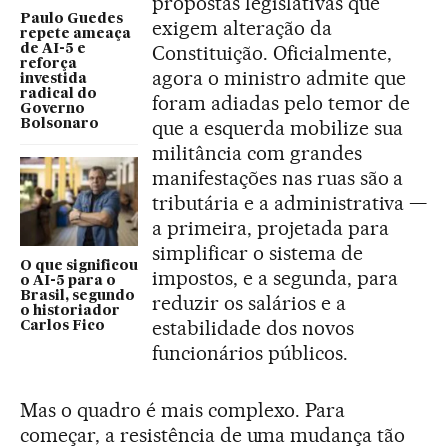
propostas legislativas que
Paulo Guedes
exigem alteração da
repete ameaça
Constituição. Oficialmente,
de AI-5 e
reforça
agora o ministro admite que
investida
radical do
foram adiadas pelo temor de
Governo
que a esquerda mobilize sua
Bolsonaro
militância com grandes
manifestações nas ruas são a
tributária e a administrativa —
a primeira, projetada para
simplificar o sistema de
O que significou
impostos, e a segunda, para
o AI-5 para o
Brasil, segundo
reduzir os salários e a
o historiador
estabilidade dos novos
Carlos Fico
funcionários públicos.
Mas o quadro é mais complexo. Para
começar, a resistência de uma mudança tão