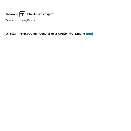
Governo Brasil
Brasil
Governo
América do Sul
América Latina
Administração Estado
América
Adere a
Mais informações
Administração pública
Política
aquí
Si está interesado en licenciar este contenido, pinche