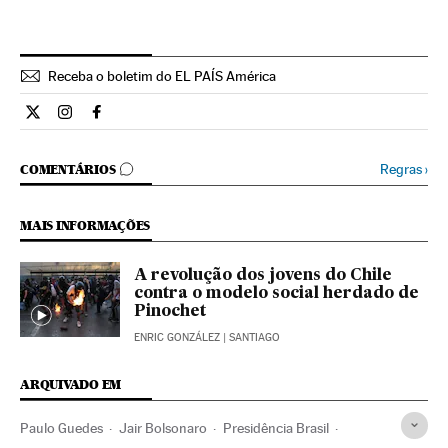
Receba o boletim do EL PAÍS América
Internacional El País Brasil en Twitter
Internacional El País Brasil en Instagram
Internacional El País Brasil en Facebook
COMENTÁRIOS
Regras
›
COMENTÁRIOS
MAIS INFORMAÇÕES
A revolução dos jovens do Chile
contra o modelo social herdado de
Pinochet
ENRIC GONZÁLEZ
| SANTIAGO
ARQUIVADO EM
Paulo Guedes
Jair Bolsonaro
Presidência Brasil