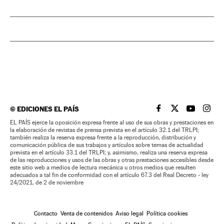
©
EDICIONES EL PAÍS
EL PAÍS BRASIL EN
EL PAÍS BRASI
EL PAÍS B
EL PA
EL PAÍS ejerce la oposición expresa frente al uso de sus obras y prestaciones en
la elaboración de revistas de prensa prevista en el artículo 32.1 del TRLPI;
también realiza la reserva expresa frente a la reproducción, distribución y
comunicación pública de sus trabajos y artículos sobre temas de actualidad
prevista en el artículo 33.1 del TRLPI; y, asimismo, realiza una reserva expresa
de las reproducciones y usos de las obras y otras prestaciones accesibles desde
este sitio web a medios de lectura mecánica u otros medios que resulten
adecuados a tal fin de conformidad con el artículo 67.3 del Real Decreto - ley
24/2021, de 2 de noviembre
Contacto
Venta de contenidos
Aviso legal
Política cookies