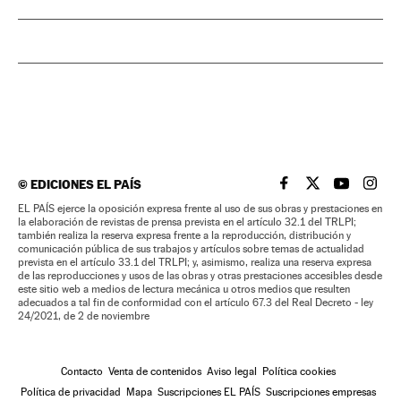
©
EDICIONES EL PAÍS
EL PAÍS BRASIL EN
EL PAÍS BRASI
EL PAÍS B
EL PA
EL PAÍS ejerce la oposición expresa frente al uso de sus obras y prestaciones en
la elaboración de revistas de prensa prevista en el artículo 32.1 del TRLPI;
también realiza la reserva expresa frente a la reproducción, distribución y
comunicación pública de sus trabajos y artículos sobre temas de actualidad
prevista en el artículo 33.1 del TRLPI; y, asimismo, realiza una reserva expresa
de las reproducciones y usos de las obras y otras prestaciones accesibles desde
este sitio web a medios de lectura mecánica u otros medios que resulten
adecuados a tal fin de conformidad con el artículo 67.3 del Real Decreto - ley
24/2021, de 2 de noviembre
Contacto
Venta de contenidos
Aviso legal
Política cookies
Política de privacidad
Mapa
Suscripciones EL PAÍS
Suscripciones empresas