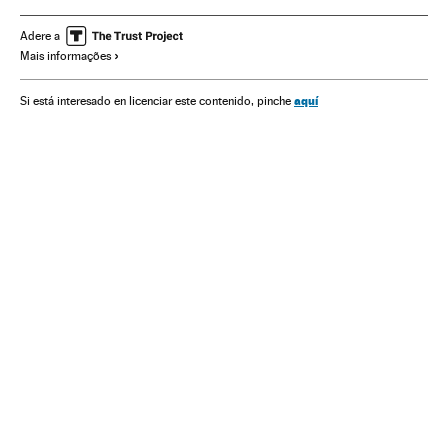
América
Política
Luis Lacalle Pou
Adere a
Mais informações
aquí
Si está interesado en licenciar este contenido, pinche