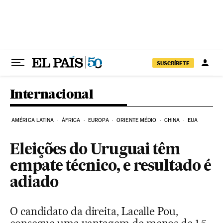
Pular para o conteúdo
SUSCRÍBETE
Internacional
AMÉRICA LATINA
ÁFRICA
EUROPA
ORIENTE MÉDIO
CHINA
EUA
Eleições do Uruguai têm
empate técnico, e resultado é
adiado
O candidato da direita, Lacalle Pou,