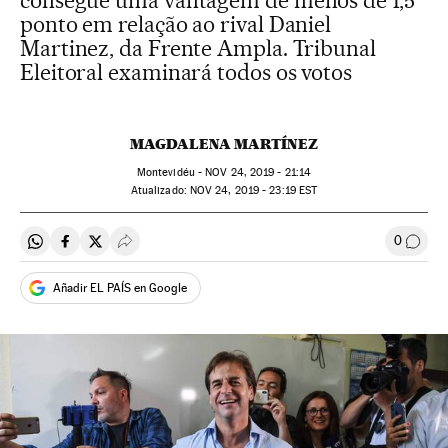
consegue uma vantagem de menos de 1,5
ponto em relação ao rival Daniel
Martinez, da Frente Ampla. Tribunal
Eleitoral examinará todos os votos
MAGDALENA MARTÍNEZ
Montevidéu -
NOV
24, 2019 - 21:14
atualizado:
NOV
24, 2019 - 23:19
EST
0
Compartir en Whatsapp
Compartir en Facebook
Compartir en Twitter
Desplegar Redes Sociales
Comen
Añadir EL PAÍS en Google