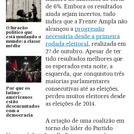
de 6%. Embora os resultados
ainda sejam incertos, tudo
indica que a Frente Ampla não
alcançou a
progressão
O furacão
político que
necessária desde a primeira
está mudando o
mundo: a classe
rodada eleitoral
, realizada em
média
27 de outubro. Apesar de ter
tido resultados melhores que
os esperados esta noite, a
esquerda, que conquistou três
maiorias parlamentares
consecutivas até as eleições,
Por que os
latino-
perdeu muitos eleitores desde
americanos
estão
as eleições de 2014.
desencantados
com a
democracia
A criação de uma coalizão em
torno do líder do Partido