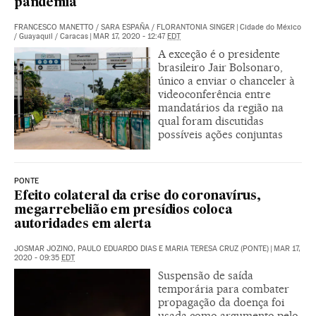
pandemia
FRANCESCO MANETTO
/
SARA ESPAÑA
/
FLORANTONIA SINGER
|
Cidade do México
/ Guayaquil / Caracas
|
MAR 17, 2020 - 12:47
EDT
A exceção é o presidente
brasileiro Jair Bolsonaro,
único a enviar o chanceler à
videoconferência entre
mandatários da região na
qual foram discutidas
possíveis ações conjuntas
PONTE
Efeito colateral da crise do coronavírus,
megarrebelião em presídios coloca
autoridades em alerta
JOSMAR JOZINO, PAULO EDUARDO DIAS E MARIA TERESA CRUZ (PONTE)
|
MAR 17,
2020 - 09:35
EDT
Suspensão de saída
temporária para combater
propagação da doença foi
usada como argumento pelo