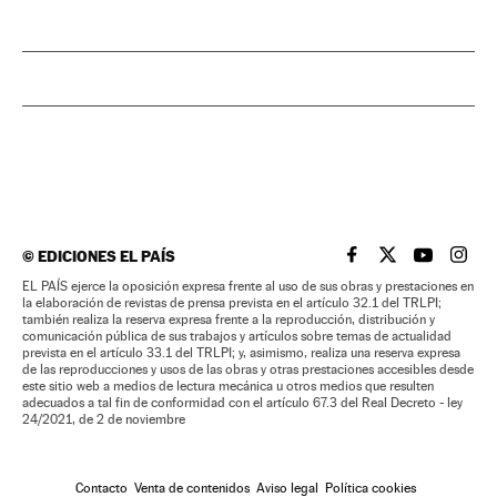
©
EDICIONES EL PAÍS
EL PAÍS BRASIL EN
EL PAÍS BRASI
EL PAÍS B
EL PA
EL PAÍS ejerce la oposición expresa frente al uso de sus obras y prestaciones en
la elaboración de revistas de prensa prevista en el artículo 32.1 del TRLPI;
también realiza la reserva expresa frente a la reproducción, distribución y
comunicación pública de sus trabajos y artículos sobre temas de actualidad
prevista en el artículo 33.1 del TRLPI; y, asimismo, realiza una reserva expresa
de las reproducciones y usos de las obras y otras prestaciones accesibles desde
este sitio web a medios de lectura mecánica u otros medios que resulten
adecuados a tal fin de conformidad con el artículo 67.3 del Real Decreto - ley
24/2021, de 2 de noviembre
Contacto
Venta de contenidos
Aviso legal
Política cookies