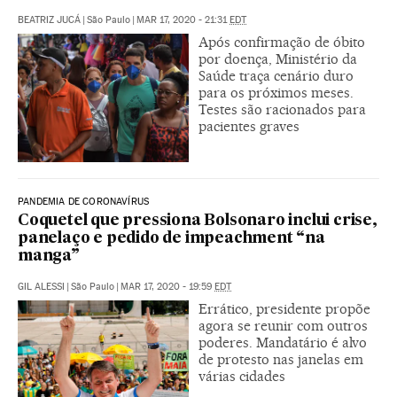
BEATRIZ JUCÁ
|
São Paulo
|
MAR 17, 2020 - 21:31
EDT
Após confirmação de óbito
por doença, Ministério da
Saúde traça cenário duro
para os próximos meses.
Testes são racionados para
pacientes graves
PANDEMIA DE CORONAVÍRUS
Coquetel que pressiona Bolsonaro inclui crise,
panelaço e pedido de impeachment “na
manga”
GIL ALESSI
|
São Paulo
|
MAR 17, 2020 - 19:59
EDT
Errático, presidente propõe
agora se reunir com outros
poderes. Mandatário é alvo
de protesto nas janelas em
várias cidades