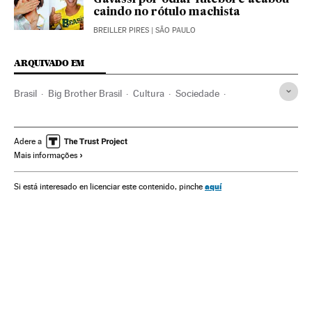
caindo no rótulo machista
BREILLER PIRES
| SÃO PAULO
ARQUIVADO EM
Brasil
Big Brother Brasil
Cultura
Sociedade
Feminismo
Racismo
Televisão
TV Globo
Reality show
Coronavirus
Coronavirus de Wuhan
Adere a
Mais informações
Coronavirus Covid-19
aquí
Si está interesado en licenciar este contenido, pinche