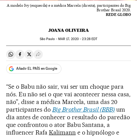
A modelo Ivy (esquerda) e a médica Marcela (direita), participantes do Big
Brother Brasil 2020.
REDE GLOBO
JOANA OLIVEIRA
São Paulo -
MAR
17, 2020 - 23:28
EDT
Compartir en Whatsapp
Compartir en Facebook
Compartir en Twitter
Desplegar Redes Sociales
Añadir EL PAÍS en Google
“Se o Babu não sair, vai ser um choque para
nós. Eu não sei o que vai acontecer nessa casa,
não”, disse a médica Marcela, uma das 20
participantes do
Big Brother Brasil (BBB)
um
dia antes de conhecer o resultado do paredão
que confrontou o ator Babu Santana, a
influencer Rafa
Kalimann
e o hipnólogo e