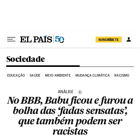
Pular para o conteúdo
SUSCRÍBETE
Sociedade
EDUCAÇÃO
SAÚDE
MEIO AMBIENTE
MUDANÇA CLIMÁTICA
RACISMO
ANÁLISE
i
No BBB, Babu ficou e furou a
bolha das ‘fadas sensatas’,
que também podem ser
racistas