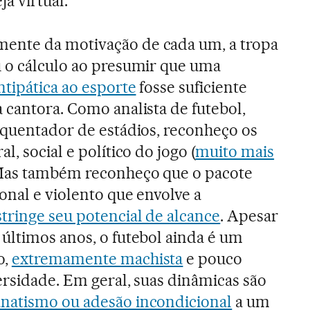
a virtual.
ente da motivação de cada um, a tropa
u o cálculo ao presumir que uma
tipática ao esporte
fosse suficiente
 cantora. Como analista de futebol,
equentador de estádios, reconheço os
l, social e político do jogo (
muito mais
 Mas também reconheço que o pacote
onal e violento que envolve a
stringe seu potencial de alcance
. Apesar
últimos anos, o futebol ainda é um
o,
extremamente machista
e pouco
ersidade. Em geral, suas dinâmicas são
anatismo ou adesão incondicional
a um