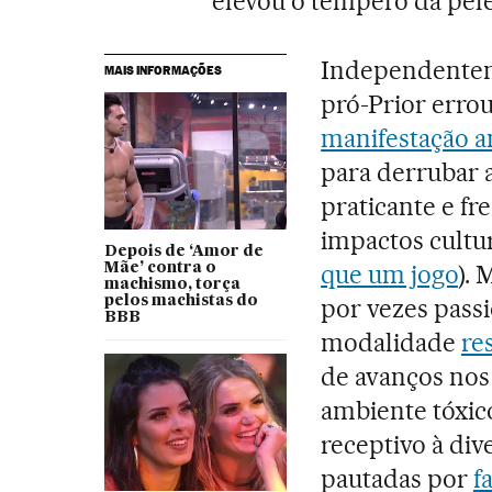
elevou o tempero da pelej
Independentem
MAIS INFORMAÇÕES
pró-Prior erro
manifestação an
para derrubar a
praticante e fr
impactos cultura
Depois de ‘Amor de
que um jogo
).
Mãe’ contra o
machismo, torça
pelos machistas do
por vezes passi
BBB
modalidade
re
de avanços nos 
ambiente tóxic
receptivo à div
pautadas por
f