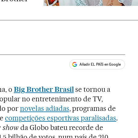
Añadir EL PAÍS en Google
ales
a, o
Big Brother Brasil
se tornou a
popular no entretenimento de TV,
do por
novelas adiadas
, programas de
 e
competições esportivas paralisadas
.
ty show
da Globo bateu recorde de
,5 bilhão de votos, num país de 210