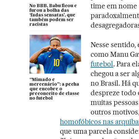
time em nome d
No BBB, Babu ficou e
furou a bolha das
paradoxalmente
‘fadas sensatas’, que
também podem ser
desagregadoras
racistas
Nesse sentido,
como Manu Gav
futebol
. Para e
chegou a ser a
“Mimado e
no Brasil. Há q
mercenário”: a pecha
que encobre o
despreze todo 
preconceito de classe
no futebol
muitas pessoas
outros motivos
homofóbicos nas arquib
que uma parcela consider