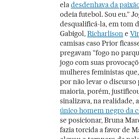
ela
desdenhava da paixão
odeia futebol. Sou eu.” J
desqualificá-la, em tom d
Gabigol,
Richarlison
e
Vi
camisas caso Prior ficass
pregavam “fogo no parqui
jogo com suas provocaçõ
mulheres feministas que
por não levar o discurso 
maioria, porém, justific
sinalizava, na realidade,
único homem negro da c
se posicionar, Bruna Mar
fazia torcida a favor de M