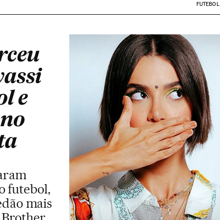
FUTEBOL
rceu
assi
l e
 no
ta
taram
o futebol,
edão mais
 Brother