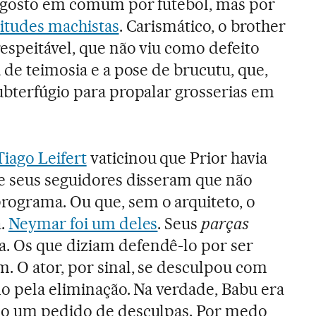
o gosto em comum por futebol, mas por
titudes machistas
. Carismático, o brother
espeitável, que não viu como defeito
 de teimosia e a pose de brucutu, que,
ubterfúgio para propalar grosserias em
iago Leifert
vaticinou que Prior havia
e seus seguidores disseram que não
ograma. Ou que, sem o arquiteto, o
a.
Neymar foi um deles
. Seus
parças
 Os que diziam defendê-lo por ser
. O ator, por sinal, se desculpou com
do pela eliminação. Na verdade, Babu era
do um pedido de desculpas. Por medo