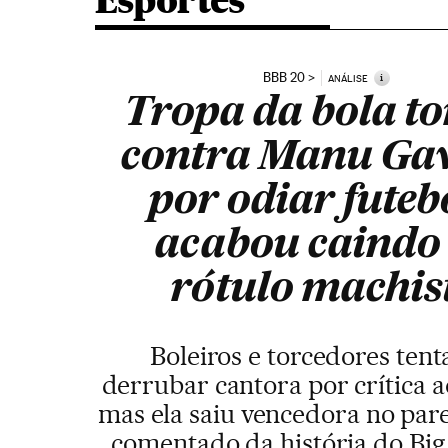
Esportes
BBB 20
i
ANÁLISE
Tropa da bola to
contra Manu Gav
por odiar futebo
acabou caindo
rótulo machis
Boleiros e torcedores ten
derrubar cantora por crítica a
mas ela saiu vencedora no par
comentado da história do Big