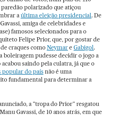
 paredão polarizado que atiçou
embrar a
última eleição presidencial
. De
Gavassi, amiga de celebridades e
uase) famosos selecionados para o
uiteto Felipe Prior, que, por gostar de
da de craques como
Neymar
e
Gabigol
.
 boleiragem pudesse decidir o jogo a
o acabou saindo pela culatra, já que o
 popular do país
não é uma
to fundamental para determinar a
anunciado, a “tropa do Prior” resgatou
Manu Gavassi, de 10 anos atrás, em que