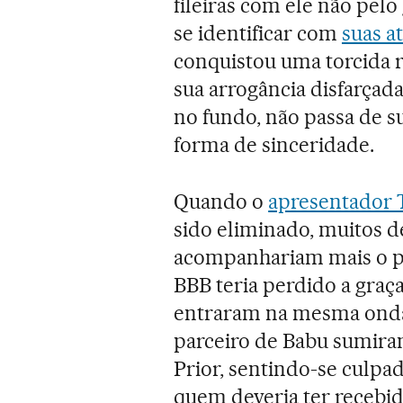
fileiras com ele não pel
se identificar com
suas a
conquistou uma torcida r
sua arrogância disfarçada
no fundo, não passa de s
forma de sinceridade.
Quando o
apresentador T
sido eliminado, muitos d
acompanhariam mais o pr
BBB teria perdido a graç
entraram na mesma onda.
parceiro de Babu sumiram
Prior, sentindo-se culpa
quem deveria ter recebi