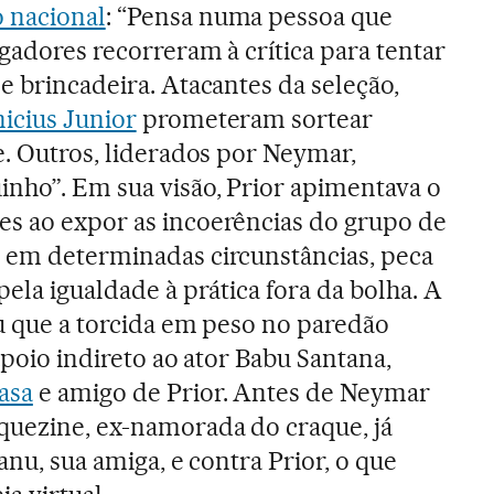
 nacional
: “Pensa numa pessoa que
ogadores recorreram à crítica para tentar
e brincadeira. Atacantes da seleção,
nicius Junior
prometeram sortear
e. Outros, liderados por Neymar,
nho”. Em sua visão, Prior apimentava o
es ao expor as incoerências do grupo de
, em determinadas circunstâncias, peca
pela igualdade à prática fora da bolha. A
ou que a torcida em peso no paredão
 apoio indireto ao ator Babu Santana,
asa
e amigo de Prior. Antes de Neymar
quezine, ex-namorada do craque, já
anu, sua amiga, e contra Prior, o que