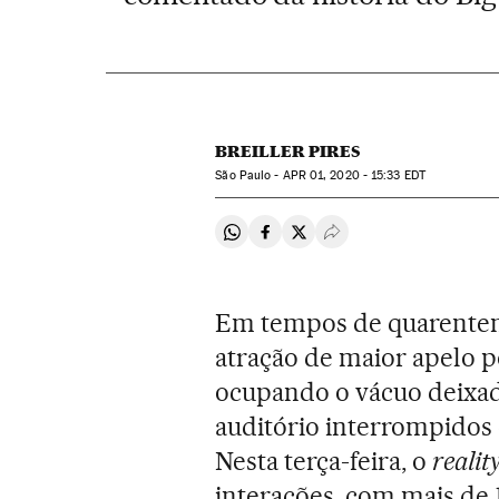
BREILLER PIRES
São Paulo -
APR
01, 2020 - 15:33
EDT
Compartir en Whatsapp
Compartir en Facebook
Compartir en Twitter
Desplegar Redes Soci
Em tempos de quarenten
atração de maior apelo 
ocupando o vácuo deixa
auditório interrompidos
Nesta terça-feira, o
reali
interações, com mais de 1