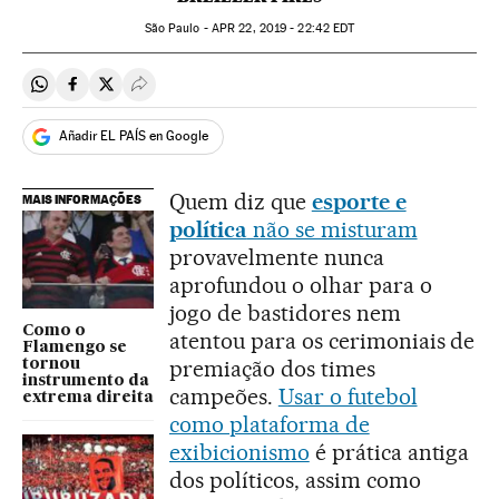
São Paulo -
APR
22, 2019 - 22:42
EDT
Compartir en Whatsapp
Compartir en Facebook
Compartir en Twitter
Desplegar Redes Sociales
Añadir EL PAÍS en Google
Quem diz que
esporte e
MAIS INFORMAÇÕES
política
não se misturam
provavelmente nunca
aprofundou o olhar para o
jogo de bastidores nem
Como o
atentou para os cerimoniais de
Flamengo se
premiação dos times
tornou
instrumento da
campeões.
Usar o futebol
extrema direita
como plataforma de
exibicionismo
é prática antiga
dos políticos, assim como