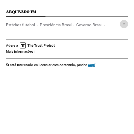
ARQUIVADO EM
Estádios futebol
Presidência Brasil
Governo Brasil
Futebol
Brasil
Times esportes
Instalações esportivas
Governo
América do Sul
América Latina
Adere a
Mais informações
Major Olimpio
Administração Estado
Esportes
América
Administração pública
Política
Wilson Witzel
aquí
Si está interesado en licenciar este contenido, pinche
Corinthians
Palmeiras
Arena Corinthians
Opinião
Jair Bolsonaro
Presidente Brasil
Flamengo