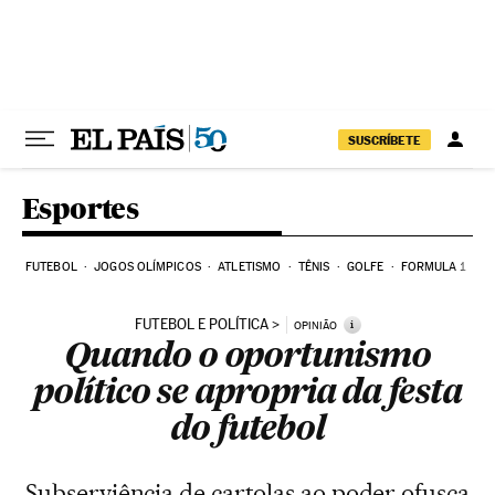
Pular para o conteúdo
SUSCRÍBETE
Esportes
FUTEBOL
JOGOS OLÍMPICOS
ATLETISMO
TÊNIS
GOLFE
FORMULA 1
FUTEBOL E POLÍTICA
i
OPINIÃO
Quando o oportunismo
político se apropria da festa
do futebol
Subserviência de cartolas ao poder ofusca