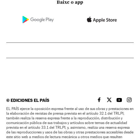
Baixe o app
©
EDICIONES EL PAÍS
EL PAÍS BRASIL EN
EL PAÍS BRASI
EL PAÍS B
EL PA
EL PAÍS ejerce la oposición expresa frente al uso de sus obras y prestaciones en
la elaboración de revistas de prensa prevista en el artículo 32.1 del TRLPI;
también realiza la reserva expresa frente a la reproducción, distribución y
comunicación pública de sus trabajos y artículos sobre temas de actualidad
prevista en el artículo 33.1 del TRLPI; y, asimismo, realiza una reserva expresa
de las reproducciones y usos de las obras y otras prestaciones accesibles desde
este sitio web a medios de lectura mecánica u otros medios que resulten