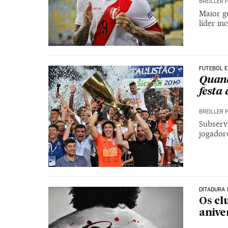
BREILLER 
Maior g
líder in
FUTEBOL E
Quand
festa 
BREILLER 
Subserv
jogadore
DITADURA 
Os cl
anive