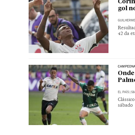
Corin
gol n
GUILHERME
Resultad
42 da et
CAMPEONA
Onde 
Palme
EL PAÍS
|
Sã
Clássico
sábado