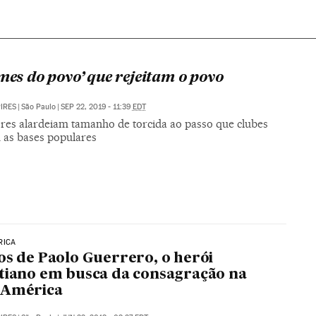
imes do povo’ que rejeitam o povo
PIRES
|
São Paulo
|
SEP 22, 2019 - 11:39
EDT
res alardeiam tamanho de torcida ao passo que clubes
 as bases populares
RICA
os de Paolo Guerrero, o herói
tiano em busca da consagração na
 América