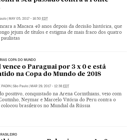
a
aulo
|
MAY 05, 2017 - 16:50
EDT
ncara a Macaca 40 anos depois da decisão histórica, que
ongo jejum de títulos e estigma de mais fraco dos quatro
paulistas
ÓRIAS COPA DO MUNDO
l vence o Paraguai por 3 x 0 e está
tido na Copa do Mundo de 2018
 PADIN
|
São Paulo
|
MAR 29, 2017 - 12:38
EDT
do positivo, conquistado na Arena Corinthians, veio com
 Coutinho, Neymar e Marcelo Vitória do Peru contra o
 colocou brasileiros no Mundial da Rússia
RASILEIRO