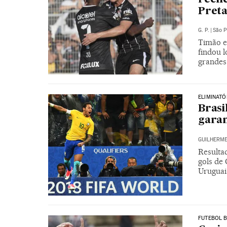
Pret
G. P.
|
São P
Timão e
findou l
grandes 
ELIMINAT
Brasi
garan
GUILHERME
Resulta
gols de
Uruguai
FUTEBOL B