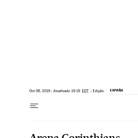
Pular para o conteúdo
ESPAÑA
Oct 08, 2019
|
Atualizado 19:19
EDT
|
Edição:
Arena Corinthians