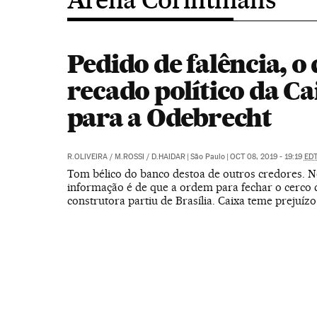
Pedido de falência, o
recado político da Ca
para a Odebrecht
R.OLIVEIRA
/
M.ROSSI
/
D.HAIDAR
|
São Paulo
|
OCT 08, 2019 - 19:19
ED
Tom bélico do banco destoa de outros credores. No
informação é de que a ordem para fechar o cerco 
construtora partiu de Brasília. Caixa teme prejuíz