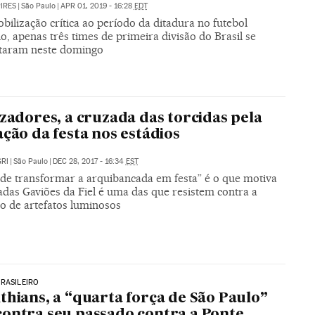
PIRES
|
São Paulo
|
APR 01, 2019 - 16:28
EDT
ilização crítica ao período da ditadura no futebol
o, apenas três times de primeira divisão do Brasil se
taram neste domingo
izadores, a cruzada das torcidas pela
ação da festa nos estádios
RI
|
São Paulo
|
DEC 28, 2017 - 16:34
EST
 de transformar a arquibancada em festa” é o que motiva
adas Gaviões da Fiel é uma das que resistem contra a
ão de artefatos luminosos
RASILEIRO
thians, a “quarta força de São Paulo”
ontra seu passado contra a Ponte