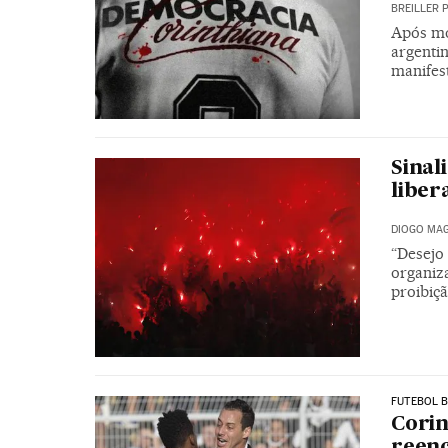
BREILLER 
Após mob
argentin
manifes
Sinal
liber
DIOGO MAG
“Desejo
organiz
proibiç
FUTEBOL B
Corin
reenc