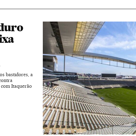
 duro
ixa
T
s bastidores, a
contra
o com Itaquerão