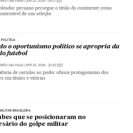
PIRES
|
São Paulo
|
JUN 22, 2019 - 09:27
EDT
oleador peruano persegue o título do continente como
contestável de sua seleção
 POLÍTICA
o o oportunismo político se apropria da
do futebol
PIRES
|
São Paulo
|
APR 22, 2019 - 22:42
EDT
iência de cartolas ao poder ofusca protagonismo dos
s em títulos e vitórias
MILITAR BRASILEIRA
ubes que se posicionaram no
rsário do golpe militar