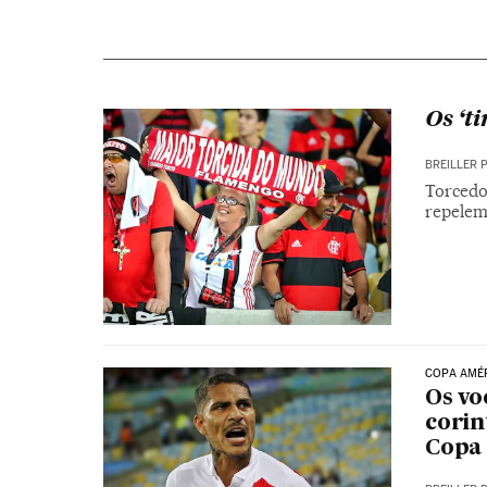
Os ‘t
BREILLER 
Torcedo
repelem
COPA AMÉ
Os vo
corin
Copa