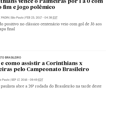
thians vence o Palmeiras por 1 a 0 com
o fim e jogo polêmico
 PADIN
|
São Paulo
|
FEB 23, 2017 - 04:38
EST
o positivo no clássico centenário veio com gol de Jô aos
apa final
TO BRASILEIRO
e como assistir a Corinthians x
iras pelo Campeonato Brasileiro
o Paulo
|
SEP 17, 2016 - 09:49
EDT
 paulista abre a 26ª rodada do Brasileirão na tarde deste