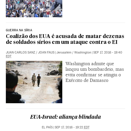
GUERRA NA SÍRIA
Coalizão dos EUA é acusada de matar dezenas
de soldados sírios em um ataque contra o EI
JUAN CARLOS SANZ
/
JOAN FAUS
|
Jerusalém / Washington
|
SEP 17, 2016 - 19:40
EDT
Washington admite que
lançou um bombardeio, mas
evita confirmar se atingiu o
Exército de Damasco
EUA-Israel: aliança blindada
EL PAÍS
|
SEP 17, 2016 - 19:22
EDT