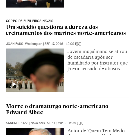
CORPO DE FUZILEIROS NAVAIS
Um suicídio questiona a dureza dos
treinamentos dos marines norte-americanos
JOAN FAUS
|
Washington
|
SEP 17, 2016 - 12:09
EDT
Jovem muçulmano se atirou
de escadaria após ser
humilhado por instrutor que
já era acusado de abusos
Morre o dramaturgo norte-americano
Edward Albee
SANDRO POZZI
|
Nova York
|
SEP 17, 2016 - 11:39
EDT
Autor de ‘Quem Tem Medo