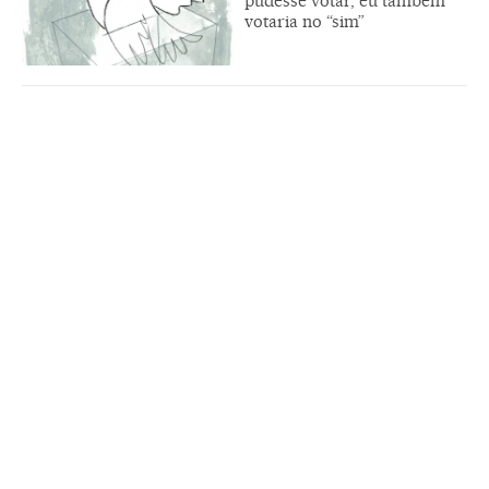
pudesse votar, eu também
votaria no “sim”