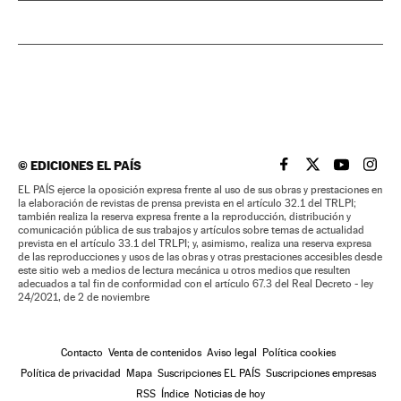
©
EDICIONES EL PAÍS
EL PAÍS BRASIL EN
EL PAÍS BRASI
EL PAÍS B
EL PA
EL PAÍS ejerce la oposición expresa frente al uso de sus obras y prestaciones en
la elaboración de revistas de prensa prevista en el artículo 32.1 del TRLPI;
también realiza la reserva expresa frente a la reproducción, distribución y
comunicación pública de sus trabajos y artículos sobre temas de actualidad
prevista en el artículo 33.1 del TRLPI; y, asimismo, realiza una reserva expresa
de las reproducciones y usos de las obras y otras prestaciones accesibles desde
este sitio web a medios de lectura mecánica u otros medios que resulten
adecuados a tal fin de conformidad con el artículo 67.3 del Real Decreto - ley
24/2021, de 2 de noviembre
Contacto
Venta de contenidos
Aviso legal
Política cookies
Política de privacidad
Mapa
Suscripciones EL PAÍS
Suscripciones empresas
RSS
Índice
Noticias de hoy