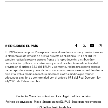
©
EDICIONES EL PAÍS
EL PAÍS BRASIL EN
EL PAÍS BRASI
EL PAÍS B
EL PA
EL PAÍS ejerce la oposición expresa frente al uso de sus obras y prestaciones en
la elaboración de revistas de prensa prevista en el artículo 32.1 del TRLPI;
también realiza la reserva expresa frente a la reproducción, distribución y
comunicación pública de sus trabajos y artículos sobre temas de actualidad
prevista en el artículo 33.1 del TRLPI; y, asimismo, realiza una reserva expresa
de las reproducciones y usos de las obras y otras prestaciones accesibles desde
este sitio web a medios de lectura mecánica u otros medios que resulten
adecuados a tal fin de conformidad con el artículo 67.3 del Real Decreto - ley
24/2021, de 2 de noviembre
Contacto
Venta de contenidos
Aviso legal
Política cookies
Política de privacidad
Mapa
Suscripciones EL PAÍS
Suscripciones empresas
RSS
Índice
Noticias de hoy