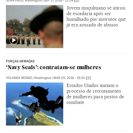
JOAN FAUS
|
Washington
|
SEP 17, 2016 - 12:09
EDT
Jovem muçulmano se atirou
de escadaria após ser
humilhado por instrutor que
já era acusado de abusos
FORÇAS ARMADAS
‘Navy Seals’: contratam-se mulheres
YOLANDA MONGE
|
Washington
|
MAR 05, 2016 - 15:24
EST
Estados Unidos iniciam o
processo de recrutamento
de mulheres para postos de
combate