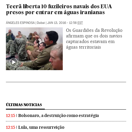
Teerã liberta 10 fuzileiros navais dos EUA
presos por entrar em águas iranianas
ÁNGELES ESPINOSA
|
Dubai
|
JAN 13, 2016 - 12:58
EST
Os Guardiões da Revolução
afirmam que os dois navios
capturados estavam em
águas territoriais
ÚLTIMAS NOTICIAS
Bolsonaro, a destruição como estratégia
12:15
Lula, uma ressurreição
12:15