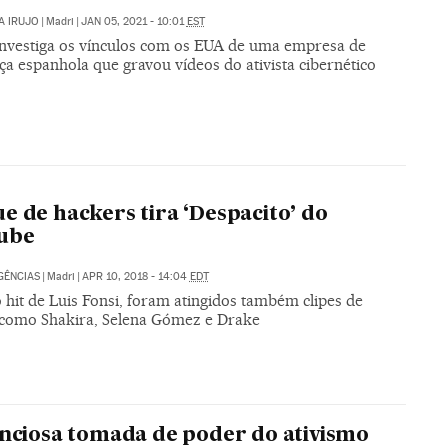
A IRUJO
|
Madri
|
JAN 05, 2021 - 10:01
EST
 investiga os vínculos com os EUA de uma empresa de
a espanhola que gravou vídeos do ativista cibernético
e de hackers tira ‘Despacito’ do
ube
GÊNCIAS
|
Madri
|
APR 10, 2018 - 14:04
EDT
hit de Luis Fonsi, foram atingidos também clipes de
s como Shakira, Selena Gómez e Drake
enciosa tomada de poder do ativismo