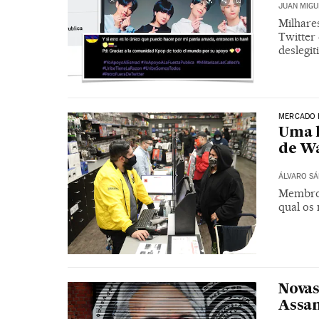
JUAN MIGU
Milhare
Twitter
deslegi
MERCADO 
Uma l
de Wa
ÁLVARO S
Membros
qual os
Novas
Assan