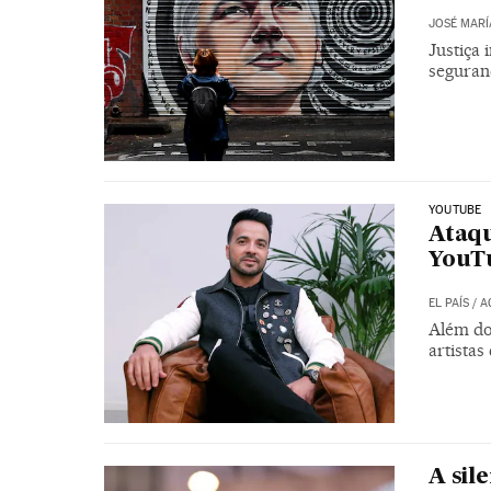
JOSÉ MARÍ
Justiça
seguranç
YOUTUBE
Ataqu
YouT
EL PAÍS
/
A
Além do 
artista
A sil