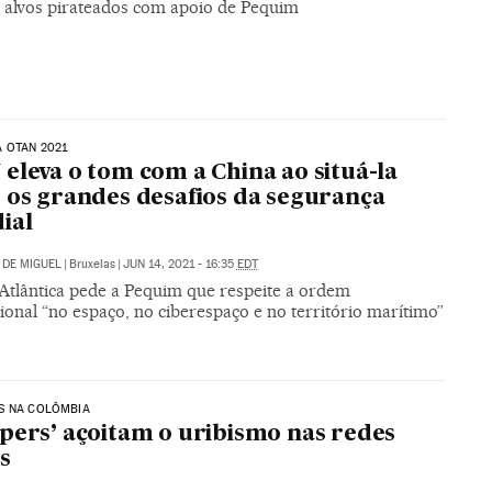
s alvos pirateados com apoio de Pequim
 OTAN 2021
eleva o tom com a China ao situá-la
 os grandes desafios da segurança
ial
DE MIGUEL
|
Bruxelas
|
JUN 14, 2021 - 16:35
EDT
 Atlântica pede a Pequim que respeite a ordem
ional “no espaço, no ciberespaço e no território marítimo”
S NA COLÔMBIA
pers’ açoitam o uribismo nas redes
is