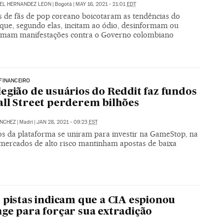
EL HERNANDEZ LEON
|
Bogotá
|
MAY 16, 2021 - 21:01
EDT
s de fãs de pop coreano boicotaram as tendências do
 que, segundo elas, incitam ao ódio, desinformam ou
timam manifestações contra o Governo colombiano
FINANCEIRO
egião de usuários do Reddit faz fundos
ll Street perderem bilhões
ÁNCHEZ
|
Madri
|
JAN 28, 2021 - 09:23
EST
 da plataforma se uniram para investir na GameStop, na
 mercados de alto risco mantinham apostas de baixa
 pistas indicam que a CIA espionou
ge para forçar sua extradição