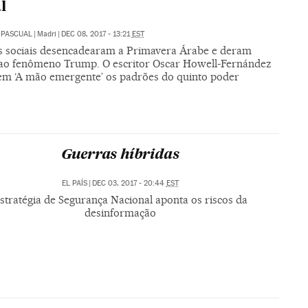
l
 PASCUAL
|
Madri
|
DEC 08, 2017 - 13:21
EST
s sociais desencadearam a Primavera Árabe e deram
ao fenômeno Trump. O escritor Oscar Howell-Fernández
 em ‘A mão emergente’ os padrões do quinto poder
Guerras híbridas
EL PAÍS
|
DEC 03, 2017 - 20:44
EST
stratégia de Segurança Nacional aponta os riscos da
desinformação