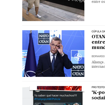
entre o
CÚPULA DA
OTAN 
entre
mund
BERNARDO 
Aliança
internac
PROTESTO
‘K-po
socia