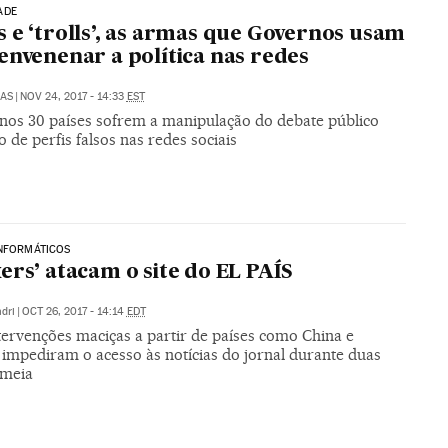
ADE
 e ‘trolls’, as armas que Governos usam
envenenar a política nas redes
LAS
|
NOV 24, 2017 - 14:33
EST
nos 30 países sofrem a manipulação do debate público
 de perfis falsos nas redes sociais
INFORMÁTICOS
ers’ atacam o site do EL PAÍS
dri
|
OCT 26, 2017 - 14:14
EDT
tervenções maciças a partir de países como China e
 impediram o acesso às notícias do jornal durante duas
 meia