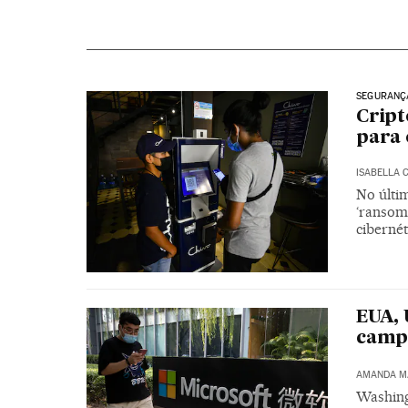
SEGURANÇ
Cript
para 
ISABELLA 
No últi
‘ransom
cibernét
EUA, 
campa
AMANDA M
Washing