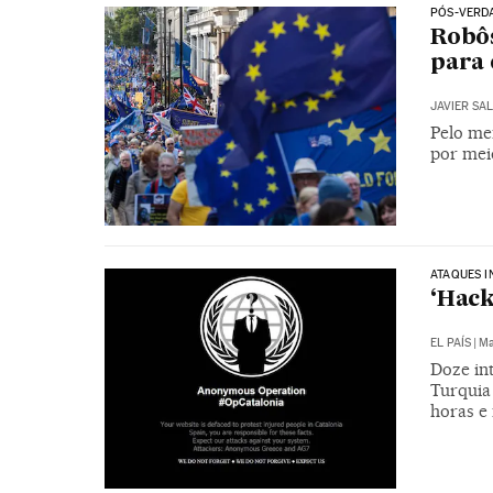
PÓS-VERD
Robôs
para 
JAVIER SA
Pelo me
por meio
ATAQUES 
‘Hack
EL PAÍS
|
Ma
Doze in
Turquia
horas e