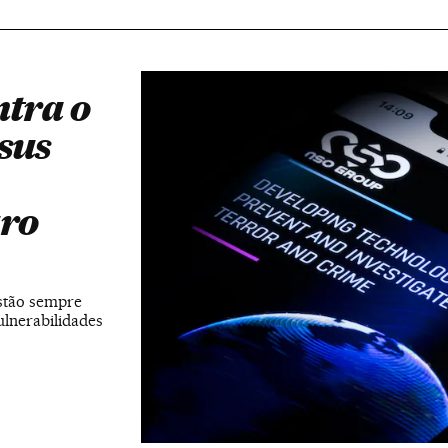
tra o
sus
uro
stão sempre
ulnerabilidades