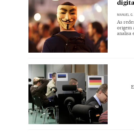
digita
MANUEL G.
As rede
origem 
analisa
E