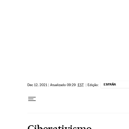
Pular para o conteúdo
ESPAÑA
Dec 12, 2021
|
Atualizado 09:29
EST
|
Edição:
Ciberativismo