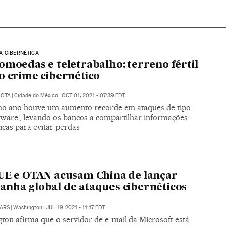
A CIBERNÉTICA
omoedas e teletrabalho: terreno fértil
o crime cibernético
COTA
|
Cidade do México
|
OCT 01, 2021 - 07:39
EDT
mo ano houve um aumento recorde em ataques de tipo
ware’, levando os bancos a compartilhar informações
icas para evitar perdas
UE e OTAN acusam China de lançar
nha global de ataques cibernéticos
ARS
|
Washington
|
JUL 19, 2021 - 11:17
EDT
ton afirma que o servidor de e-mail da Microsoft está