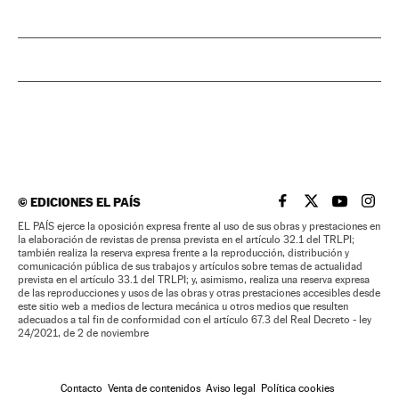
©
EDICIONES EL PAÍS
EL PAÍS BRASIL EN
EL PAÍS BRASI
EL PAÍS B
EL PA
EL PAÍS ejerce la oposición expresa frente al uso de sus obras y prestaciones en
la elaboración de revistas de prensa prevista en el artículo 32.1 del TRLPI;
también realiza la reserva expresa frente a la reproducción, distribución y
comunicación pública de sus trabajos y artículos sobre temas de actualidad
prevista en el artículo 33.1 del TRLPI; y, asimismo, realiza una reserva expresa
de las reproducciones y usos de las obras y otras prestaciones accesibles desde
este sitio web a medios de lectura mecánica u otros medios que resulten
adecuados a tal fin de conformidad con el artículo 67.3 del Real Decreto - ley
24/2021, de 2 de noviembre
Contacto
Venta de contenidos
Aviso legal
Política cookies