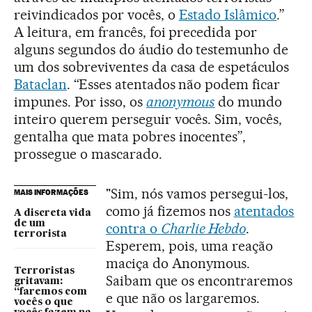
reivindicados por vocês, o
Estado Islâmico
.”
A leitura, em francês, foi precedida por
alguns segundos do áudio do testemunho de
um dos sobreviventes da casa de espetáculos
Bataclan
. “Esses atentados não podem ficar
impunes. Por isso, os
anonymous
do mundo
inteiro querem perseguir vocês. Sim, vocês,
gentalha que mata pobres inocentes”,
prossegue o mascarado.
"Sim, nós vamos persegui-los,
MAIS INFORMAÇÕES
como já fizemos nos
atentados
A discreta vida
de um
contra o
Charlie Hebdo
.
terrorista
Esperem, pois, uma reação
maciça do Anonymous.
Terroristas
Saibam que os encontraremos
gritavam:
“faremos com
e que não os largaremos.
vocês o que