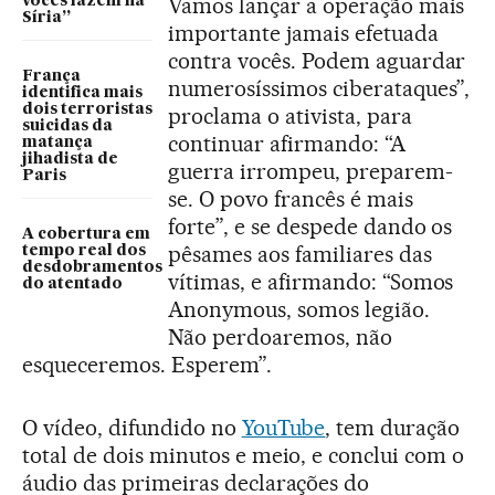
Vamos lançar a operação mais
vocês fazem na
Síria”
importante jamais efetuada
contra vocês. Podem aguardar
França
numerosíssimos ciberataques”,
identifica mais
dois terroristas
proclama o ativista, para
suicidas da
continuar afirmando: “A
matança
jihadista de
guerra irrompeu, preparem-
Paris
se. O povo francês é mais
forte”, e se despede dando os
A cobertura em
pêsames aos familiares das
tempo real dos
desdobramentos
vítimas, e afirmando: “Somos
do atentado
Anonymous, somos legião.
Não perdoaremos, não
esqueceremos. Esperem”.
O vídeo, difundido no
YouTube
, tem duração
total de dois minutos e meio, e conclui com o
áudio das primeiras declarações do