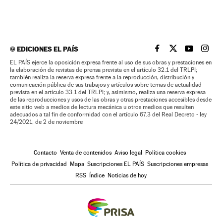
©
EDICIONES EL PAÍS
EL PAÍS BRASIL EN
EL PAÍS BRASI
EL PAÍS B
EL PA
EL PAÍS ejerce la oposición expresa frente al uso de sus obras y prestaciones en
la elaboración de revistas de prensa prevista en el artículo 32.1 del TRLPI;
también realiza la reserva expresa frente a la reproducción, distribución y
comunicación pública de sus trabajos y artículos sobre temas de actualidad
prevista en el artículo 33.1 del TRLPI; y, asimismo, realiza una reserva expresa
de las reproducciones y usos de las obras y otras prestaciones accesibles desde
este sitio web a medios de lectura mecánica u otros medios que resulten
adecuados a tal fin de conformidad con el artículo 67.3 del Real Decreto - ley
24/2021, de 2 de noviembre
Contacto
Venta de contenidos
Aviso legal
Política cookies
Política de privacidad
Mapa
Suscripciones EL PAÍS
Suscripciones empresas
RSS
Índice
Noticias de hoy