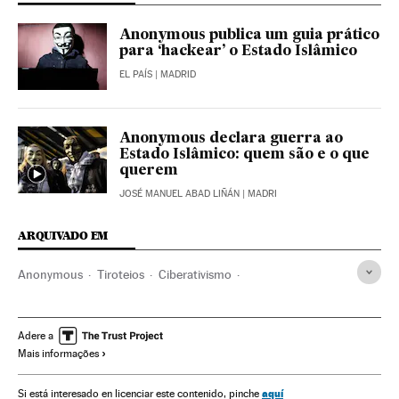
Anonymous publica um guia prático
para ‘hackear’ o Estado Islâmico
EL PAÍS
| MADRID
Anonymous declara guerra ao
Estado Islâmico: quem são e o que
querem
JOSÉ MANUEL ABAD LIÑÁN
| MADRI
ARQUIVADO EM
Anonymous
Tiroteios
Ciberativismo
Atentado Paris 13 N
Ativismo
Incidentes
Atentados mortais
Bataclan
Estado Islâmico
Paris
Adere a
Mais informações
Conflito Sunitas e Xiitas
Atentados terroristas
terrorismo islâmico
Jihadismo
Islã
Europa Ocidental
aquí
Si está interesado en licenciar este contenido, pinche