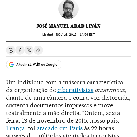
JOSÉ MANUEL ABAD LIÑÁN
Madrid -
NOV
16, 2015 - 14:56
EST
Compartir en Whatsapp
Compartir en Facebook
Compartir en Twitter
Desplegar Redes Sociales
Añadir EL PAÍS en Google
Um indivíduo com a máscara característica
da organização de
ciberativistas
anonymous
,
diante de uma câmera e com a voz distorcida,
sustenta documentos impressos e move
teatralmente a mão direita. “Ontem, sexta-
feira, 13 de novembro de 2015, nosso país,
França
, foi
atacado em Paris
às 22 horas
através de múltiplos atentados terroristas