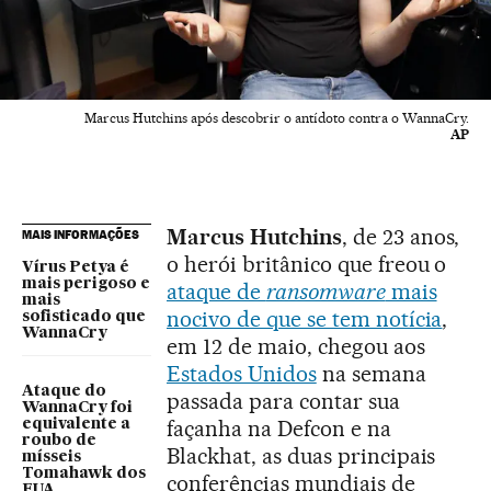
Marcus Hutchins após descobrir o antídoto contra o WannaCry.
AP
Marcus Hutchins
, de 23 anos,
MAIS INFORMAÇÕES
o herói britânico que freou o
Vírus Petya é
mais perigoso e
ataque de
ransomware
mais
mais
nocivo de que se tem notícia
,
sofisticado que
WannaCry
em 12 de maio, chegou aos
Estados Unidos
na semana
Ataque do
passada para contar sua
WannaCry foi
façanha na Defcon e na
equivalente a
roubo de
Blackhat, as duas principais
mísseis
Tomahawk dos
conferências mundiais de
EUA