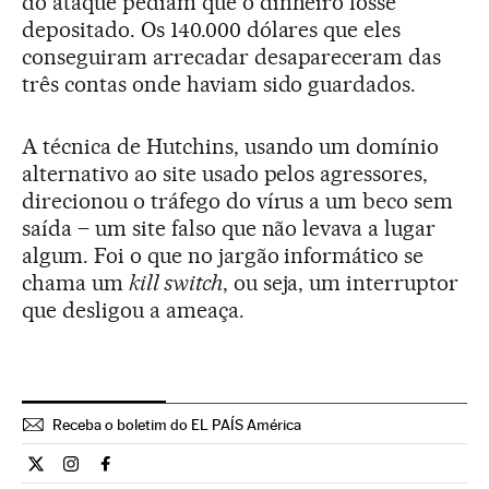
do ataque pediam que o dinheiro fosse
depositado. Os 140.000 dólares que eles
conseguiram arrecadar desapareceram das
três contas onde haviam sido guardados.
A técnica de Hutchins, usando um domínio
alternativo ao site usado pelos agressores,
direcionou o tráfego do vírus a um beco sem
saída – um site falso que não levava a lugar
algum. Foi o que no jargão informático se
chama um
kill switch
, ou seja, um interruptor
que desligou a ameaça.
Receba o boletim do EL PAÍS América
Internacional El País Brasil en Twitter
Internacional El País Brasil en Instagram
Internacional El País Brasil en Facebook