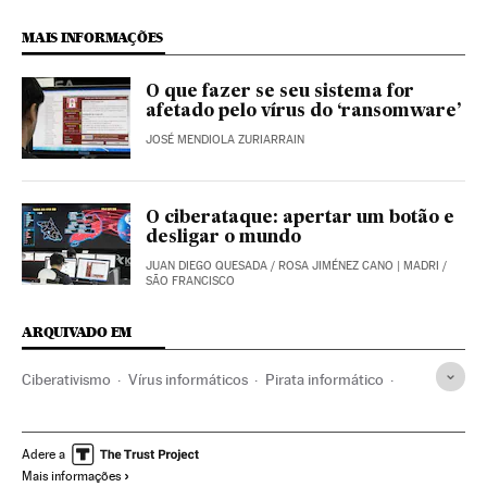
MAIS INFORMAÇÕES
O que fazer se seu sistema for
afetado pelo vírus do ‘ransomware’
JOSÉ MENDIOLA ZURIARRAIN
O ciberataque: apertar um botão e
desligar o mundo
JUAN DIEGO QUESADA
/
ROSA JIMÉNEZ CANO
| MADRI /
SÃO FRANCISCO
ARQUIVADO EM
Ciberativismo
Vírus informáticos
Pirata informático
Ativismo
Estados Unidos
Segurança internet
América do Norte
Internet
América
Adere a
Mais informações