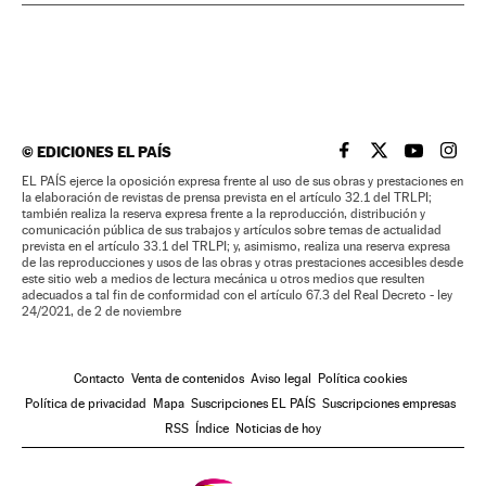
©
EDICIONES EL PAÍS
EL PAÍS BRASIL EN
EL PAÍS BRASI
EL PAÍS B
EL PA
EL PAÍS ejerce la oposición expresa frente al uso de sus obras y prestaciones en
la elaboración de revistas de prensa prevista en el artículo 32.1 del TRLPI;
también realiza la reserva expresa frente a la reproducción, distribución y
comunicación pública de sus trabajos y artículos sobre temas de actualidad
prevista en el artículo 33.1 del TRLPI; y, asimismo, realiza una reserva expresa
de las reproducciones y usos de las obras y otras prestaciones accesibles desde
este sitio web a medios de lectura mecánica u otros medios que resulten
adecuados a tal fin de conformidad con el artículo 67.3 del Real Decreto - ley
24/2021, de 2 de noviembre
Contacto
Venta de contenidos
Aviso legal
Política cookies
Política de privacidad
Mapa
Suscripciones EL PAÍS
Suscripciones empresas
RSS
Índice
Noticias de hoy