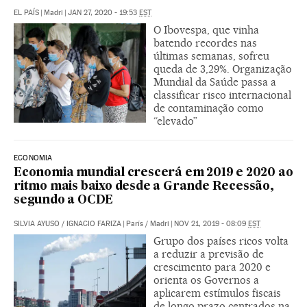
EL PAÍS
|
Madri
|
JAN 27, 2020 - 19:53
EST
O Ibovespa, que vinha
batendo recordes nas
últimas semanas, sofreu
queda de 3,29%. Organização
Mundial da Saúde passa a
classificar risco internacional
de contaminação como
“elevado”
ECONOMIA
Economia mundial crescerá em 2019 e 2020 ao
ritmo mais baixo desde a Grande Recessão,
segundo a OCDE
SILVIA AYUSO
/
IGNACIO FARIZA
|
París / Madri
|
NOV 21, 2019 - 08:09
EST
Grupo dos países ricos volta
a reduzir a previsão de
crescimento para 2020 e
orienta os Governos a
aplicarem estímulos fiscais
de longo prazo centrados na