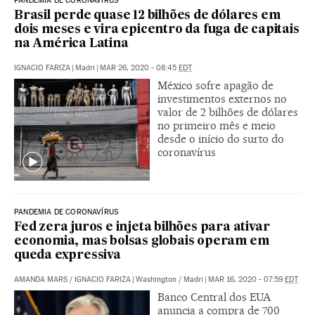
PANDEMIA DE CORONAVÍRUS
Brasil perde quase 12 bilhões de dólares em
dois meses e vira epicentro da fuga de capitais
na América Latina
IGNACIO FARIZA
|
Madri
|
MAR 26, 2020 - 08:45
EDT
México sofre apagão de
investimentos externos no
valor de 2 bilhões de dólares
no primeiro mês e meio
desde o início do surto do
coronavírus
PANDEMIA DE CORONAVÍRUS
Fed zera juros e injeta bilhões para ativar
economia, mas bolsas globais operam em
queda expressiva
AMANDA MARS
/
IGNACIO FARIZA
|
Washington / Madri
|
MAR 16, 2020 - 07:59
EDT
Banco Central dos EUA
anuncia a compra de 700