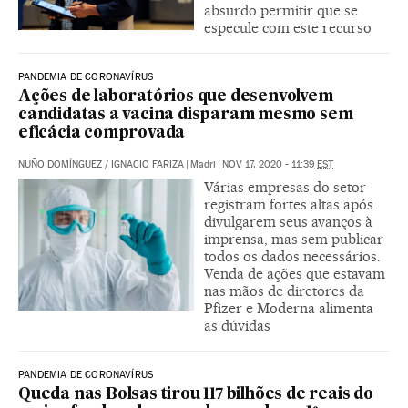
absurdo permitir que se
especule com este recurso
PANDEMIA DE CORONAVÍRUS
Ações de laboratórios que desenvolvem
candidatas a vacina disparam mesmo sem
eficácia comprovada
NUÑO DOMÍNGUEZ
/
IGNACIO FARIZA
|
Madri
|
NOV 17, 2020 - 11:39
EST
Várias empresas do setor
registram fortes altas após
divulgarem seus avanços à
imprensa, mas sem publicar
todos os dados necessários.
Venda de ações que estavam
nas mãos de diretores da
Pfizer e Moderna alimenta
as dúvidas
PANDEMIA DE CORONAVÍRUS
Queda nas Bolsas tirou 117 bilhões de reais do