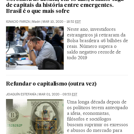
de capitais da história entre emergentes.
Brasil é o que mais sofre
IGNACIO FARIZA
|
Madri
|
MAR 10, 2020 - 18:52
EDT
Neste ano, investidores
estrangeiros já retiraram da
Bolsa brasileira 46 bilhões de
reais. Número supera o
saldo negativo recorde de
todo 2019
Refundar o capitalismo (outra vez)
JOAQUÍN ESTEFANÍA
|
MAR 01, 2020 - 09:53
EST
Uma longa década depois de
os políticos terem antecipado
a ideia, economistas,
filósofos e sociólogos
buscam suprimir os excessos
e abusos do mercado para