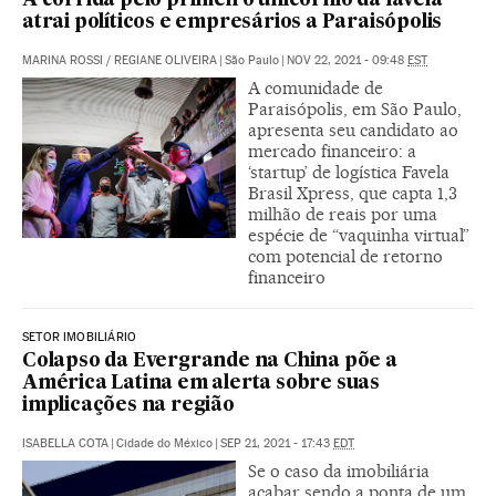
A corrida pelo primeiro unicórnio da favela
atrai políticos e empresários a Paraisópolis
MARINA ROSSI
/
REGIANE OLIVEIRA
|
São Paulo
|
NOV 22, 2021 - 09:48
EST
A comunidade de
Paraisópolis, em São Paulo,
apresenta seu candidato ao
mercado financeiro: a
‘startup’ de logística Favela
Brasil Xpress, que capta 1,3
milhão de reais por uma
espécie de “vaquinha virtual”
com potencial de retorno
financeiro
SETOR IMOBILIÁRIO
Colapso da Evergrande na China põe a
América Latina em alerta sobre suas
implicações na região
ISABELLA COTA
|
Cidade do México
|
SEP 21, 2021 - 17:43
EDT
Se o caso da imobiliária
acabar sendo a ponta de um