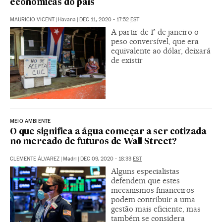
econômicas do país
MAURICIO VICENT
|
Havana
|
DEC 11, 2020 - 17:52
EST
A partir de 1° de janeiro o
peso conversível, que era
equivalente ao dólar, deixará
de existir
MEIO AMBIENTE
O que significa a água começar a ser cotizada
no mercado de futuros de Wall Street?
CLEMENTE ÁLVAREZ
|
Madri
|
DEC 09, 2020 - 18:33
EST
Alguns especialistas
defendem que estes
mecanismos financeiros
podem contribuir a uma
gestão mais eficiente, mas
também se considera