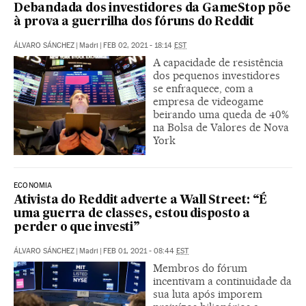
Debandada dos investidores da GameStop põe
à prova a guerrilha dos fóruns do Reddit
ÁLVARO SÁNCHEZ
|
Madri
|
FEB 02, 2021 - 18:14
EST
A capacidade de resistência
dos pequenos investidores
se enfraquece, com a
empresa de videogame
beirando uma queda de 40%
na Bolsa de Valores de Nova
York
ECONOMIA
Ativista do Reddit adverte a Wall Street: “É
uma guerra de classes, estou disposto a
perder o que investi”
ÁLVARO SÁNCHEZ
|
Madri
|
FEB 01, 2021 - 08:44
EST
Membros do fórum
incentivam a continuidade da
sua luta após imporem