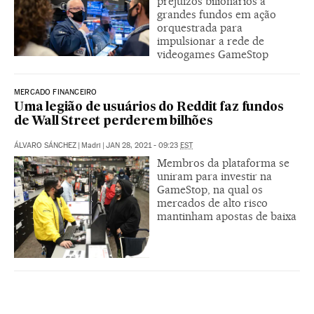
prejuízos bilionários a
grandes fundos em ação
orquestrada para
impulsionar a rede de
videogames GameStop
MERCADO FINANCEIRO
Uma legião de usuários do Reddit faz fundos
de Wall Street perderem bilhões
ÁLVARO SÁNCHEZ
|
Madri
|
JAN 28, 2021 - 09:23
EST
Membros da plataforma se
uniram para investir na
GameStop, na qual os
mercados de alto risco
mantinham apostas de baixa