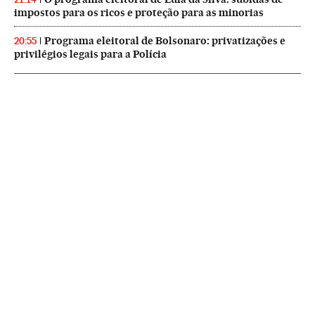
impostos para os ricos e proteção para as minorias
Programa eleitoral de Bolsonaro: privatizações e
20:55
privilégios legais para a Polícia
NEWSLETTERS
Boletín de América
Cada semana en tu cuenta de correo una selección de las noticias,
reportajes y análisis de los periodistas de EL PAÍS con los acontecimientos
más relevantes del continente.