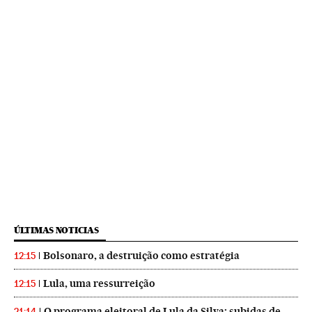
ÚLTIMAS NOTICIAS
Bolsonaro, a destruição como estratégia
12:15
Lula, uma ressurreição
12:15
O programa eleitoral de Lula da Silva: subidas de
21:14