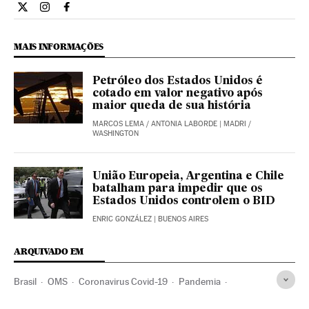
Economia El País Brasil en Twitter
Economia El País Brasil en Instagram
Economia El País Brasil en Facebook
MAIS INFORMAÇÕES
Petróleo dos Estados Unidos é
cotado em valor negativo após
maior queda de sua história
MARCOS LEMA
/
ANTONIA LABORDE
| MADRI /
WASHINGTON
União Europeia, Argentina e Chile
batalham para impedir que os
Estados Unidos controlem o BID
ENRIC GONZÁLEZ
| BUENOS AIRES
ARQUIVADO EM
Brasil
OMS
Coronavirus Covid-19
Pandemia
Coronavirus
Doenças infecciosas
Doenças respiratórias