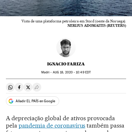
Vista de uma plataforma petroleira em Stord (oeste da Noruega).
NERIJUS ADOMAITIS (REUTERS)
IGNACIO FARIZA
Madri -
AUG
18, 2020 - 10:49
EDT
Compartir en Whatsapp
Compartir en Facebook
Compartir en Twitter
Desplegar Redes Sociales
Añadir EL PAÍS en Google
A depreciação global de ativos provocada
pela
pandemia de coronavírus
também passa