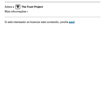
Ministério Saúde
Economia
Noruega
Finanças
Adere a
Mais informações
Petróleo
Mercados financeiros
aquí
Si está interesado en licenciar este contenido, pinche