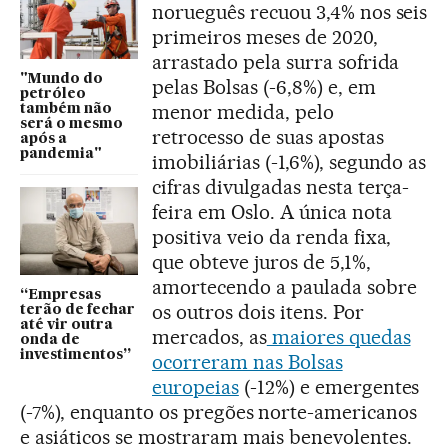
norueguês recuou 3,4% nos seis
primeiros meses de 2020,
arrastado pela surra sofrida
"Mundo do
pelas Bolsas (-6,8%) e, em
petróleo
menor medida, pelo
também não
será o mesmo
retrocesso de suas apostas
após a
pandemia"
imobiliárias (-1,6%), segundo as
cifras divulgadas nesta terça-
feira em Oslo. A única nota
positiva veio da renda fixa,
que obteve juros de 5,1%,
amortecendo a paulada sobre
“Empresas
os outros dois itens. Por
terão de fechar
até vir outra
mercados, as
maiores quedas
onda de
investimentos”
ocorreram nas Bolsas
europeias
(-12%) e emergentes
(-7%), enquanto os pregões norte-americanos
e asiáticos se mostraram mais benevolentes.