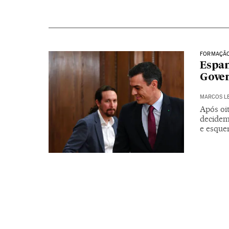
FORMAÇÃO
Espan
Gover
MARCOS L
Após oit
decidem
e esque