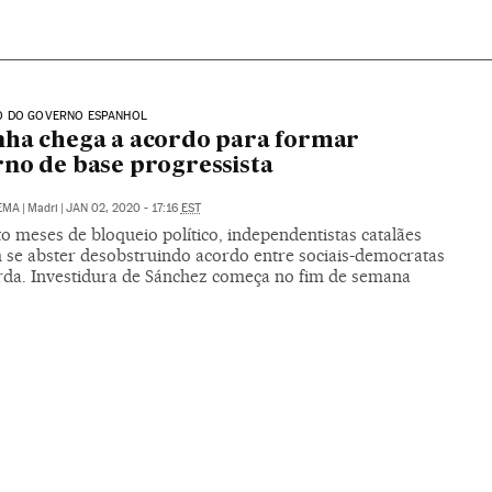
 DO GOVERNO ESPANHOL
ha chega a acordo para formar
no de base progressista
EMA
|
Madri
|
JAN 02, 2020 - 17:16
EST
o meses de bloqueio político, independentistas catalães
 se abster desobstruindo acordo entre sociais-democratas
rda. Investidura de Sánchez começa no fim de semana