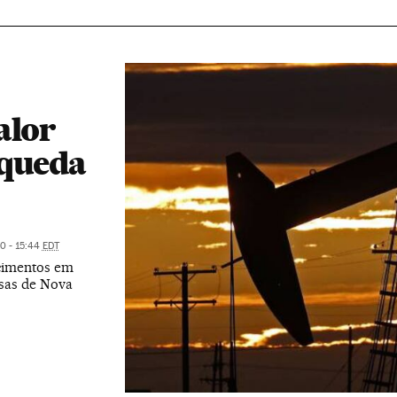
alor
 queda
0 - 15:44
EDT
cimentos em
lsas de Nova