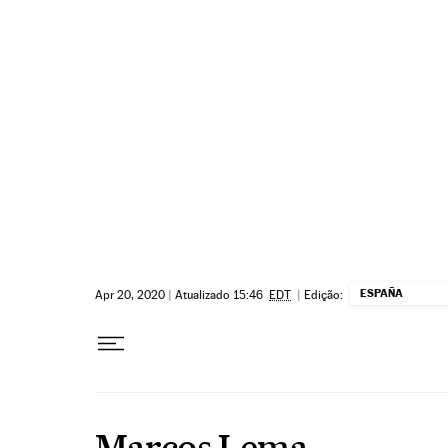
Pular para o conteúdo
ESPAÑA
Apr 20, 2020
|
Atualizado 15:46
EDT
|
Edição:
Marcos Lema