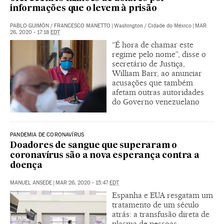
informações que o levem à prisão
PABLO GUIMÓN
/
FRANCESCO MANETTO
|
Washington / Cidade do México
|
MAR
26, 2020 - 17:18
EDT
“É hora de chamar este
regime pelo nome”, disse o
secretário de Justiça,
William Barr, ao anunciar
acusações que também
afetam outras autoridades
do Governo venezuelano
PANDEMIA DE CORONAVÍRUS
Doadores de sangue que superaram o
coronavírus são a nova esperança contra a
doença
MANUEL ANSEDE
|
MAR 26, 2020 - 15:47
EDT
Espanha e EUA resgatam um
tratamento de um século
atrás: a transfusão direta de
plasma de pessoas