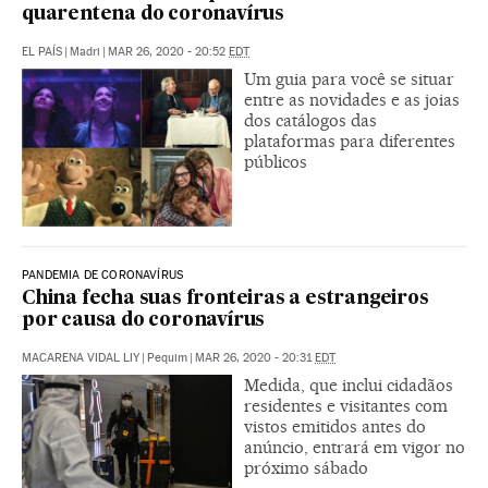
quarentena do coronavírus
EL PAÍS
|
Madri
|
MAR 26, 2020 - 20:52
EDT
Um guia para você se situar
entre as novidades e as joias
dos catálogos das
plataformas para diferentes
públicos
PANDEMIA DE CORONAVÍRUS
China fecha suas fronteiras a estrangeiros
por causa do coronavírus
MACARENA VIDAL LIY
|
Pequim
|
MAR 26, 2020 - 20:31
EDT
Medida, que inclui cidadãos
residentes e visitantes com
vistos emitidos antes do
anúncio, entrará em vigor no
próximo sábado