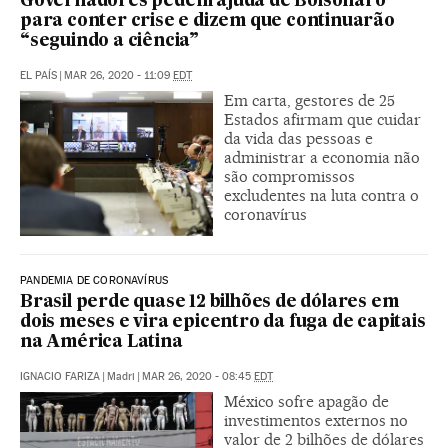
Governadores pedem ajuda de Bolsonaro
para conter crise e dizem que continuarão
“seguindo a ciência”
EL PAÍS
|
MAR 26, 2020 - 11:09
EDT
Em carta, gestores de 25
Estados afirmam que cuidar
da vida das pessoas e
administrar a economia não
são compromissos
excludentes na luta contra o
coronavírus
PANDEMIA DE CORONAVÍRUS
Brasil perde quase 12 bilhões de dólares em
dois meses e vira epicentro da fuga de capitais
na América Latina
IGNACIO FARIZA
|
Madri
|
MAR 26, 2020 - 08:45
EDT
México sofre apagão de
investimentos externos no
valor de 2 bilhões de dólares