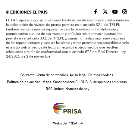
©
EDICIONES EL PAÍS
EL PAÍS BRASIL EN
EL PAÍS BRASI
EL PAÍS B
EL PA
EL PAÍS ejerce la oposición expresa frente al uso de sus obras y prestaciones en
la elaboración de revistas de prensa prevista en el artículo 32.1 del TRLPI;
también realiza la reserva expresa frente a la reproducción, distribución y
comunicación pública de sus trabajos y artículos sobre temas de actualidad
prevista en el artículo 33.1 del TRLPI; y, asimismo, realiza una reserva expresa
de las reproducciones y usos de las obras y otras prestaciones accesibles desde
este sitio web a medios de lectura mecánica u otros medios que resulten
adecuados a tal fin de conformidad con el artículo 67.3 del Real Decreto - ley
24/2021, de 2 de noviembre
Contacto
Venta de contenidos
Aviso legal
Política cookies
Política de privacidad
Mapa
Suscripciones EL PAÍS
Suscripciones empresas
RSS
Índice
Noticias de hoy
Webs de PRISA