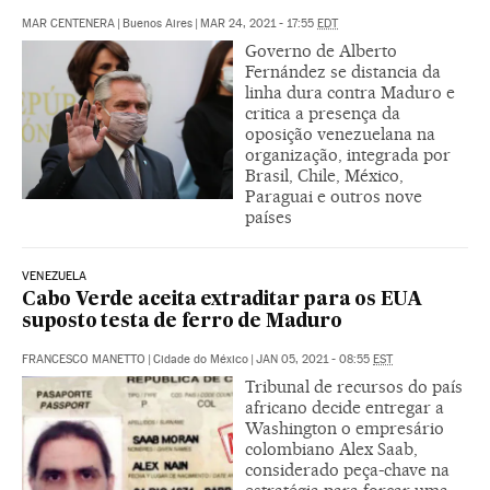
MAR CENTENERA
|
Buenos Aires
|
MAR 24, 2021 - 17:55
EDT
Governo de Alberto
Fernández se distancia da
linha dura contra Maduro e
critica a presença da
oposição venezuelana na
organização, integrada por
Brasil, Chile, México,
Paraguai e outros nove
países
VENEZUELA
Cabo Verde aceita extraditar para os EUA
suposto testa de ferro de Maduro
FRANCESCO MANETTO
|
Cidade do México
|
JAN 05, 2021 - 08:55
EST
Tribunal de recursos do país
africano decide entregar a
Washington o empresário
colombiano Alex Saab,
considerado peça-chave na