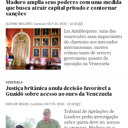
Maduro amplia seus poderes com uma medida
que busca atrair capital privado e contornar
sanções
ALONSO MOLEIRO
|
Caracas
|
OCT 10, 2020 - 12:18
EDT
Lei Antibloqueio, uma das
concessões mais importantes
do chavismo aos mercados
internacionais, motiva
críticas tanto de setores
governistas quanto da
oposição na Venezuela
VENEZUELA
Justiça britânica anula decisão favorável a
Guaidó sobre acesso ao ouro da Venezuela
RAFA DE MIGUEL
|
Londres
|
OCT 05, 2020 - 13:19
EDT
Tribunal de Apelações de
Londres pediu investigação
sobre quem deve ter acesso
às reservas: Maduro ou o