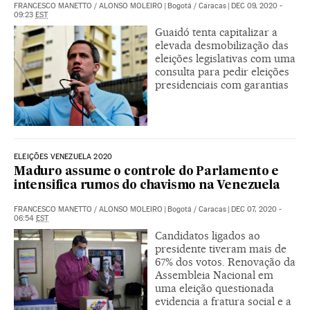
FRANCESCO MANETTO
/
ALONSO MOLEIRO
|
Bogotá / Caracas
|
DEC 09, 2020 -
09:23
EST
Guaidó tenta capitalizar a
elevada desmobilização das
eleições legislativas com uma
consulta para pedir eleições
presidenciais com garantias
ELEIÇÕES VENEZUELA 2020
Maduro assume o controle do Parlamento e
intensifica rumos do chavismo na Venezuela
FRANCESCO MANETTO
/
ALONSO MOLEIRO
|
Bogotá / Caracas
|
DEC 07, 2020 -
06:54
EST
Candidatos ligados ao
presidente tiveram mais de
67% dos votos. Renovação da
Assembleia Nacional em
uma eleição questionada
evidencia a fratura social e a