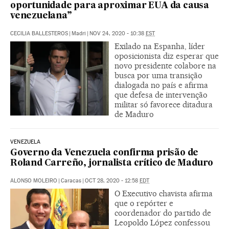
oportunidade para aproximar EUA da causa
venezuelana”
CECILIA BALLESTEROS
|
Madri
|
NOV 24, 2020 - 10:38
EST
Exilado na Espanha, líder
oposicionista diz esperar que
novo presidente colabore na
busca por uma transição
dialogada no país e afirma
que defesa de intervenção
militar só favorece ditadura
de Maduro
VENEZUELA
Governo da Venezuela confirma prisão de
Roland Carreño, jornalista crítico de Maduro
ALONSO MOLEIRO
|
Caracas
|
OCT 28, 2020 - 12:58
EDT
O Executivo chavista afirma
que o repórter e
coordenador do partido de
Leopoldo López confessou