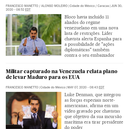
FRANCESCO MANETTO
/
ALONSO MOLEIRO
|
Cidade do México / Caracas
|
JUN 30,
2020 - 08:52
EDT
Bloco havia incluído 11
aliados do regime
venezuelano em uma nova
lista de restrições. Líder
chavista alerta Espanha para
a possibilidade de "ações
diplomáticas" também
contra o seu embaixador
Militar capturado na Venezuela relata plano
de levar Maduro para os EUA
FRANCESCO MANETTO
|
Cidade do México
|
MAY 07, 2020 - 08:43
EDT
Luke Denman, que integrou
as forças especiais norte-
americanas, afirma em um
vídeo gravado por chavistas
que objetivo da sua incursão
marítima era tirar presidente
do poder