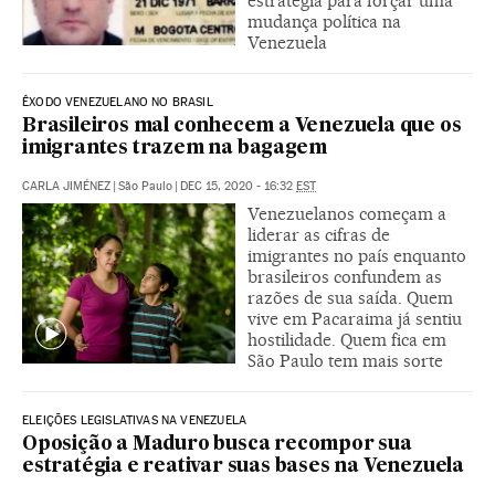
estratégia para forçar uma
mudança política na
Venezuela
ÊXODO VENEZUELANO NO BRASIL
Brasileiros mal conhecem a Venezuela que os
imigrantes trazem na bagagem
CARLA JIMÉNEZ
|
São Paulo
|
DEC 15, 2020 - 16:32
EST
Venezuelanos começam a
liderar as cifras de
imigrantes no país enquanto
brasileiros confundem as
razões de sua saída. Quem
vive em Pacaraima já sentiu
hostilidade. Quem fica em
São Paulo tem mais sorte
ELEIÇÕES LEGISLATIVAS NA VENEZUELA
Oposição a Maduro busca recompor sua
estratégia e reativar suas bases na Venezuela