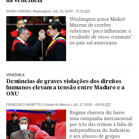
da Venezuela
SONIA CORONA
|
Washington
|
JUL 21, 2020 - 17:51
EDT
Washington acusa Maikel
Moreno de receber
subornos “para influenciar o
resultado de casos criminais”
no país sul-americano
VENEZUELA
Denúncias de graves violações dos direitos
humanos elevam a tensão entre Maduro e a
ONU
FRANCESCO MANETTO
|
Cidade do México
|
JUL 17, 2020 - 08:06
EDT
Regime chavista diz haver
uma campanha internacional
por trás das críticas à falta de
independência do Judiciário
e aos abusos de grupos