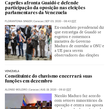
Capriles afronta Guaidó e defende
participação da oposição nas eleições
parlamentares da Venezuela
FLORANTONIA SINGER
|
Caracas
|
SEP 03, 2020 - 08:43
EDT
Ex-candidato presidencial diz
que estratégia de Guaidó se
esgotou e comemora
iniciativa do Governo
Maduro de convidar a ONU e
a UE para serem
observadores das eleições
VENEZUELA
Constituinte do chavismo encerrará suas
funções em dezembro
ALONSO MOLEIRO
|
Caracas
|
AUG 19, 2020 - 09:10
EDT
Nicolás Maduro faz acordo
com setores minoritários da
oposição e centra sua aposta