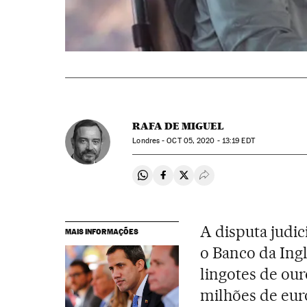
RAFA DE MIGUEL
Londres -
OCT
05, 2020 - 13:19
EDT
Compartir en Whatsapp
Compartir en Facebook
Compartir en Twitter
Desplegar Redes Soci
A disputa judic
MAIS INFORMAÇÕES
o Banco da Ingl
lingotes de ou
milhões de euro