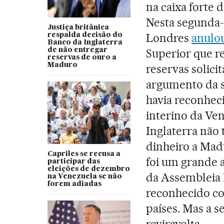
na caixa forte 
Nesta segunda-
Justiça britânica
Londres
anulou
respalda decisão do
Banco da Inglaterra
de não entregar
Superior que re
reservas de ouro a
Maduro
reservas solici
argumento da s
havia reconhe
interino da Ven
Inglaterra não 
dinheiro a Madu
Capriles se recusa a
foi um grande a
participar das
eleições de dezembro
da Assembleia 
na Venezuela se não
forem adiadas
reconhecido co
países. Mas a s
reviravolta.