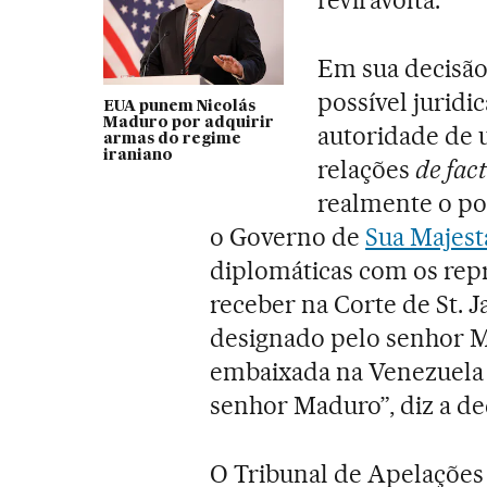
Em sua decisão
possível jurid
EUA punem Nicolás
Maduro por adquirir
autoridade de 
armas do regime
iraniano
relações
de fac
realmente o pod
o Governo de
Sua Majes
diplomáticas com os rep
receber na Corte de St. 
designado pelo senhor 
embaixada na Venezuela
senhor Maduro”, diz a de
O Tribunal de Apelações