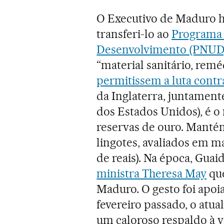
O Executivo de Maduro h
transferi-lo ao
Programa 
Desenvolvimento (PNUD
“material sanitário, remé
permitissem a luta cont
da Inglaterra, juntamen
dos Estados Unidos), é o
reservas de ouro. Manté
lingotes, avaliados em ma
de reais). Na época, Gua
ministra Theresa May
que
Maduro. O gesto foi apoi
fevereiro passado, o atua
um caloroso respaldo à v