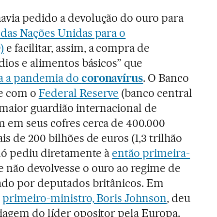
avia pedido a devolução do ouro para
das Nações Unidas para o
)
e facilitar, assim, a compra de
dios e alimentos básicos” que
ra a pandemia do
coronavírus
. O Banco
te com o
Federal Reserve
(banco central
 maior guardião internacional de
m em seus cofres cerca de 400.000
is de 200 bilhões de euros (1,3 trilhão
idó pediu diretamente à
então primeira-
 não devolvesse o ouro ao regime de
ado por deputados britânicos. Em
l
primeiro-ministro, Boris Johnson
, deu
iagem do líder opositor pela Europa.