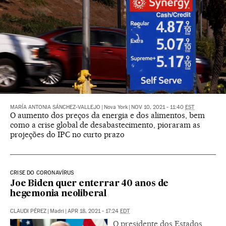
MARÍA ANTONIA SÁNCHEZ-VALLEJO
|
Nova York
|
NOV 10, 2021 - 11:40
EST
O aumento dos preços da energia e dos alimentos, bem
como a crise global de desabastecimento, pioraram as
projeções do IPC no curto prazo
CRISE DO CORONAVÍRUS
Joe Biden quer enterrar 40 anos de
hegemonia neoliberal
CLAUDI PÉREZ
|
Madri
|
APR 18, 2021 - 17:24
EDT
O presidente dos Estados