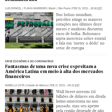
LUIS DONCEL
/
FLÁVIA MARREIRO
|
Madri / São Paulo
|
FEB 21, 2021 - 19:16
EST
Nas bolsas mundiais,
petróleo atinge as maiores
cotações nos últimos doze
meses e analistas discutem
risco de bolha. Bolsonaro
injeta incerteza sobre estatal
e fala em “meter o dedo” no
setor de energia
CRISE ECONÔMICA DO CORONAVÍRUS
Fantasmas de uma nova crise espreitam a
América Latina em meio à alta dos mercados
financeiros
ISABELLA COTA
|
Cidade do México
|
FEB 17, 2021 - 08:13
EST
Wall Street investiu 115
bilhões de dólares em dívida
latino-americana no ano
passado, mas seu apetite
pela região depende de não