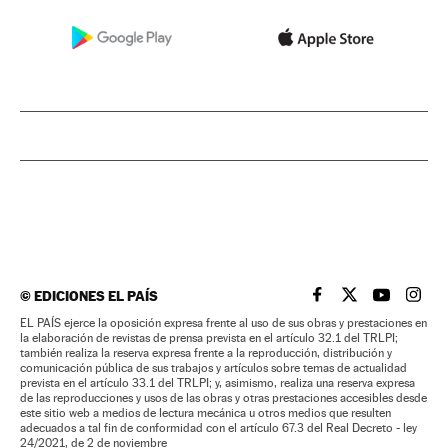
©
EDICIONES EL PAÍS
EL PAÍS BRASIL EN
EL PAÍS BRASI
EL PAÍS B
EL PA
EL PAÍS ejerce la oposición expresa frente al uso de sus obras y prestaciones en
la elaboración de revistas de prensa prevista en el artículo 32.1 del TRLPI;
también realiza la reserva expresa frente a la reproducción, distribución y
comunicación pública de sus trabajos y artículos sobre temas de actualidad
prevista en el artículo 33.1 del TRLPI; y, asimismo, realiza una reserva expresa
de las reproducciones y usos de las obras y otras prestaciones accesibles desde
este sitio web a medios de lectura mecánica u otros medios que resulten
adecuados a tal fin de conformidad con el artículo 67.3 del Real Decreto - ley
24/2021, de 2 de noviembre