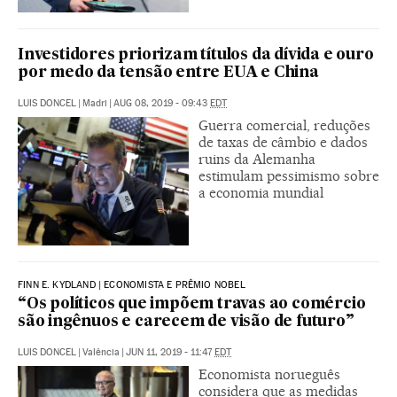
Investidores priorizam títulos da dívida e ouro
por medo da tensão entre EUA e China
LUIS DONCEL
|
Madri
|
AUG 08, 2019 - 09:43
EDT
Guerra comercial, reduções
de taxas de câmbio e dados
ruins da Alemanha
estimulam pessimismo sobre
a economia mundial
FINN E. KYDLAND | ECONOMISTA E PRÊMIO NOBEL
“Os políticos que impõem travas ao comércio
são ingênuos e carecem de visão de futuro”
LUIS DONCEL
|
Valência
|
JUN 11, 2019 - 11:47
EDT
Economista norueguês
considera que as medidas