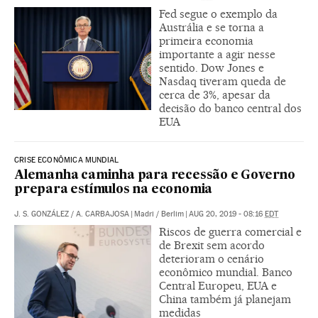
Fed segue o exemplo da
Austrália e se torna a
primeira economia
importante a agir nesse
sentido. Dow Jones e
Nasdaq tiveram queda de
cerca de 3%, apesar da
decisão do banco central dos
EUA
CRISE ECONÔMICA MUNDIAL
Alemanha caminha para recessão e Governo
prepara estímulos na economia
J. S. GONZÁLEZ
/
A. CARBAJOSA
|
Madri / Berlim
|
AUG 20, 2019 - 08:16
EDT
Riscos de guerra comercial e
de Brexit sem acordo
deterioram o cenário
econômico mundial. Banco
Central Europeu, EUA e
China também já planejam
medidas