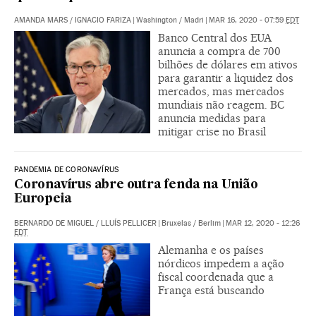
AMANDA MARS
/
IGNACIO FARIZA
|
Washington / Madri
|
MAR 16, 2020 - 07:59
EDT
Banco Central dos EUA
anuncia a compra de 700
bilhões de dólares em ativos
para garantir a liquidez dos
mercados, mas mercados
mundiais não reagem. BC
anuncia medidas para
mitigar crise no Brasil
PANDEMIA DE CORONAVÍRUS
Coronavírus abre outra fenda na União
Europeia
BERNARDO DE MIGUEL
/
LLUÍS PELLICER
|
Bruxelas / Berlim
|
MAR 12, 2020 - 12:26
EDT
Alemanha e os países
nórdicos impedem a ação
fiscal coordenada que a
França está buscando