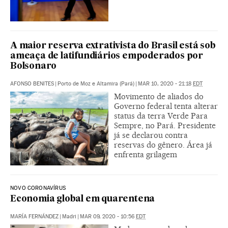
A maior reserva extrativista do Brasil está sob
ameaça de latifundiários empoderados por
Bolsonaro
AFONSO BENITES
|
Porto de Moz e Altamira (Pará)
|
MAR 10, 2020 - 21:18
EDT
Movimento de aliados do
Governo federal tenta alterar
status da terra Verde Para
Sempre, no Pará. Presidente
já se declarou contra
reservas do gênero. Área já
enfrenta grilagem
NOVO CORONAVÍRUS
Economia global em quarentena
MARÍA FERNÁNDEZ
|
Madri
|
MAR 09, 2020 - 10:56
EDT