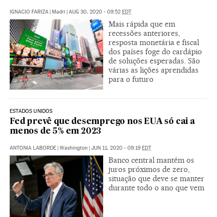
IGNACIO FARIZA
|
Madri
|
AUG 30, 2020 - 09:52
EDT
Mais rápida que em
recessões anteriores,
resposta monetária e fiscal
dos países foge do cardápio
de soluções esperadas. São
várias as lições aprendidas
para o futuro
ESTADOS UNIDOS
Fed prevê que desemprego nos EUA só cai a
menos de 5% em 2023
ANTONIA LABORDE
|
Washington
|
JUN 11, 2020 - 09:19
EDT
Banco central mantém os
juros próximos de zero,
situação que deve se manter
durante todo o ano que vem