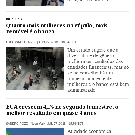
IGUALDADE
Quanto mais mulheres na cúpula, mais
rentável é o banco
LUIS DONCEL
|
Madri
|
AUG 27, 2018 - 08:54
EDT
Um estudo sugere que a
diversidade de gênero
melhora os resultados das
entidades financeiras, mas só
se no conselho há um
número suficiente de
mulheres e o banco está bem
administrado
EUA crescem 4,1% no segundo trimestre, o
melhor resultado em quase 4 anos
SANDRO POZZI
|
Nova York
|
JUL 27, 2018 - 15:56
EDT
Atividade econômica