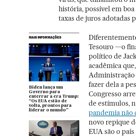
história, possível em boa
taxas de juros adotadas p
Diferentemente
MAIS INFORMAÇÕES
Tesouro —o fin
político de Ja
acadêmica que,
Administração 
fazer dela a p
Biden lança um
Congresso arre
Governo para
enterrar a era Trump:
“Os EUA estão de
de estímulos,
volta, prontos para
liderar o mundo”
pandemia não d
novo repique d
EUA são o país