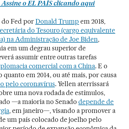
 Assine o EL PAÍS clicando aqui
ia do Fed por
Donald Trump
em 2018,
secretária do Tesouro (cargo equivalente
da) na Administração de Joe Biden
,
ia em um degrau superior de
everá assumir entre outras tarefas
plomacia comercial com a China
. E o
quanto em 2014, ou até mais, por causa
o pelo coronavírus
. Yellen aterrissará
obre uma nova rodada de estímulos,
ado —a maioria no Senado
depende de
gia
, em janeiro—, visando a promover a
e um país colocado de joelho pelo
maior período de expansão econômica da