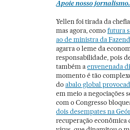
Apoie nosso jornalismo.
Yellen foi tirada da chef
mas agora, como
futura 
ao de ministra da Fazen
agarra o leme da econom
responsabilidade, pois d
também a
envenenada di
momento é tão complexo 
do
abalo global provocad
em meio a negociações s
com o Congresso bloque
dois desempates na Geór
recuperação econômica d
vírus, que dinamitou o 