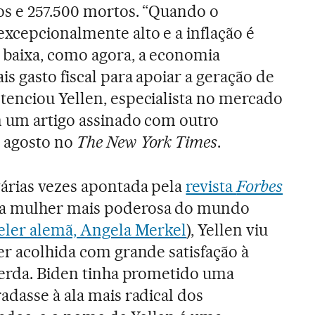
os e 257.500 mortos. “Quando o
xcepcionalmente alto e a inflação é
 baixa, como agora, a economia
is gasto fiscal para apoiar a geração de
tenciou Yellen, especialista no mercado
m um artigo assinado com outro
m agosto no
The New York Times
.
várias vezes apontada pela
revista
Forbes
a mulher mais poderosa do mundo
eler alemã, Angela Merkel
), Yellen viu
er acolhida com grande satisfação à
querda. Biden tinha prometido uma
adasse à ala mais radical dos