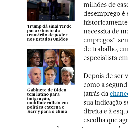
milhões de cas
desemprego é e
historicamente
Trump dá sinal verde
necessita de ma
para o início da
transição de poder
empregos”, sen
nos Estados Unidos
de trabalho, e
especialista e
Depois de ser 
como a segund
Gabinete de Biden
(atrás da
chanc
tem latino para
imigração,
sua indicação s
multilateralista em
política externa e
direita e à es
Kerry para o clima
escolha que agr