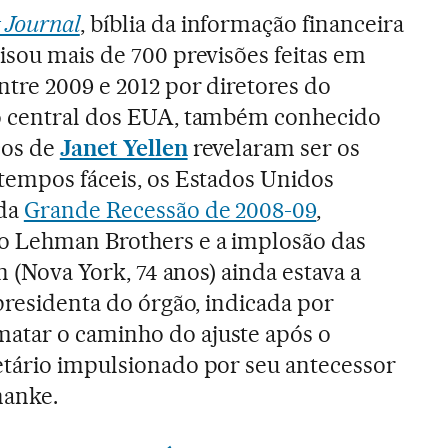
 Journal
, bíblia da informação financeira
isou mais de 700 previsões feitas em
tre 2009 e 2012 por diretores do
o central dos EUA, também conhecido
cos de
Janet Yellen
revelaram ser os
tempos fáceis, os Estados Unidos
 da
Grande Recessão de 2008-09
,
o Lehman Brothers e a implosão das
n (Nova York, 74 anos) ainda estava a
presidenta do órgão, indicada por
atar o caminho do ajuste após o
etário impulsionado por seu antecessor
nanke.