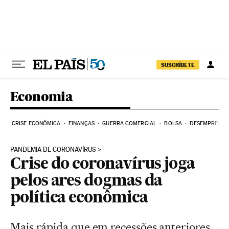
Pular para o conteúdo
SUSCRÍBETE
Economia
CRISE ECONÔMICA
FINANÇAS
GUERRA COMERCIAL
BOLSA
DESEMPREGO
PANDEMIA DE CORONAVÍRUS
Crise do coronavírus joga
pelos ares dogmas da
política econômica
Mais rápida que em recessões anteriores,