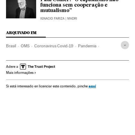
Paul Collier: “O capitalismo não
funciona sem cooperação e
mutualismo”
IGNACIO FARIZA
| MADRI
ARQUIVADO EM
Brasil
OMS
Coronavirus Covid-19
Pandemia
Coronavirus
Doenças infecciosas
Doenças respiratórias
Ministério Saúde
Mario Draghi
John Maynard Keynes
Adere a
Mais informações
Política econômica
Política fiscal
BCE
Federal Reserve
Inflação
Taxas juro
PIB
FMI
aquí
Si está interesado en licenciar este contenido, pinche
Christine Lagarde
Kristalina Georgieva
Recessão econômica