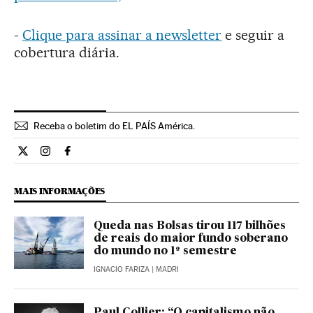
-
Clique para assinar a newsletter
e seguir a
cobertura diária.
Receba o boletim do EL PAÍS América.
Economia El País Brasil en Twitter
Economia El País Brasil en Instagram
Economia El País Brasil en Facebook
MAIS INFORMAÇÕES
Queda nas Bolsas tirou 117 bilhões
de reais do maior fundo soberano
do mundo no 1º semestre
IGNACIO FARIZA
| MADRI