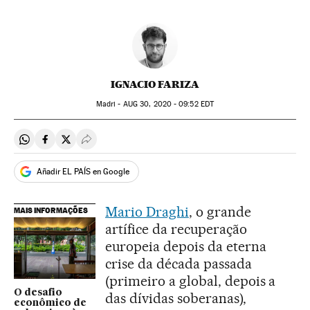
IGNACIO FARIZA
Madri -
AUG
30, 2020 - 09:52
EDT
Compartir en Whatsapp
Compartir en Facebook
Compartir en Twitter
Desplegar Redes Sociales
Añadir EL PAÍS en Google
Mario Draghi
, o grande
MAIS INFORMAÇÕES
artífice da recuperação
europeia depois da eterna
crise da década passada
(primeiro a global, depois a
O desafio
das dívidas soberanas),
econômico de