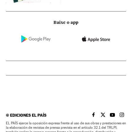
Baixe o app
©
EDICIONES EL PAÍS
EL PAÍS BRASIL EN
EL PAÍS BRASI
EL PAÍS B
EL PA
EL PAÍS ejerce la oposición expresa frente al uso de sus obras y prestaciones en
la elaboración de revistas de prensa prevista en el artículo 32.1 del TRLPI;
también realiza la reserva expresa frente a la reproducción, distribución y