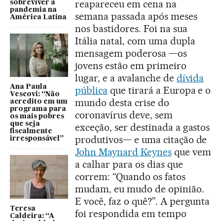
reapareceu em cena na
sobreviver à
pandemia na
semana passada após meses
América Latina
nos bastidores. Foi na sua
Itália natal, com uma dupla
mensagem poderosa —os
jovens estão em primeiro
lugar, e a avalanche de
dívida
Ana Paula
pública
que tirará a Europa e o
Vescovi: “Não
mundo desta crise do
acredito em um
programa para
coronavírus deve, sem
os mais pobres
que seja
exceção, ser destinada a gastos
fiscalmente
produtivos— e uma citação de
irresponsável”
John Maynard Keynes
que vem
a calhar para os dias que
correm: “Quando os fatos
mudam, eu mudo de opinião.
E você, faz o quê?”. A pergunta
Teresa
foi respondida em tempo
Caldeira: “A