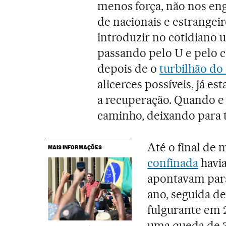
menos força, não nos e
de nacionais e estrangei
introduzir no cotidiano 
passando pelo U e pelo 
depois de o
turbilhão do
alicerces possíveis, já 
a recuperação. Quando e 
caminho, deixando para t
Até o final de 
MAIS INFORMAÇÕES
confinada
havia
apontavam par
ano, seguida d
fulgurante em 
uma queda de 3