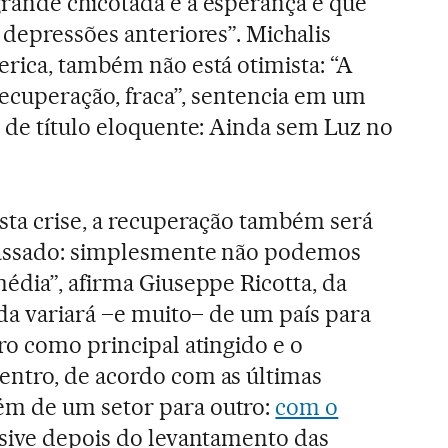
rande chicotada e a esperança é que
 depressões anteriores”. Michalis
rica, também não está otimista: “A
recuperação, fraca”, sentencia em um
 de título eloquente: Ainda sem Luz no
sta crise, a recuperação também será
passado: simplesmente não podemos
édia”, afirma Giuseppe Ricotta, da
ida variará –e muito– de um país para
ro como principal atingido e o
ntro, de acordo com as últimas
ém de um setor para outro:
com o
usive depois do levantamento das