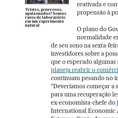
reativada e co
Tristes, generosos,
propensão à po
apaixonados? Somos
ratos de laboratório
em um experimento
natural
O plano do Gov
normalidade em
de seu sono na sexta-feir
investidores sobre a poss
que o esperado algumas 
planeja reabrir o comérc
continuam pesando no im
“Deveríamos começar a s
para uma recuperação len
ex-economista-chefe do
International Economic 