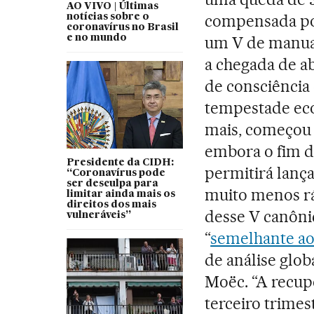
AO VIVO | Últimas
compensada po
notícias sobre o
coronavírus no Brasil
e no mundo
um V de manual
a chegada de ab
de consciência 
tempestade ec
mais, começou a
embora o fim d
Presidente da CIDH:
permitirá lança
“Coronavírus pode
ser desculpa para
muito menos ráp
limitar ainda mais os
direitos dos mais
desse V canôni
vulneráveis”
“
semelhante ao
de análise glob
Moëc. “A recupe
terceiro trimes