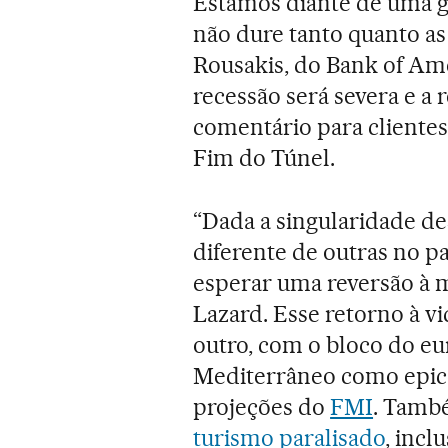
Estamos diante de uma g
não dure tanto quanto as
Rousakis, do Bank of Ame
recessão será severa e a 
comentário para clientes
Fim do Túnel.
“Dada a singularidade de
diferente de outras no 
esperar uma reversão à m
Lazard. Esse retorno à v
outro, com o bloco do eu
Mediterrâneo como epice
projeções do
FMI
. Tamb
turismo paralisado
, incl