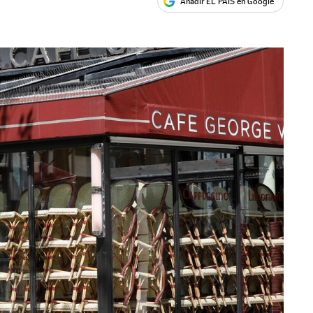
Añadir EL PAÍS en Google
ales