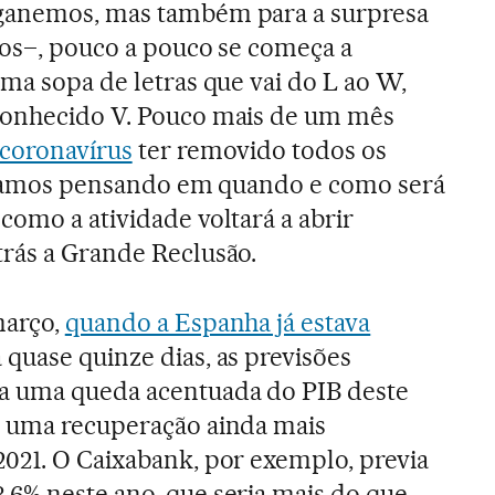
nganemos, mas também para a surpresa
ros–, pouco a pouco se começa a
uma sopa de letras que vai do L ao W,
conhecido V. Pouco mais de um mês
 coronavírus
ter removido todos os
estamos pensando em quando e como será
como a atividade voltará a abrir
rás a Grande Reclusão.
março,
quando a Espanha já estava
 quase quinze dias, as previsões
a uma queda acentuada do PIB deste
e uma recuperação ainda mais
2021. O Caixabank, por exemplo, previa
,6% neste ano, que seria mais do que