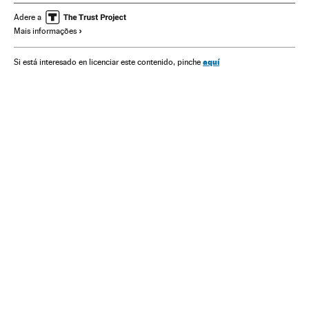
Doenças infecciosas
Doenças respiratórias
Adere a
Mais informações
Ministério Saúde
São Paulo
Estado São Paulo
Medicina
Saúde
Saúde pública
João Doria Júnior
aquí
Si está interesado en licenciar este contenido, pinche
Jair Bolsonaro