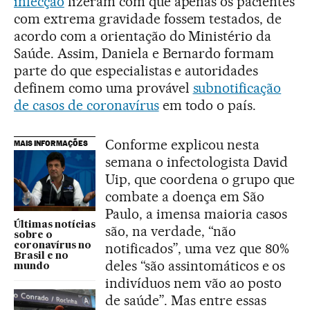
infecção
fizeram com que apenas os pacientes
com extrema gravidade fossem testados, de
acordo com a orientação do Ministério da
Saúde. Assim, Daniela e Bernardo formam
parte do que especialistas e autoridades
definem como uma provável
subnotificação
de casos de coronavírus
em todo o país.
Conforme explicou nesta
MAIS INFORMAÇÕES
semana o infectologista David
Uip, que coordena o grupo que
combate a doença em São
Paulo, a imensa maioria casos
Últimas notícias
são, na verdade, “não
sobre o
notificados”, uma vez que 80%
coronavírus no
Brasil e no
deles “são assintomáticos e os
mundo
indivíduos nem vão ao posto
de saúde”. Mas entre essas