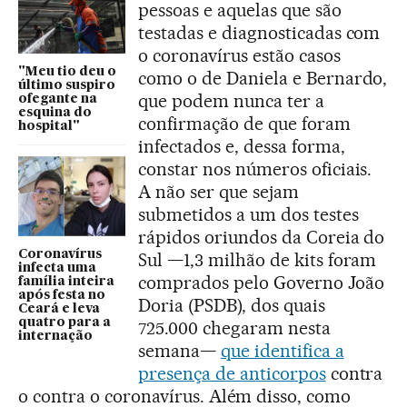
pessoas e aquelas que são
testadas e diagnosticadas com
o coronavírus estão casos
"Meu tio deu o
como o de Daniela e Bernardo,
último suspiro
que podem nunca ter a
ofegante na
esquina do
confirmação de que foram
hospital"
infectados e, dessa forma,
constar nos números oficiais.
A não ser que sejam
submetidos a um dos testes
rápidos oriundos da Coreia do
Coronavírus
Sul —1,3 milhão de kits foram
infecta uma
comprados pelo Governo João
família inteira
após festa no
Doria (PSDB), dos quais
Ceará e leva
quatro para a
725.000 chegaram nesta
internação
semana—
que identifica a
presença de anticorpos
contra
o contra o coronavírus. Além disso, como