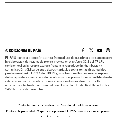
©
EDICIONES EL PAÍS
EL PAÍS BRASIL EN
EL PAÍS BRASI
EL PAÍS B
EL PA
EL PAÍS ejerce la oposición expresa frente al uso de sus obras y prestaciones en
la elaboración de revistas de prensa prevista en el artículo 32.1 del TRLPI;
también realiza la reserva expresa frente a la reproducción, distribución y
comunicación pública de sus trabajos y artículos sobre temas de actualidad
prevista en el artículo 33.1 del TRLPI; y, asimismo, realiza una reserva expresa
de las reproducciones y usos de las obras y otras prestaciones accesibles desde
este sitio web a medios de lectura mecánica u otros medios que resulten
adecuados a tal fin de conformidad con el artículo 67.3 del Real Decreto - ley
24/2021, de 2 de noviembre
Contacto
Venta de contenidos
Aviso legal
Política cookies
Política de privacidad
Mapa
Suscripciones EL PAÍS
Suscripciones empresas