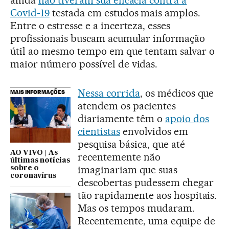
ainda
não tiveram sua eficácia contra a
Covid-19
testada em estudos mais amplos.
Entre o estresse e a incerteza, esses
profissionais buscam acumular informação
útil ao mesmo tempo em que tentam salvar o
maior número possível de vidas.
Nessa corrida
, os médicos que
MAIS INFORMAÇÕES
atendem os pacientes
diariamente têm o
apoio dos
cientistas
envolvidos em
pesquisa básica, que até
AO VIVO | As
recentemente não
últimas notícias
imaginariam que suas
sobre o
coronavírus
descobertas pudessem chegar
tão rapidamente aos hospitais.
Mas os tempos mudaram.
Recentemente, uma equipe de