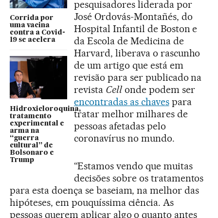
pesquisadores liderada por
José Ordovás-Montañés, do
Corrida por
uma vacina
Hospital Infantil de Boston e
contra a Covid-
da Escola de Medicina de
19 se acelera
Harvard, liberava o rascunho
de um artigo que está em
revisão para ser publicado na
revista
Cell
onde podem ser
encontradas as chaves
para
Hidroxicloroquina,
tratar melhor milhares de
tratamento
experimental e
pessoas afetadas pelo
arma na
coronavírus no mundo.
“guerra
cultural” de
Bolsonaro e
Trump
“Estamos vendo que muitas
decisões sobre os tratamentos
para esta doença se baseiam, na melhor das
hipóteses, em pouquíssima ciência. As
pessoas querem aplicar algo o quanto antes