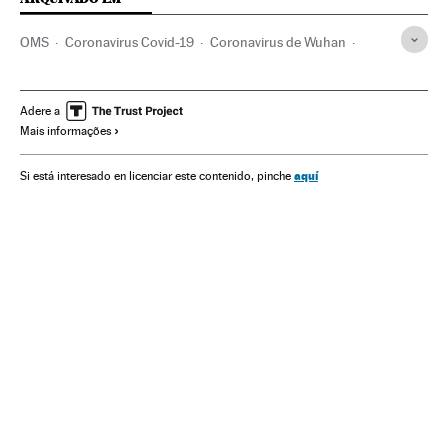
OMS
Coronavirus Covid-19
Coronavirus de Wuhan
Pandemia
Coronavirus
Doenças infecciosas
Doenças respiratórias
Ministério Saúde
Vacinas
Adere a
Mais informações
Virologia
Medicina
Medicamentos
Investigação científica
Cloroquina
Hidroxicloroquina
aquí
Si está interesado en licenciar este contenido, pinche