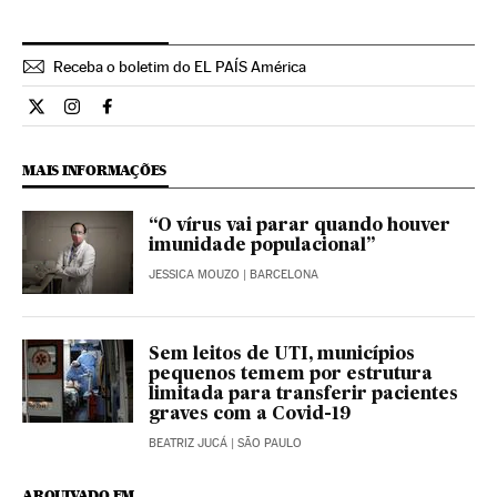
Receba o boletim do EL PAÍS América
Ciencia El País Brasil en Twitter
Ciencia El País Brasil en Instagram
Ciencia El País Brasil en Facebook
MAIS INFORMAÇÕES
“O vírus vai parar quando houver
imunidade populacional”
JESSICA MOUZO
| BARCELONA
Sem leitos de UTI, municípios
pequenos temem por estrutura
limitada para transferir pacientes
graves com a Covid-19
BEATRIZ JUCÁ
| SÃO PAULO
ARQUIVADO EM