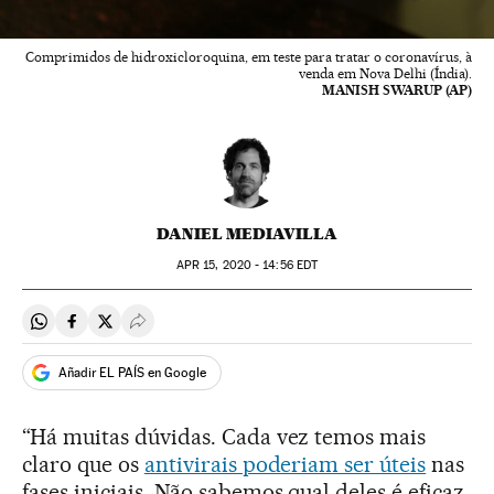
Comprimidos de hidroxicloroquina, em teste para tratar o coronavírus, à
venda em Nova Delhi (Índia).
MANISH SWARUP (AP)
DANIEL MEDIAVILLA
APR
15, 2020 - 14:56
EDT
Compartir en Whatsapp
Compartir en Facebook
Compartir en Twitter
Desplegar Redes Sociales
Añadir EL PAÍS en Google
“Há muitas dúvidas. Cada vez temos mais
claro que os
antivirais poderiam ser úteis
nas
fases iniciais. Não sabemos qual deles é eficaz,