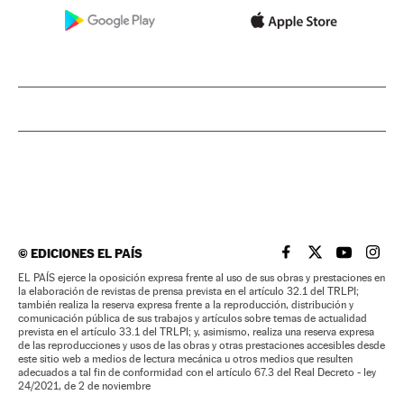
©
EDICIONES EL PAÍS
EL PAÍS BRASIL EN
EL PAÍS BRASI
EL PAÍS B
EL PA
EL PAÍS ejerce la oposición expresa frente al uso de sus obras y prestaciones en
la elaboración de revistas de prensa prevista en el artículo 32.1 del TRLPI;
también realiza la reserva expresa frente a la reproducción, distribución y
comunicación pública de sus trabajos y artículos sobre temas de actualidad
prevista en el artículo 33.1 del TRLPI; y, asimismo, realiza una reserva expresa
de las reproducciones y usos de las obras y otras prestaciones accesibles desde
este sitio web a medios de lectura mecánica u otros medios que resulten
adecuados a tal fin de conformidad con el artículo 67.3 del Real Decreto - ley
24/2021, de 2 de noviembre